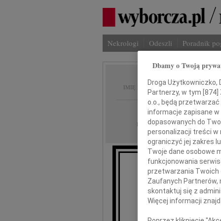
Nekrologi
Odeszli
Poradnik p
Dbamy o Twoją prywa
Wojcie
Droga Użytkowniczko, Dr
IMIĘ I NAZWISKO:
Partnerzy, w tym [
874
]
o.o., będą przetwarzać 
Kraków
REGION:
informacje zapisane w
dopasowanych do Twoich
29.09.2022
DATA EMISJI:
personalizacji treści 
ograniczyć jej zakres
Twoje dane osobowe mo
funkcjonowania serwisó
Z gł
przetwarzania Twoich da
że dnia 28 września
Zaufanych Partnerów, 
skontaktuj się z admin
Więcej informacji znaj
Poprzez kliknięcie "Ak