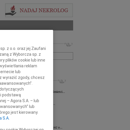
 nekrologów i wspomnień
. z o.o. oraz jej Zaufani
zwisko lub numer ogłoszenia:
ązaną z Wyborcza sp. z
ry plików cookie lub inne
wyświetlania reklam
+ szukanie zaawansowane
ernecie lub
sz wyrazić zgody, chcesz
KROLOGI
 Zaawansowanych”.
iew Święch
07.08.2026
Kraków
 dotyczących
ym smutkiem przyjąłem wiadomość o śmierci...
li podstawą
7.2026
Kraków
nej – Agora S.A. – lub
Jackowi Gryzło Wiceprezesowi Areny...
aawansowanych” lub
ina Witek
20.07.2026
Kraków
rego jest kierowany.
bokim smutkiem i żalem przyjęliśmy...
a S.A.
a Słowińska
20.07.2026
Kraków
rzymim smutkiem przyjęliśmy wiadomość o...
ypu cookie Wyborczej sp.