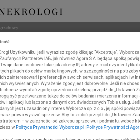
ogrzebowy
tność
Szukaj
ch Piechnik
ogi Użytkowniku, jeśli wyrazisz zgodę klikając "Akceptuję", Wyborcza sp
Imię i na
 Zaufanych Partnerów IAB, jak również Agora S.A. będąca spółką powi
Twoje dane osobowe takie jak adresy IP, adresy e-mail czy identyfikato
 tych plikach do celów marketingowych, w szczególności na potrzeby 
 zainteresowań i preferencji w swoich serwisach, aplikacjach i w Int
w nich wyświetlanych. Wyrażenie zgody jest dobrowolne. Jeśli nie chce
INNE NE
 lub chcesz wycofać zgodę uprzednio udzieloną przejdź do „Ustawień
Zbign
gą być przetwarzane także do celów badania i mierzenia informacji
Z duż
w i aplikacji lub łączone z danymi dot. świadczonych Tobie usług. Jeś
24.0
ębokim żalem zawiadamiamy,
nych jest uzasadniony interes Wyborcza sp. z o.o., jej spółki powiąza
Panu 
 2022 roku odszedł od nas, przeżywszy lat 36
masz prawo wyrazić sprzeciw. Aby to zrobić przejdź do „Ustawień Z
Karol
istratorem – w zależności od zakresu sprzeciwu i podmiotu, wobec któ
Z głę
mec.
dziesz w
Polityce Prywatności Wyborcza.pl
i
Polityce Prywatności Agor
Joann
Z olb
ceptuję" wyrażasz zgodę na zainstalowanie i przechowywanie plików t