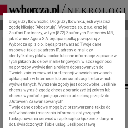
Dbamy o Twoją prywatność
Droga Użytkowniczko, Drogi Użytkowniku, jeśli wyrazisz
Nekrologi
Odeszli
Poradnik pogrzebowy
zgodę klikając "Akceptuję", Wyborcza sp. z o.o. oraz jej
Zaufani Partnerzy, w tym [
872
] Zaufanych Partnerów IAB,
jak również Agora S.A. będąca spółką powiązaną z
Wyborcza sp. z o.o., będą przetwarzać Twoje dane
Ewa Beyer-Formel
osobowe takie jak adresy IP, adresy e-mail czy
IMIĘ I NAZWISKO:
identyfikatory plików cookie lub inne informacje zapisane w
tych plikach do celów marketingowych, w szczególności
Gdańsk
REGION:
na potrzeby wyświetlania reklam dopasowanych do
29.09.2022
DATA EMISJI:
Twoich zainteresowań i preferencji w swoich serwisach,
aplikacjach i w Internecie lub personalizacji treści w nich
wyświetlanych. Wyrażenie zgody jest dobrowolne. Jeśli nie
chcesz wyrazić zgody, chcesz ograniczyć jej zakres lub
chcesz wycofać zgodę uprzednio udzieloną przejdź do
Żegnamy
„Ustawień Zaawansowanych”.
Twoje dane osobowe mogą być przetwarzane także do
celów badania i mierzenia informacji dotyczących
Ewę Beyer-Formelę
funkcjonowania serwisów i aplikacji lub łączone z danymi
dot. świadczonych Tobie usług. Jeśli podstawą