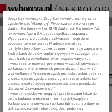
Dbamy o Twoją prywatność
Droga Użytkowniczko, Drogi Użytkowniku, jeśli wyrazisz
Nekrologi
Odeszli
Poradnik pogrzebowy
zgodę klikając "Akceptuję", Wyborcza sp. z o.o. oraz jej
Zaufani Partnerzy, w tym [
874
] Zaufanych Partnerów IAB,
jak również Agora S.A. będąca spółką powiązaną z
Wyborcza sp. z o.o., będą przetwarzać Twoje dane
Edmund Niziurski
osobowe takie jak adresy IP, adresy e-mail czy
IMIĘ I NAZWISKO:
identyfikatory plików cookie lub inne informacje zapisane w
tych plikach do celów marketingowych, w szczególności
Warszawa
REGION:
na potrzeby wyświetlania reklam dopasowanych do
23.09.2022
DATA EMISJI:
Twoich zainteresowań i preferencji w swoich serwisach,
aplikacjach i w Internecie lub personalizacji treści w nich
wyświetlanych. Wyrażenie zgody jest dobrowolne. Jeśli nie
chcesz wyrazić zgody, chcesz ograniczyć jej zakres lub
chcesz wycofać zgodę uprzednio udzieloną przejdź do
W dniu 30 września 2022 roku o godzinie 18.00
„Ustawień Zaawansowanych”.
w kościele Dominikanów przy ul. Freta 10
Twoje dane osobowe mogą być przetwarzane także do
odbędzie się msza święta za spokój duszy
celów badania i mierzenia informacji dotyczących
funkcjonowania serwisów i aplikacji lub łączone z danymi
śp.
dot. świadczonych Tobie usług. Jeśli podstawą