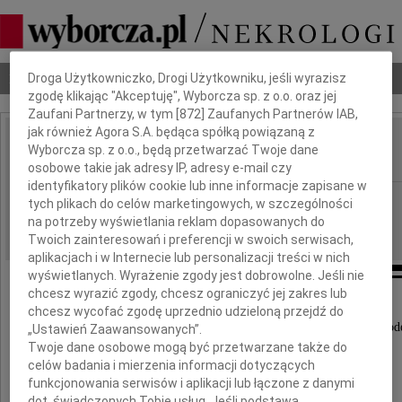
Dbamy o Twoją prywatność
Nekrologi
Odeszli
Poradnik pogrzebowy
Droga Użytkowniczko, Drogi Użytkowniku, jeśli wyrazisz
zgodę klikając "Akceptuję", Wyborcza sp. z o.o. oraz jej
Zaufani Partnerzy, w tym [
872
] Zaufanych Partnerów IAB,
jak również Agora S.A. będąca spółką powiązaną z
Krystyna Lubomirska
Wyborcza sp. z o.o., będą przetwarzać Twoje dane
IMIĘ I NAZWISKO:
osobowe takie jak adresy IP, adresy e-mail czy
identyfikatory plików cookie lub inne informacje zapisane w
Warszawa
REGION:
tych plikach do celów marketingowych, w szczególności
na potrzeby wyświetlania reklam dopasowanych do
20.09.2022
DATA EMISJI:
Twoich zainteresowań i preferencji w swoich serwisach,
aplikacjach i w Internecie lub personalizacji treści w nich
wyświetlanych. Wyrażenie zgody jest dobrowolne. Jeśli nie
chcesz wyrazić zgody, chcesz ograniczyć jej zakres lub
chcesz wycofać zgodę uprzednio udzieloną przejdź do
Z ogromnym smutkiem przyjęłyśmy wiadomość o ode
„Ustawień Zaawansowanych”.
Twoje dane osobowe mogą być przetwarzane także do
celów badania i mierzenia informacji dotyczących
Pani
funkcjonowania serwisów i aplikacji lub łączone z danymi
dot. świadczonych Tobie usług. Jeśli podstawą