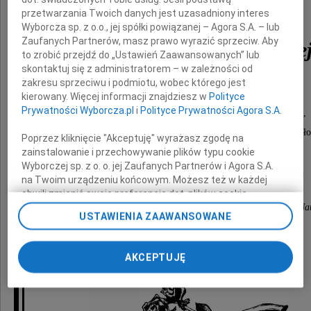
przetwarzania Twoich danych jest uzasadniony interes
dr hab.
Wyborcza sp. z o.o., jej spółki powiązanej – Agora S.A. – lub
Zaufanych Partnerów, masz prawo wyrazić sprzeciw. Aby
Krystyny Lubomirskie
to zrobić przejdź do „Ustawień Zaawansowanych” lub
skontaktuj się z administratorem – w zależności od
zakresu sprzeciwu i podmiotu, wobec którego jest
cenionego autorytetu naukowego
kierowany. Więcej informacji znajdziesz w
Polityce
Prywatności Wyborcza.pl
i
Polityce Prywatności Agora S.A.
w zakresie pedagogiki wczesnego dzieciństwa,
życzliwego, ciepłego, o wielkiej kulturze osobistej czł
Poprzez kliknięcie "Akceptuję" wyrażasz zgodę na
zainstalowanie i przechowywanie plików typu cookie
Wyborczej sp. z o. o. jej Zaufanych Partnerów i Agora S.A.
Kasiu, zostaniesz na zawsze w naszej pamięci
na Twoim urządzeniu końcowym. Możesz też w każdej
chwili zmienić swoje preferencje dot. plików cookie,
Koleżanki z Zakładu Wczesnej Edukacji i Kształcenia Nau
ponownie wywołując narzędzie do zarządzania Twoimi
USTAWIENIA ZAAWANSOWANE
preferencjami dot. przetwarzania danych poprzez
Wydziału Pedagogicznego UW
odnośnik „Ustawienia prywatności” w stopce serwisu i
przechodząc do sekcji „Ustawienia zaawansowane”.
AKCEPTUJĘ
Zmiana ustawień plików cookie możliwa jest także za
pomocą ustawień przeglądarki.
My, nasi Zaufani Partnerzy i Agora S.A. możemy