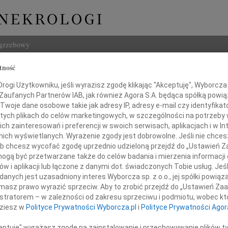
ogrzebowy
tność
Szukaj
 Frączyk
ogi Użytkowniku, jeśli wyrazisz zgodę klikając "Akceptuję", Wyborcza sp
Imię i na
 Zaufanych Partnerów IAB, jak również Agora S.A. będąca spółką powi
Twoje dane osobowe takie jak adresy IP, adresy e-mail czy identyfikato
 tych plikach do celów marketingowych, w szczególności na potrzeby 
 zainteresowań i preferencji w swoich serwisach, aplikacjach i w Int
w nich wyświetlanych. Wyrażenie zgody jest dobrowolne. Jeśli nie chce
INNE NE
 lub chcesz wycofać zgodę uprzednio udzieloną przejdź do „Ustawień
Asia
gą być przetwarzane także do celów badania i mierzenia informacji
Asia 
w i aplikacji lub łączone z danymi dot. świadczonych Tobie usług. Jeś
Małgo
nych jest uzasadniony interes Wyborcza sp. z o.o., jej spółki powiąza
Z żal
twany los, życia codzienny ból
masz prawo wyrazić sprzeciw. Aby to zrobić przejdź do „Ustawień Z
Janus
istratorem – w zależności od zakresu sprzeciwu i podmiotu, wobec któ
W końcu kiedyś odpływa.
Janus
dziesz w
Polityce Prywatności Wyborcza.pl
i
Polityce Prywatności Agor
Wacła
Tylko pamięć zostaje
W dni
ceptuję" wyrażasz zgodę na zainstalowanie i przechowywanie plików t