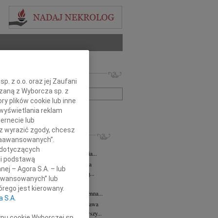
 nekrologów i wspomnień
. z o.o. oraz jej Zaufani
zwisko lub numer ogłoszenia:
ązaną z Wyborcza sp. z
ry plików cookie lub inne
wyświetlania reklam
+ szukanie zaawansowane
ernecie lub
sz wyrazić zgody, chcesz
KROLOGI
 Zaawansowanych”.
 Kułakowska
07.08.2026
Warszawa
 dotyczących
Kułakowska 8 czerwca 1984 - 9 sierpnia...
li podstawą
rzata Kościelska
07.08.2026
Warszawa
nej – Agora S.A. – lub
em żegnam prof. Małgorzatę Kościelską...
aawansowanych” lub
z Goetze
07.08.2026
Warszawa
rego jest kierowany.
z Goetze adwokat 9 lat bez Ciebie Bożenna...
a S.A.
wa Stec-Myśliwska
07.08.2026
Warszawa
u 4 sierpnia 2026 roku zmarła przeżywszy...
ypu cookie Wyborczej sp.