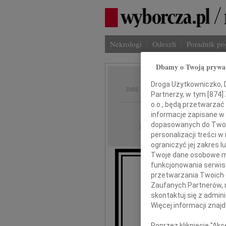
Nekrologi
Odeszli
Poradnik p
Dbamy o Twoją prywa
Janusz
Droga Użytkowniczko, Dr
IMIĘ I NAZWISKO:
Partnerzy, w tym [
874
]
o.o., będą przetwarzać 
Warszawa
REGION:
informacje zapisane w
dopasowanych do Twoich
22.09.2022
DATA EMISJI:
personalizacji treści 
ograniczyć jej zakres
Twoje dane osobowe mo
funkcjonowania serwisó
przetwarzania Twoich da
Zagma
Zaufanych Partnerów, 
skontaktuj się z admin
Więcej informacji znaj
Poprzez kliknięcie "Ak