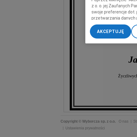
z o. o. jej Zaufanych 
swoje preferencje dot.
przetwarzania danych 
„Ustawienia zaawansow
AKCEPTUJĘ
My, nasi Zaufani Part
dokładnych danych geol
Przechowywanie informa
treści, badnie odbiorcó
Ja
Życzliwych
Copyright © Wyborcza sp. z o.o.
O nas
St
Ustawienia prywatności