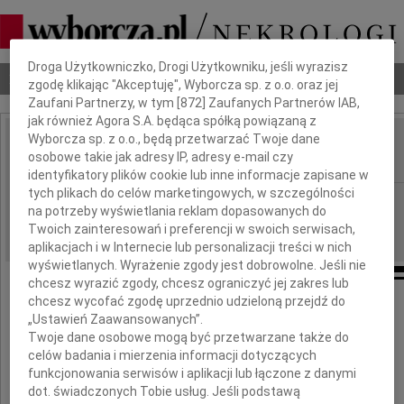
Dbamy o Twoją prywatność
Droga Użytkowniczko, Drogi Użytkowniku, jeśli wyrazisz
Nekrologi
Odeszli
Poradnik pogrzebowy
zgodę klikając "Akceptuję", Wyborcza sp. z o.o. oraz jej
Zaufani Partnerzy, w tym [
872
] Zaufanych Partnerów IAB,
jak również Agora S.A. będąca spółką powiązaną z
Wyborcza sp. z o.o., będą przetwarzać Twoje dane
Jan Myślak
osobowe takie jak adresy IP, adresy e-mail czy
IMIĘ I NAZWISKO:
identyfikatory plików cookie lub inne informacje zapisane w
tych plikach do celów marketingowych, w szczególności
Warszawa
REGION:
na potrzeby wyświetlania reklam dopasowanych do
14.09.2022
DATA EMISJI:
Twoich zainteresowań i preferencji w swoich serwisach,
aplikacjach i w Internecie lub personalizacji treści w nich
wyświetlanych. Wyrażenie zgody jest dobrowolne. Jeśli nie
chcesz wyrazić zgody, chcesz ograniczyć jej zakres lub
chcesz wycofać zgodę uprzednio udzieloną przejdź do
„Ustawień Zaawansowanych”.
Z głębokim żalem zawiadamiamy,
Twoje dane osobowe mogą być przetwarzane także do
że w dniu 11 września 2022 roku zmarł
celów badania i mierzenia informacji dotyczących
funkcjonowania serwisów i aplikacji lub łączone z danymi
dot. świadczonych Tobie usług. Jeśli podstawą