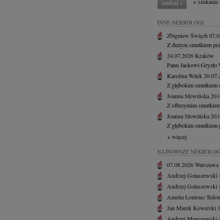
+ szukanie
INNE NEKROLOGI
Zbigniew Święch
07.
Z dużym smutkiem przy
24.07.2026
Kraków
Panu Jackowi Gryzło 
Karolina Witek
20.07
Z głębokim smutkiem i 
Joanna Słowińska
20.
Z olbrzymim smutkiem
Joanna Słowińska
20.
Z głębokim smutkiem 
+ więcej
NAJNOWSZE NEKROLOG
07.08.2026
Warszawa
Andrzej Gołaszewski
Andrzej Gołaszewski
Amelia Lontouo Tedon
Jan Marek Kowerski
Andrzej Morozowski