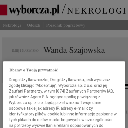
Nekrologi
Odeszli
Poradnik pogrzebowy
Wanda Szajowska
IMIĘ I NAZWISKO:
Kraków
REGION:
Dbamy o Twoją prywatność
12.09.2022
DATA EMISJI:
Droga Użytkowniczko, Drogi Użytkowniku, jeśli wyrazisz
zgodę klikając "Akceptuję", Wyborcza sp. z o.o. oraz jej
Zaufani Partnerzy, w tym [
874
] Zaufanych Partnerów IAB,
jak również Agora S.A. będąca spółką powiązaną z
Wyborcza sp. z o.o., będą przetwarzać Twoje dane
Z głębokim smutkiem i osobistą stratą
osobowe takie jak adresy IP, adresy e-mail czy
przyjąłem wiadomość o odejściu, przeżywszy lat 1
identyfikatory plików cookie lub inne informacje zapisane w
tych plikach do celów marketingowych, w szczególności
na potrzeby wyświetlania reklam dopasowanych do