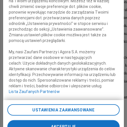
na Twoim urządzeniu końcowym. Możesz też w każdej
Pani Wanda kochała swój dębowy fortepian, przywie
chwili zmienić swoje preferencje dot. plików cookie,
przez Jej matkę po wojnie z domu we Lwowie do Kr
ponownie wywołując narzędzie do zarządzania Twoimi
preferencjami dot. przetwarzania danych poprzez
zniszczony przez lata ukrywania w stodole, a pot
odnośnik „Ustawienia prywatności” w stopce serwisu i
przez ulewne deszcze podczas transportu furmank
przechodząc do sekcji „Ustawienia zaawansowane”.
ale za to o wyjątkowym brzmieniu. No, i ta fenomenaln
Zmiana ustawień plików cookie możliwa jest także za
pomocą ustawień przeglądarki.
Pani Wandy, co powodowało, że w naszych kontakt
musiałem zawsze trzymać się na baczności.
My, nasi Zaufani Partnerzy i Agora S.A. możemy
przetwarzać dane osobowe w następujących
Pamiętać też będę, jak bardzo przeżywała odejści
celach:
Użycie dokładnych danych geolokalizacyjnych.
Śp. Bogusława Kaczyńskiego, tego radiowego dla Niej ł
Aktywne skanowanie charakterystyki urządzenia do celów
ze światem opery i muzyki, ale - ponad wszystko - cz
identyfikacji. Przechowywanie informacji na urządzeniu lub
dostęp do nich. Spersonalizowane reklamy i treści, pomiar
wielkiej kultury osobistej, którego wprost uwielbia
reklam i treści, badnie odbiorców i ulepszanie usług.
i którego audycji wiernie słuchała.
Lista Zaufanych Partnerów
Tych i wielu innych epizodów okresu naszej przyjaźni będzie mi ter
ogromnie brakowało.
USTAWIENIA ZAAWANSOWANE
Stefan Liban
AKCEPTUJĘ