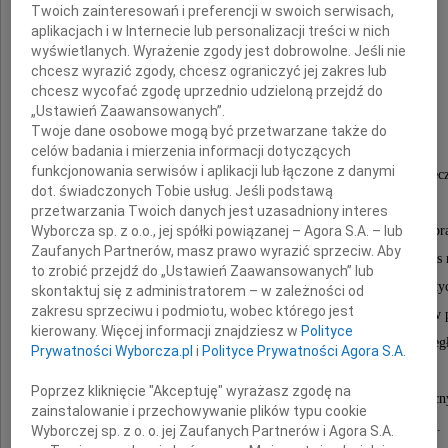
Twoich zainteresowań i preferencji w swoich serwisach,
aplikacjach i w Internecie lub personalizacji treści w nich
wyświetlanych. Wyrażenie zgody jest dobrowolne. Jeśli nie
chcesz wyrazić zgody, chcesz ograniczyć jej zakres lub
chcesz wycofać zgodę uprzednio udzieloną przejdź do
Wandy Szajowskiej
„Ustawień Zaawansowanych”.
Twoje dane osobowe mogą być przetwarzane także do
celów badania i mierzenia informacji dotyczących
funkcjonowania serwisów i aplikacji lub łączone z danymi
mojej wieloletniej Przyjaciółki, osoby wielce serdecz
dot. świadczonych Tobie usług. Jeśli podstawą
pianistki, znawczyni świata opery i muzyki.
przetwarzania Twoich danych jest uzasadniony interes
Wyborcza sp. z o.o., jej spółki powiązanej – Agora S.A. – lub
Lata temu, wprost nieprawdopodobny przypadek spr
Zaufanych Partnerów, masz prawo wyrazić sprzeciw. Aby
że nasze drogi się skrzyżowały, i pomimo dzielącej nas 
to zrobić przejdź do „Ustawień Zaawansowanych” lub
wieku i odległości, nasze wspólne zainteresowania naty
skontaktuj się z administratorem – w zależności od
zakresu sprzeciwu i podmiotu, wobec którego jest
splotły nierozerwalną więź. Na zawsze pozostaną mi w 
kierowany. Więcej informacji znajdziesz w
Polityce
nasze wielogodzinne telefoniczne rozmowy na odległ
Prywatności Wyborcza.pl
i
Polityce Prywatności Agora S.A.
i ta jedna wizyta w mieszkaniu Pani Wandy,
Poprzez kliknięcie "Akceptuję" wyrażasz zgodę na
kiedy dane mi było słuchać do późnych godzin nocn
zainstalowanie i przechowywanie plików typu cookie
Jej wzruszającej gry na fortepianie, z pamięci.
Wyborczej sp. z o. o. jej Zaufanych Partnerów i Agora S.A.