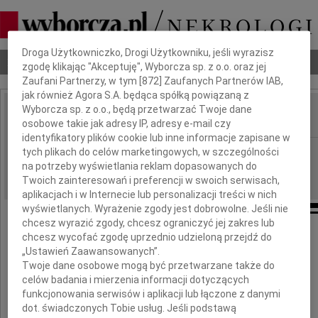
Dbamy o Twoją prywatność
Droga Użytkowniczko, Drogi Użytkowniku, jeśli wyrazisz
Nekrologi
Odeszli
Poradnik pogrzebowy
zgodę klikając "Akceptuję", Wyborcza sp. z o.o. oraz jej
Zaufani Partnerzy, w tym [
872
] Zaufanych Partnerów IAB,
jak również Agora S.A. będąca spółką powiązaną z
Wyborcza sp. z o.o., będą przetwarzać Twoje dane
osobowe takie jak adresy IP, adresy e-mail czy
IMIĘ I NAZWISKO:
identyfikatory plików cookie lub inne informacje zapisane w
Warszawa
tych plikach do celów marketingowych, w szczególności
REGION:
na potrzeby wyświetlania reklam dopasowanych do
09.09.2022
DATA EMISJI:
Twoich zainteresowań i preferencji w swoich serwisach,
aplikacjach i w Internecie lub personalizacji treści w nich
wyświetlanych. Wyrażenie zgody jest dobrowolne. Jeśli nie
chcesz wyrazić zgody, chcesz ograniczyć jej zakres lub
chcesz wycofać zgodę uprzednio udzieloną przejdź do
Drogim
„Ustawień Zaawansowanych”.
Twoje dane osobowe mogą być przetwarzane także do
celów badania i mierzenia informacji dotyczących
Witkowi i Ewie Ścisłowskim
funkcjonowania serwisów i aplikacji lub łączone z danymi
dot. świadczonych Tobie usług. Jeśli podstawą