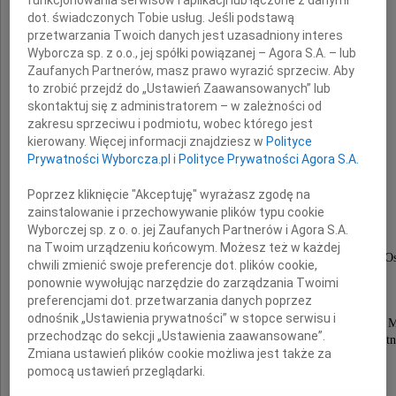
dot. świadczonych Tobie usług. Jeśli podstawą
przetwarzania Twoich danych jest uzasadniony interes
Wyborcza sp. z o.o., jej spółki powiązanej – Agora S.A. – lub
Naszemu Koledze
Zaufanych Partnerów, masz prawo wyrazić sprzeciw. Aby
to zrobić przejdź do „Ustawień Zaawansowanych” lub
Jarkowi Samorkowi
skontaktuj się z administratorem – w zależności od
zakresu sprzeciwu i podmiotu, wobec którego jest
kierowany. Więcej informacji znajdziesz w
Polityce
Z wielkim żalem przyjęliśmy wiadomość
Prywatności Wyborcza.pl
i
Polityce Prywatności Agora S.A.
o śmierci Twojej
Poprzez kliknięcie "Akceptuję" wyrażasz zgodę na
Mamy
zainstalowanie i przechowywanie plików typu cookie
Wyborczej sp. z o. o. jej Zaufanych Partnerów i Agora S.A.
na Twoim urządzeniu końcowym. Możesz też w każdej
Niełatwo jest pogodzić się z odejściem tak bliskiej O
chwili zmienić swoje preferencje dot. plików cookie,
Życie jest tak kruche i nigdy nie wiadomo,
ponownie wywołując narzędzie do zarządzania Twoimi
kiedy Bóg powoła nas przed swoje Oblicze.
preferencjami dot. przetwarzania danych poprzez
odnośnik „Ustawienia prywatności” w stopce serwisu i
Modlimy się, by Bóg łaskawy przyjął duszę Twojej
przechodząc do sekcji „Ustawienia zaawansowane”.
do Wiecznej Chwały i aby spełniła się Boska obietn
Zmiana ustawień plików cookie możliwa jest także za
o dusz obcowaniu.
pomocą ustawień przeglądarki.