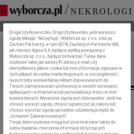
Dbamy o Twoją prywatność
Nekrologi
Odeszli
Poradnik pogrzebowy
Droga Użytkowniczko, Drogi Użytkowniku, jeśli wyrazisz
zgodę klikając "Akceptuję", Wyborcza sp. z o.o. oraz jej
Zaufani Partnerzy, w tym [
874
] Zaufanych Partnerów IAB,
jak również Agora S.A. będąca spółką powiązaną z
IMIĘ I NAZWISKO:
Wyborcza sp. z o.o., będą przetwarzać Twoje dane
osobowe takie jak adresy IP, adresy e-mail czy
Lublin
REGION:
identyfikatory plików cookie lub inne informacje zapisane w
09.09.2022
DATA EMISJI:
tych plikach do celów marketingowych, w szczególności
na potrzeby wyświetlania reklam dopasowanych do
Twoich zainteresowań i preferencji w swoich serwisach,
aplikacjach i w Internecie lub personalizacji treści w nich
wyświetlanych. Wyrażenie zgody jest dobrowolne. Jeśli nie
chcesz wyrazić zgody, chcesz ograniczyć jej zakres lub
"I słyszę głos, który mówi,
chcesz wycofać zgodę uprzednio udzieloną przejdź do
Że z wami zostać nie mogę,
„Ustawień Zaawansowanych”.
Twoje dane osobowe mogą być przetwarzane także do
I widzę rękę, co wzywa
celów badania i mierzenia informacji dotyczących
W daleką, daleką drogę"
funkcjonowania serwisów i aplikacji lub łączone z danymi