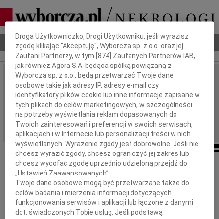
Dbamy o Twoją prywatność
Droga Użytkowniczko, Drogi Użytkowniku, jeśli wyrazisz
Nekrologi
Odeszli
Poradnik pogrzebowy
zgodę klikając "Akceptuję", Wyborcza sp. z o.o. oraz jej
Zaufani Partnerzy, w tym [
874
] Zaufanych Partnerów IAB,
jak również Agora S.A. będąca spółką powiązaną z
Wyborcza sp. z o.o., będą przetwarzać Twoje dane
Maria Kania
osobowe takie jak adresy IP, adresy e-mail czy
IMIĘ I NAZWISKO:
identyfikatory plików cookie lub inne informacje zapisane w
tych plikach do celów marketingowych, w szczególności
Kraków
REGION:
na potrzeby wyświetlania reklam dopasowanych do
07.09.2022
DATA EMISJI:
Twoich zainteresowań i preferencji w swoich serwisach,
aplikacjach i w Internecie lub personalizacji treści w nich
wyświetlanych. Wyrażenie zgody jest dobrowolne. Jeśli nie
chcesz wyrazić zgody, chcesz ograniczyć jej zakres lub
chcesz wycofać zgodę uprzednio udzieloną przejdź do
Drogiej Koleżance
„Ustawień Zaawansowanych”.
Twoje dane osobowe mogą być przetwarzane także do
Alinie Perzenowskiej
celów badania i mierzenia informacji dotyczących
funkcjonowania serwisów i aplikacji lub łączone z danymi
dot. świadczonych Tobie usług. Jeśli podstawą