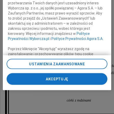
przetwarzania Twoich danych jest uzasadniony interes
Wyborcza sp. z o.o., jej spółki powiązanej – Agora S.A. – lub
Zaufanych Partnerów, masz prawo wyrazić sprzeciw. Aby
to zrobić przejdź do „Ustawień Zaawansowanych” lub
skontaktuj się z administratorem – w zależności od
zakresu sprzeciwu i podmiotu, wobec którego jest
Barbara Markiewicz
kierowany. Więcej informacji znajdziesz w
Polityce
Prywatności Wyborcza.pl
i
Polityce Prywatności Agora S.A.
Poprzez kliknięcie "Akceptuję" wyrażasz zgodę na
Nabożeństwo żałobne odbędzie się
zainstalowanie i przechowywanie plików typu cookie
dnia 3 września 2022 roku o godzinie 11.00
Wyborczej sp. z o. o. jej Zaufanych Partnerów i Agora S.A.
USTAWIENIA ZAAWANSOWANE
na Twoim urządzeniu końcowym. Możesz też w każdej
w Kościele w Stanisławowie koło Mińska Mazowieck
chwili zmienić swoje preferencje dot. plików cookie,
po którym nastąpi wyprowadzenie na cmentarz parafi
ponownie wywołując narzędzie do zarządzania Twoimi
AKCEPTUJĘ
preferencjami dot. przetwarzania danych poprzez
odnośnik „Ustawienia prywatności” w stopce serwisu i
Pogrążone w smutku
przechodząc do sekcji „Ustawienia zaawansowane”.
Zmiana ustawień plików cookie możliwa jest także za
pomocą ustawień przeglądarki.
córki z rodzinami
My, nasi Zaufani Partnerzy i Agora S.A. możemy