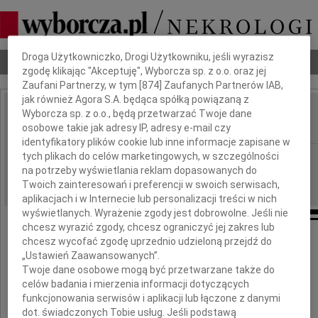
Dbamy o Twoją prywatność
Droga Użytkowniczko, Drogi Użytkowniku, jeśli wyrazisz
Nekrologi
Odeszli
Poradnik pogrzebowy
zgodę klikając "Akceptuję", Wyborcza sp. z o.o. oraz jej
Zaufani Partnerzy, w tym [
874
] Zaufanych Partnerów IAB,
jak również Agora S.A. będąca spółką powiązaną z
Wyborcza sp. z o.o., będą przetwarzać Twoje dane
Barbara Markiewicz
IMIĘ I NAZWISKO:
osobowe takie jak adresy IP, adresy e-mail czy
identyfikatory plików cookie lub inne informacje zapisane w
tych plikach do celów marketingowych, w szczególności
Warszawa, cała Polska
REGION:
na potrzeby wyświetlania reklam dopasowanych do
01.09.2022
DATA EMISJI:
Twoich zainteresowań i preferencji w swoich serwisach,
aplikacjach i w Internecie lub personalizacji treści w nich
wyświetlanych. Wyrażenie zgody jest dobrowolne. Jeśli nie
chcesz wyrazić zgody, chcesz ograniczyć jej zakres lub
chcesz wycofać zgodę uprzednio udzieloną przejdź do
„Ustawień Zaawansowanych”.
Z głębokim żalem zawiadamiamy,
Twoje dane osobowe mogą być przetwarzane także do
że dnia 1 lipca 2022 roku
celów badania i mierzenia informacji dotyczących
funkcjonowania serwisów i aplikacji lub łączone z danymi
zmarła przeżywszy 91 lat
dot. świadczonych Tobie usług. Jeśli podstawą