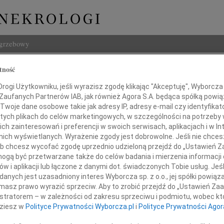
ogrzebowy
Szukaj
tność
Imię i na
ogi Użytkowniku, jeśli wyrazisz zgodę klikając "Akceptuję", Wyborcza sp
 Zaufanych Partnerów IAB, jak również Agora S.A. będąca spółką powi
Twoje dane osobowe takie jak adresy IP, adresy e-mail czy identyfikato
 tych plikach do celów marketingowych, w szczególności na potrzeby 
 zainteresowań i preferencji w swoich serwisach, aplikacjach i w Int
INNE NE
w nich wyświetlanych. Wyrażenie zgody jest dobrowolne. Jeśli nie chce
 lub chcesz wycofać zgodę uprzednio udzieloną przejdź do „Ustawień
Zbign
gą być przetwarzane także do celów badania i mierzenia informacji
Z duż
w i aplikacji lub łączone z danymi dot. świadczonych Tobie usług. Jeś
24.0
nych jest uzasadniony interes Wyborcza sp. z o.o., jej spółki powiąza
Panu 
azy głębokiego współczucia
masz prawo wyrazić sprzeciw. Aby to zrobić przejdź do „Ustawień Z
Karol
oraz słowa wsparcia
istratorem – w zależności od zakresu sprzeciwu i podmiotu, wobec któ
Z głę
dziesz w
Polityce Prywatności Wyborcza.pl
i
Polityce Prywatności Agor
Joann
Z olb
Panu