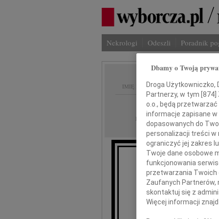
Nekrologi
Odeszli
Poradnik p
Dbamy o Twoją prywa
Droga Użytkowniczko, Dr
IMIĘ I NAZWISKO:
Partnerzy, w tym [
874
]
Kraków
o.o., będą przetwarzać 
REGION:
informacje zapisane w
01.09.2022
DATA EMISJI:
dopasowanych do Twoich
personalizacji treści 
ograniczyć jej zakres
Twoje dane osobowe mo
funkcjonowania serwisó
przetwarzania Twoich da
Wyr
Zaufanych Partnerów, 
skontaktuj się z admin
Więcej informacji znaj