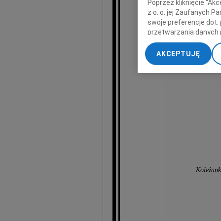
Poprzez kliknięcie "Ak
z o. o. jej Zaufanych 
dr. 
swoje preferencje dot.
przetwarzania danych 
„Ustawienia zaawansow
Miejskiego Cen
AKCEPTUJĘ
My, nasi Zaufani Part
dokładnych danych geol
Przechowywanie informa
treści, badnie odbiorcó
Koleżank