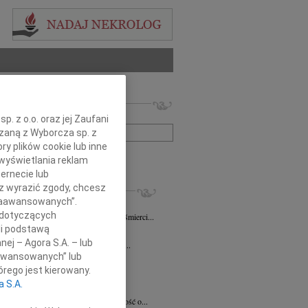
 nekrologów i wspomnień
zwisko lub numer ogłoszenia:
. z o.o. oraz jej Zaufani
ązaną z Wyborcza sp. z
ry plików cookie lub inne
+ szukanie zaawansowane
wyświetlania reklam
ernecie lub
KROLOGI
sz wyrazić zgody, chcesz
 Zaawansowanych”.
iew Święch
07.08.2026
Kraków
 dotyczących
ym smutkiem przyjąłem wiadomość o śmierci...
li podstawą
7.2026
Kraków
nej – Agora S.A. – lub
Jackowi Gryzło Wiceprezesowi Areny...
aawansowanych” lub
ina Witek
20.07.2026
Kraków
rego jest kierowany.
bokim smutkiem i żalem przyjęliśmy...
a S.A.
a Słowińska
20.07.2026
Kraków
rzymim smutkiem przyjęliśmy wiadomość o...