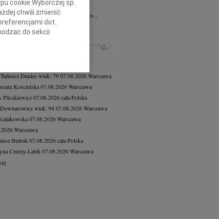
ypu cookie Wyborczej sp.
a Słowińska
20.07.2026
Kraków
żdej chwili zmienić
bokim smutkiem przyjąłem wiadomość o...
preferencjami dot.
cej
hodząc do sekcji
stawień przeglądarki.
ZE NEKROLOGI, KONDOLENCJE
8.2026
Warszawa
h celach:
Użycie
8.2026
Warszawa
lów identyfikacji.
 Tadeusz Duniec
wiek: 79
07.08.2026
Warszawa
ści, pomiar reklam i
rzata Kościelska
07.08.2026
Warszawa
 Pliszkiewicz
07.08.2026
cała Polska
 Downarowicz
wiek: 94
07.08.2026
Warszawa
 Kułakowska
07.08.2026
Warszawa
8.2026
Warszawa
iusz Butruk
07.08.2026
cała Polska
yna Czerny-Latek
07.08.2026
Warszawa
cej