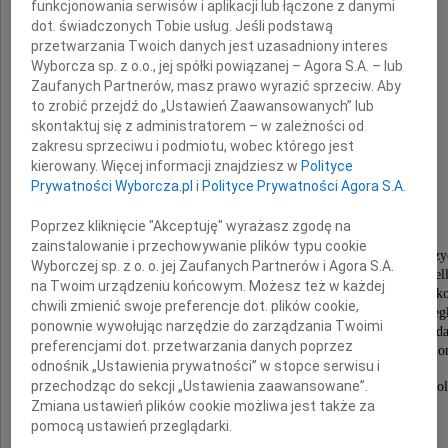
funkcjonowania serwisów i aplikacji lub łączone z danymi
dot. świadczonych Tobie usług. Jeśli podstawą
przetwarzania Twoich danych jest uzasadniony interes
Wyborcza sp. z o.o., jej spółki powiązanej – Agora S.A. – lub
Zaufanych Partnerów, masz prawo wyrazić sprzeciw. Aby
to zrobić przejdź do „Ustawień Zaawansowanych” lub
skontaktuj się z administratorem – w zależności od
Wanda Szajowska
zakresu sprzeciwu i podmiotu, wobec którego jest
kierowany. Więcej informacji znajdziesz w
Polityce
Prywatności Wyborcza.pl
i
Polityce Prywatności Agora S.A.
z domu Zarzycka
Poprzez kliknięcie "Akceptuję" wyrażasz zgodę na
zainstalowanie i przechowywanie plików typu cookie
pianistka-pedagog, absolwentka Konserwatorium Muz
Wyborczej sp. z o. o. jej Zaufanych Partnerów i Agora S.A.
we Lwowie oraz Historii Sztuki na Uniwersytecie Jagiel
na Twoim urządzeniu końcowym. Możesz też w każdej
wieloletnia nauczycielka Szkoły Muzycznej w Krak
chwili zmienić swoje preferencje dot. plików cookie,
odznaczona Medalem Stulecia Odzyskanej Niepodległ
ponownie wywołując narzędzie do zarządzania Twoimi
Złotą Odznaką Honorową - Krzyż Małopolski, Med
preferencjami dot. przetwarzania danych poprzez
Komisji Edukacji Narodowej oraz wieloma dyplomami h
odnośnik „Ustawienia prywatności” w stopce serwisu i
przechodząc do sekcji „Ustawienia zaawansowane”.
Odeszła od nas prawdziwa Dama przedwojennej Pol
kochająca muzykę, ludzi i życie.
Zmiana ustawień plików cookie możliwa jest także za
pomocą ustawień przeglądarki.