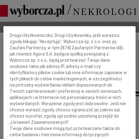
Dbamy o Twoją prywatność
Nekrologi
Odeszli
Poradnik pogrzebowy
Droga Użytkowniczko, Drogi Użytkowniku, jeśli wyrazisz
zgodę klikając "Akceptuję", Wyborcza sp. z o.o. oraz jej
Zaufani Partnerzy, w tym [
874
] Zaufanych Partnerów IAB,
Wanda Szajowska
jak również Agora S.A. będąca spółką powiązaną z
IMIĘ I NAZWISKO:
Wyborcza sp. z o.o., będą przetwarzać Twoje dane
osobowe takie jak adresy IP, adresy e-mail czy
Kraków
REGION:
identyfikatory plików cookie lub inne informacje zapisane w
31.08.2022
DATA EMISJI:
tych plikach do celów marketingowych, w szczególności
na potrzeby wyświetlania reklam dopasowanych do
Twoich zainteresowań i preferencji w swoich serwisach,
aplikacjach i w Internecie lub personalizacji treści w nich
wyświetlanych. Wyrażenie zgody jest dobrowolne. Jeśli nie
chcesz wyrazić zgody, chcesz ograniczyć jej zakres lub
Z głębokim żalem zawiadamiamy,
chcesz wycofać zgodę uprzednio udzieloną przejdź do
że w dniu 26 sierpnia 2022 roku
przeżywszy 111 lat,
„Ustawień Zaawansowanych”.
opatrzona Św. Sakramentami
Twoje dane osobowe mogą być przetwarzane także do
zmarła najstarsza Polka
celów badania i mierzenia informacji dotyczących