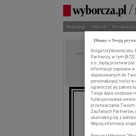
Nekrologi
Odeszli
Poradnik p
Dbamy o Twoją prywa
Droga Użytkowniczko, Dr
IMIĘ I NAZWISKO:
Partnerzy, w tym [
872
]
o.o., będą przetwarzać 
Kraków
REGION:
informacje zapisane w
30.08.2022
DATA EMISJI:
dopasowanych do Twoich
personalizacji treści 
ograniczyć jej zakres
Twoje dane osobowe mo
funkcjonowania serwisó
Panu M
przetwarzania Twoich da
Zaufanych Partnerów, 
skontaktuj się z admin
Więcej informacji znaj
Poprzez kliknięcie "Ak