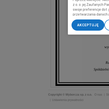
z o. o. jej Zaufanych 
swoje preferencje dot.
przetwarzania danych 
„Ustawienia zaawansow
AKCEPTUJĘ
My, nasi Zaufani Part
dokładnych danych geol
Przechowywanie informa
treści, badnie odbiorcó
wyr
Ra
Spółdziel
Copyright © Wyborcza sp. z o.o.
O nas
St
Ustawienia prywatności