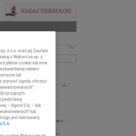
 nekrologów i wspomnień
. z o.o. oraz jej Zaufani
zwisko lub numer ogłoszenia:
ązaną z Wyborcza sp. z
ry plików cookie lub inne
wyświetlania reklam
+ szukanie zaawansowane
ernecie lub
sz wyrazić zgody, chcesz
KROLOGI
 Zaawansowanych”.
7.2026
Kraków
 dotyczących
Jackowi Gryzło Wiceprezesowi Areny...
li podstawą
ina Witek
20.07.2026
Kraków
nej – Agora S.A. – lub
bokim smutkiem i żalem przyjęliśmy...
aawansowanych” lub
a Słowińska
20.07.2026
Kraków
rego jest kierowany.
rzymim smutkiem przyjęliśmy wiadomość o...
a S.A.
a Słowińska
20.07.2026
Kraków
bokim smutkiem przyjąłem wiadomość o...
ypu cookie Wyborczej sp.