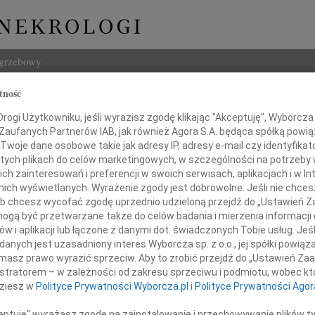
ogrzebowy
tność
Szukaj
ogi Użytkowniku, jeśli wyrazisz zgodę klikając "Akceptuję", Wyborcza sp
Imię i na
 Zaufanych Partnerów IAB, jak również Agora S.A. będąca spółką powi
Twoje dane osobowe takie jak adresy IP, adresy e-mail czy identyfikato
 tych plikach do celów marketingowych, w szczególności na potrzeby 
 zainteresowań i preferencji w swoich serwisach, aplikacjach i w Int
w nich wyświetlanych. Wyrażenie zgody jest dobrowolne. Jeśli nie chce
INNE NE
 lub chcesz wycofać zgodę uprzednio udzieloną przejdź do „Ustawień
24.0
gą być przetwarzane także do celów badania i mierzenia informacji
Panu 
w i aplikacji lub łączone z danymi dot. świadczonych Tobie usług. Jeś
Karol
ichałowi Smagowiczowi
nych jest uzasadniony interes Wyborcza sp. z o.o., jej spółki powiąza
Z głę
masz prawo wyrazić sprzeciw. Aby to zrobić przejdź do „Ustawień Z
Joann
istratorem – w zależności od zakresu sprzeciwu i podmiotu, wobec któ
z powodu śmierci
Z olb
dziesz w
Polityce Prywatności Wyborcza.pl
i
Polityce Prywatności Agor
Joann
Z głę
ceptuję" wyrażasz zgodę na zainstalowanie i przechowywanie plików t