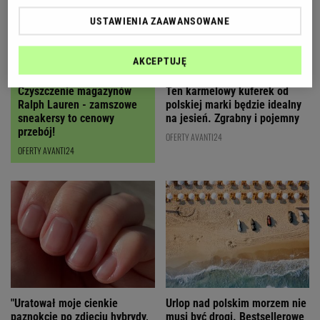
USTAWIENIA ZAAWANSOWANE
AKCEPTUJĘ
Czyszczenie magazynów
Ten karmelowy kuferek od
Ralph Lauren - zamszowe
polskiej marki będzie idealny
sneakersy to cenowy
na jesień. Zgrabny i pojemny
przebój!
OFERTY AVANTI24
OFERTY AVANTI24
"Uratował moje cienkie
Urlop nad polskim morzem nie
paznokcie po zdjęciu hybrydy,
musi być drogi. Bestsellerowe