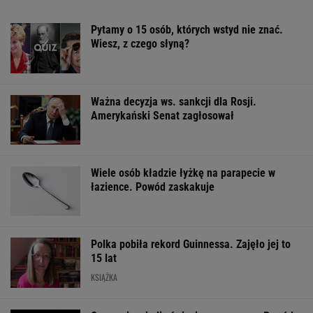
tej zmiany może zaskoczyć
MOTO NEWS
Sandały Keen to synonim wakacyjnego
komfortu - teraz tańsze o niemal 100 zł
OFERTY AVANTI24
Pustki w kurorcie nad
Zwodniczy quiz dla
morzem. "Z roku na
oczytanych. Wskażesz
Wachowicz wraz
rok turystów jest coraz
prawdziwy tytuł
Kurzopkami po
mniej"
książki?
się z "halo tu po
Mówi o zaskocz