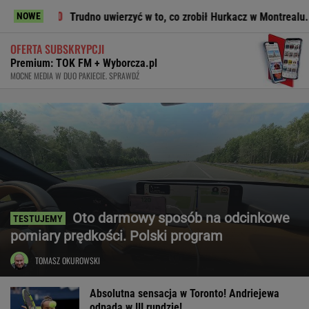
Trudno uwierzyć w to, co zrobił Hurkacz w Montrealu. Miał już pi
NOWE
OFERTA SUBSKRYPCJI
Premium: TOK FM + Wyborcza.pl
MOCNE MEDIA W DUO PAKIECIE. SPRAWDŹ
Oto darmowy sposób na odcinkowe
pomiary prędkości. Polski program
TOMASZ OKUROWSKI
Absolutna sensacja w Toronto! Andriejewa
odpada w III rundzie!