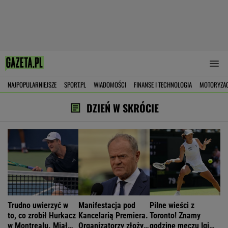
NAJPOPULARNIEJSZE
SPORT.PL
WIADOMOŚCI
FINANSE I TECHNOLOGIA
MOTORYZA
DZIEŃ W SKRÓCIE
Trudno uwierzyć w
Manifestacja pod
Pilne wieści z
to, co zrobił Hurkacz
Kancelarią Premiera.
Toronto! Znamy
w Montrealu. Miał
Organizatorzy złożyli
godzinę meczu Igi