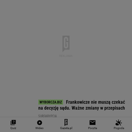
EUR
USD
CHF
GBP
WIG
4,2983
3,7187
4,6027
5,0166
151 782,92
-0,09%
-0,41%
0,15%
-0,13%
-0,24%
SPRAWDŹ NOTOWANIA
Notowania dostarcza VIA24ONLINE
MOTORYZACJA
Quiz
Wideo
Gazeta.pl
Poczta
Pogoda