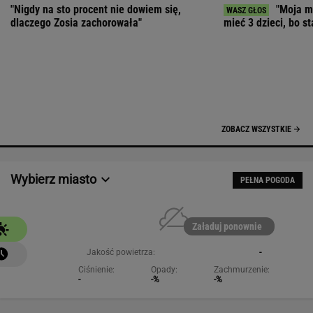
Załaduj ponownie
Jakość powietrza:
-
Ciśnienie:
Opady:
Zachmurzenie:
-
-%
-%