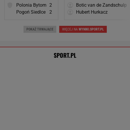
Trudno uwierzyć w to, co zrobił Hurkacz w
Montrealu. Miał już piłki meczowe
TENIS
Hurkacz miał już piłki meczowe. Bolesna
porażka w Montrealu! [ZAPIS RELACJI]
DAWID FRANEK
Tysiące osób zrobi to we wrześniu. Powód
może cię zaskoczyć
MATERIAŁ PROMOCYJNY,
18+