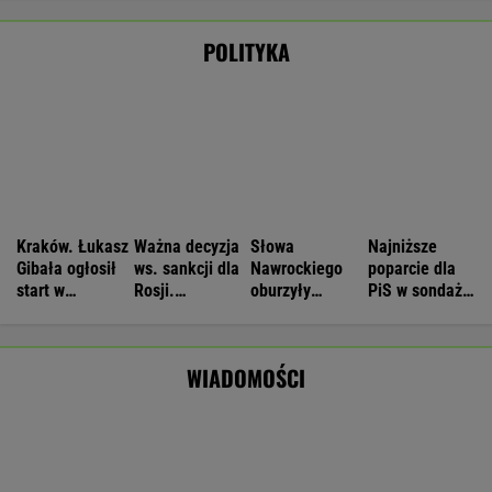
mają siedem postulatów
Nie będzie nowej umowy TVP z Kościołem.
Obowiązuje ta podpisana przez Kurskiego
MARCIN KOZŁOWSKI
Dwa pytony na szyi kobiety. Świadkowie
wezwali policję