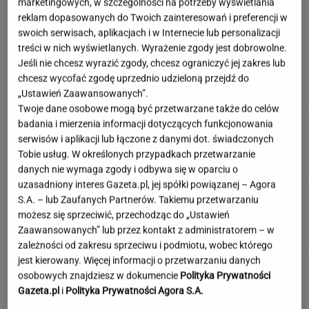
marketingowych, w szczególności na potrzeby wyświetlania
reklam dopasowanych do Twoich zainteresowań i preferencji w
swoich serwisach, aplikacjach i w Internecie lub personalizacji
Wachowicz wraz z Kurzopkami
treści w nich wyświetlanych. Wyrażenie zgody jest dobrowolne.
pożegnała się z "halo tu polsat". Mówi o
Jeśli nie chcesz wyrazić zgody, chcesz ograniczyć jej zakres lub
zaskoczeniu
chcesz wycofać zgodę uprzednio udzieloną przejdź do
MARCIN WOLNIAK
„Ustawień Zaawansowanych”.
Twoje dane osobowe mogą być przetwarzane także do celów
badania i mierzenia informacji dotyczących funkcjonowania
Nowe informacje o mężczyźnie spod Śnieżki.
To Polak
serwisów i aplikacji lub łączone z danymi dot. świadczonych
Tobie usług. W określonych przypadkach przetwarzanie
danych nie wymaga zgody i odbywa się w oparciu o
uzasadniony interes Gazeta.pl, jej spółki powiązanej – Agora
Quiz tylko dla orłów? 90% z was nie zgarnie
S.A. – lub Zaufanych Partnerów. Takiemu przetwarzaniu
maksa w Szybkiej Piątce
możesz się sprzeciwić, przechodząc do „Ustawień
Zaawansowanych” lub przez kontakt z administratorem – w
zależności od zakresu sprzeciwu i podmiotu, wobec którego
jest kierowany. Więcej informacji o przetwarzaniu danych
Jedno przekonanie może utrudniać życie
osobowych znajdziesz w dokumencie
Polityka Prywatności
osobom z astygmatyzmem. Zwłaszcza latem
Gazeta.pl
i
Polityka Prywatności Agora S.A.
MATERIAŁ PROMOCYJNY