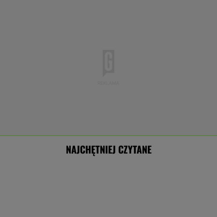
NAJCHĘTNIEJ CZYTANE
Sprawa nagrania z Kaczyńskim. Żurek poruszył
temat ludzi Ziobry
Manifestacja pod Kancelarią Premiera.