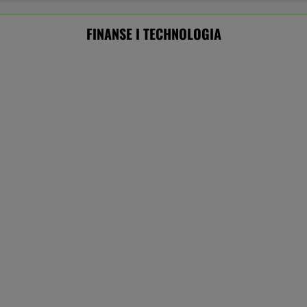
Frankowicze nie muszą czekać
na decyzję sądu. Ważne zmiany w przepisach
SUBSKRYPCJA
Ten robot nie ma sobie równych. Myje i
odkurza, gdy ty odpoczywasz, a cena?
Doskonała!
REKLAMA IROBOT
ZUS dopłaca Ukraińcom do emerytur.
Konfederacja grzmi, ale zapomina o ważnej
rzeczy