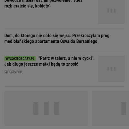
"Patrz w talerz, a nie w cycki".
Jak długo jeszcze matki będą to znosić
SUBSKRYPCJA
"Nigdy na sto procent nie dowiem się,
"Moja ma
dlaczego Zosia zachorowała"
mieć 3 dzieci, bo st
ZOBACZ WSZYSTKIE
Wybierz miasto
PEŁNA POGODA