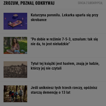
BIZNES
Pierwszy etap GAT zakończony. To
strategiczna inwestycja dla polskiego
eksportu
MATERIAŁ PROMOCYJNY
Rekord w Orlenie i nagła reakcja byłego
prezesa. Poszło o kierowców
BIZNES