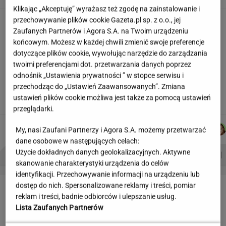
Klikając „Akceptuję” wyrażasz też zgodę na zainstalowanie i
przechowywanie plików cookie Gazeta.pl sp. z o.o., jej
Partnerka Litewki po jego
śmierci: Niektórzy zlecieli się jak sępy
Zaufanych Partnerów i Agora S.A. na Twoim urządzeniu
końcowym. Możesz w każdej chwili zmienić swoje preferencje
SUBSKRYPCJA
dotyczące plików cookie, wywołując narzędzie do zarządzania
twoimi preferencjami dot. przetwarzania danych poprzez
Wzięli pod lupę wielką reformę Muska. Gdzie
odnośnik „Ustawienia prywatności ” w stopce serwisu i
się podziały miliardy oszczędności?
przechodząc do „Ustawień Zaawansowanych”. Zmiana
ustawień plików cookie możliwa jest także za pomocą ustawień
MARIA KORCZ
przeglądarki.
MICHAŁ
WIKTORIA
MARTA
JOANNA
Autorzy:
My, nasi Zaufani Partnerzy i Agora S.A. możemy przetwarzać
KIEDROWSKI
BECZEK
KORYCKA
CHOJNACKA
dane osobowe w następujących celach:
Użycie dokładnych danych geolokalizacyjnych. Aktywne
PROBLEMY POLSKICH SIATKARZY
ZNAK Z '30'
WISŁAWA SZYMBORSKA
skanowanie charakterystyki urządzenia do celów
identyfikacji. Przechowywanie informacji na urządzeniu lub
LETNIE OKAZJE
dostęp do nich. Spersonalizowane reklamy i treści, pomiar
reklam i treści, badnie odbiorców i ulepszanie usług.
Lista Zaufanych Partnerów