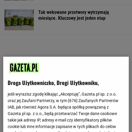
Tak wekowane przetwory wytrzymają
miesiące. Kluczowy jest jeden etap
Droga Użytkowniczko, Drogi Użytkowniku,
jeśli wyrazisz zgodę klikając „Akceptuję”, Gazeta.pl sp. z o.o.
oraz jej Zaufani Partnerzy, w tym [
676
] Zaufanych Partnerów
IAB, jak również Agora S.A. będąca spółką powiązaną z
Gazeta.pl sp. z o.o., będą przetwarzać Twoje dane osobowe
takie jak adresy IP, adresy e-mail czy identyfikatory plików
cookie lub inne informacje zapisane w tych plikach do celów