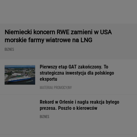
Import saudyjskiej ropy do USA spadł do zera.
Sprytni Amerykanie mają nowe źródło
BIZNES
Paramount przekonał
Nowe eLicytacje
Rynek pracy: S
Wielką Brytanię ws.
ruszyły pełną parą.
bezrobocia w gó
fuzji. "Nie budzi obaw"
Dużo samochodów w
Gdzie najtrudnie
dobrej cenie
etat?
WALUTY I GIEŁDA