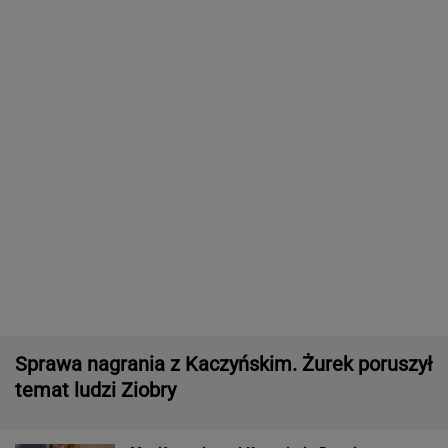
Organizatorzy złożyli petycję
AI przekroczyła granicę. W testach zrobiła
coś, czego nikt jej nie kazał