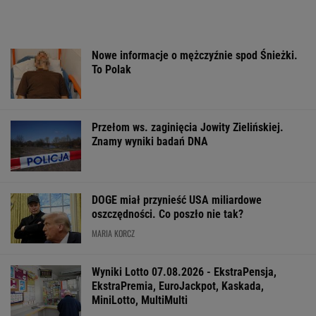
WSPÓŁPRACA PŁATNA Z WYBORCZA.PL
ZROZUM, POZNAJ, ODKRYWAJ
SEKCJA Z SUBSKRYPCJĄ
Katarzyna poroniła. Lekarka uparła się przy
skrobance
"Po dobie w reżimie 7-5-3, uznałam: tak się
nie da, to jest nieludzkie"
Tytuł tej książki jest hasłem, znają je ludzie,
którzy jej nie czytali
Jeśli unikniesz tych trzech rzeczy, opóźnisz
starczą demencję o 13 lat