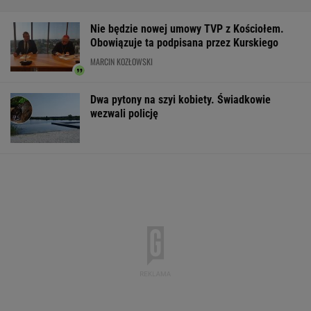
MiniLotto, MultiMulti
Pierwszy etap GAT zakończony. To
strategiczna inwestycja dla polskiego
eksportu
MATERIAŁ PROMOCYJNY
Wojskowy śmigłowiec
Raport wywiadu USA.
Gruźlica w
pozbawił ludzi prądu?
"WSJ": Putin może
warszawskim
Żandarmeria bada
zaatakować NATO
przedszkolu. 24
sprawę
nawet tej jesieni
na liście sanep