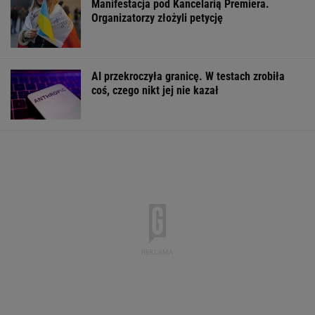
Pytamy o 15 osób, których wstyd nie znać.
Wiesz, z czego słyną?
Ważna decyzja ws. sankcji dla Rosji.
Amerykański Senat zagłosował
Wiele osób kładzie łyżkę na parapecie w
łazience. Powód zaskakuje
Polka pobiła rekord Guinnessa. Zajęło jej to
15 lat
KSIĄŻKA
Coraz więcej ulic świeci na czerwono. Powód