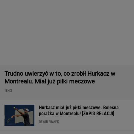
Jeden z najbardziej pożądanych SUV-ów
premium. Teraz miesięczna rata jest niższa,
niż myślisz!
MATERIAŁ PROMOCYJNY
Usyk wprost wskazał, kto wygra wojnę w
Ukrainie
BOKS
Sensacja w Toronto! Pogromczyni Polki nie
dała rady 89. tenisistce świata