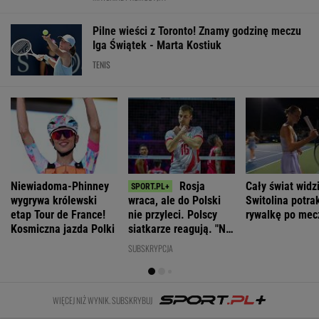
Kraków. Łukasz
Ważna decyzja
Słowa
Najniższe
Gibała ogłosił
ws. sankcji dla
Nawrockiego
poparcie dla
start w
Rosji.
oburzyły
PiS w sondażu
wyborach na
Amerykański
Zacharową.
od lat. Doda i
prezydenta
Senat
"Kliniczna
jej były mąż
miasta
zagłosował
rusofobia"
oskarżeni
WIADOMOŚCI
Manifestacja w Warszawie. Organizatorzy