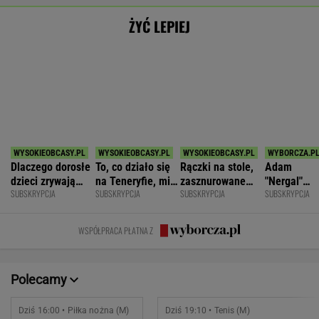
Polonia Bytom
2
Botic van de Zandschulp
Pogoń Siedlce
2
Hubert Hurkacz
POKAŻ TRWAJĄCE
WIĘCEJ NA
WYNIKI.SPORT.PL
SPORT.PL