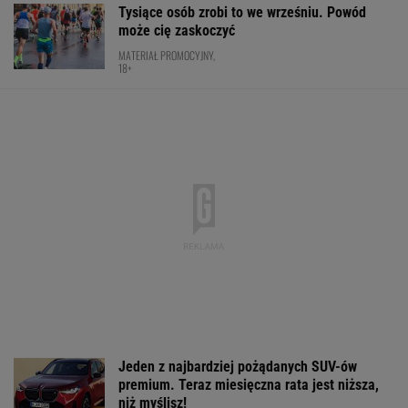
TENIS
Absolutna sensacja w Toronto! Andriejewa
odpada w III rundzie!
TENIS
Nie ma wątpliwości, że to nowy król
segmentu. I jeszcze ta oferta - WOW! X3 z
Bawarii robi szał na drogach
MATERIAŁ PROMOCYJNY
Pilne wieści z Toronto! Znamy godzinę meczu
Iga Świątek - Marta Kostiuk
TENIS