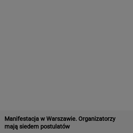
Nowe informacje o mężczyźnie spod Śnieżki.
To Polak
Przełom ws. zaginięcia Jowity Zielińskiej.
Znamy wyniki badań DNA
DOGE miał przynieść USA miliardowe
oszczędności. Co poszło nie tak?
MARIA KORCZ
Wyniki Lotto 07.08.2026 - EkstraPensja,
EkstraPremia, EuroJackpot, Kaskada,