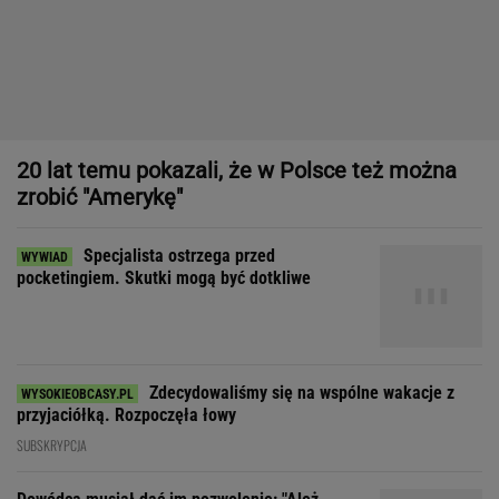
Specjalista ostrzega przed
pocketingiem. Skutki mogą być dotkliwe
Zdecydowaliśmy się na wspólne wakacje z
przyjaciółką. Rozpoczęła łowy
SUBSKRYPCJA
Dowódca musiał dać im pozwolenie: "Ależ
rozbierajcie się, kobiety"
Dom, do którego nie dało się wejść. Przekroczyłam próg
mediolańskiego apartamentu Osvalda Borsaniego