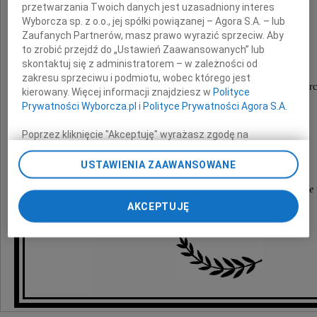
i Jej
przetwarzania Twoich danych jest uzasadniony interes
Wyborcza sp. z o.o., jej spółki powiązanej – Agora S.A. – lub
Najbliższym
Zaufanych Partnerów, masz prawo wyrazić sprzeciw. Aby
to zrobić przejdź do „Ustawień Zaawansowanych” lub
skontaktuj się z administratorem – w zależności od
składamy
zakresu sprzeciwu i podmiotu, wobec którego jest
wyrazy głębokiego współczucia z powodu śmierc
kierowany. Więcej informacji znajdziesz w
Polityce
Prywatności Wyborcza.pl
i
Polityce Prywatności Agora S.A.
Mamy
Poprzez kliknięcie "Akceptuję" wyrażasz zgodę na
zainstalowanie i przechowywanie plików typu cookie
Wyborczej sp. z o. o. jej Zaufanych Partnerów i Agora S.A.
USTAWIENIA ZAAWANSOWANE
Społeczność
na Twoim urządzeniu końcowym. Możesz też w każdej
Polskiej Sobotniej Szkoły im. Marii Skłodowskiej-Curie
chwili zmienić swoje preferencje dot. plików cookie,
ponownie wywołując narzędzie do zarządzania Twoimi
AKCEPTUJĘ
wraz z Zarządem Stowarzyszenia
preferencjami dot. przetwarzania danych poprzez
odnośnik „Ustawienia prywatności” w stopce serwisu i
przechodząc do sekcji „Ustawienia zaawansowane”.
Zmiana ustawień plików cookie możliwa jest także za
pomocą ustawień przeglądarki.
My, nasi Zaufani Partnerzy i Agora S.A. możemy