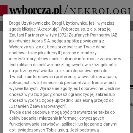
Dbamy o Twoją prywatność
Droga Użytkowniczko, Drogi Użytkowniku, jeśli wyrazisz
Nekrologi
Odeszli
Poradnik pogrzebowy
zgodę klikając "Akceptuję", Wyborcza sp. z o.o. oraz jej
Zaufani Partnerzy, w tym [
872
] Zaufanych Partnerów IAB,
jak również Agora S.A. będąca spółką powiązaną z
Wyborcza sp. z o.o., będą przetwarzać Twoje dane
IMIĘ I NAZWISKO:
osobowe takie jak adresy IP, adresy e-mail czy
identyfikatory plików cookie lub inne informacje zapisane w
Kraków
REGION:
tych plikach do celów marketingowych, w szczególności
na potrzeby wyświetlania reklam dopasowanych do
29.08.2022
DATA EMISJI:
Twoich zainteresowań i preferencji w swoich serwisach,
aplikacjach i w Internecie lub personalizacji treści w nich
wyświetlanych. Wyrażenie zgody jest dobrowolne. Jeśli nie
chcesz wyrazić zgody, chcesz ograniczyć jej zakres lub
Naszej Drogiej Koleżance
chcesz wycofać zgodę uprzednio udzieloną przejdź do
i Prezes Stowarzyszenia "Rodzice-Dzieciom" w M
„Ustawień Zaawansowanych”.
Twoje dane osobowe mogą być przetwarzane także do
Angelice Krzywdzie
celów badania i mierzenia informacji dotyczących
funkcjonowania serwisów i aplikacji lub łączone z danymi
dot. świadczonych Tobie usług. Jeśli podstawą