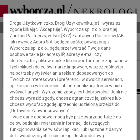
Dbamy o Twoją prywatność
Droga Użytkowniczko, Drogi Użytkowniku, jeśli wyrazisz
Nekrologi
Odeszli
Poradnik pogrzebowy
zgodę klikając "Akceptuję", Wyborcza sp. z o.o. oraz jej
Zaufani Partnerzy, w tym [
872
] Zaufanych Partnerów IAB,
jak również Agora S.A. będąca spółką powiązaną z
Wyborcza sp. z o.o., będą przetwarzać Twoje dane
osobowe takie jak adresy IP, adresy e-mail czy
IMIĘ I NAZWISKO:
identyfikatory plików cookie lub inne informacje zapisane w
Łódź
tych plikach do celów marketingowych, w szczególności
REGION:
na potrzeby wyświetlania reklam dopasowanych do
29.08.2022
DATA EMISJI:
Twoich zainteresowań i preferencji w swoich serwisach,
aplikacjach i w Internecie lub personalizacji treści w nich
wyświetlanych. Wyrażenie zgody jest dobrowolne. Jeśli nie
chcesz wyrazić zgody, chcesz ograniczyć jej zakres lub
Pani
chcesz wycofać zgodę uprzednio udzieloną przejdź do
„Ustawień Zaawansowanych”.
Bożenie Piechockiej
Twoje dane osobowe mogą być przetwarzane także do
celów badania i mierzenia informacji dotyczących
funkcjonowania serwisów i aplikacji lub łączone z danymi
wyrazy głębokiego współczucia
dot. świadczonych Tobie usług. Jeśli podstawą
z powodu śmierci