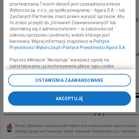
przetwarzania Twoich danych jest uzasadniony interes
Wyborcza sp. z o.o., jej spółki powiązanej – Agora S.A. – lub
Zaufanych Partnerów, masz prawo wyrazić sprzeciw. Aby
Rodzinie i Bliskim p. Andrzeja
to zrobić przejdź do „Ustawień Zaawansowanych” lub
skontaktuj się z administratorem – w zależności od
zakresu sprzeciwu i podmiotu, wobec którego jest
składamy wyrazy głębokiego współczucia
kierowany. Więcej informacji znajdziesz w
Polityce
Prywatności Wyborcza.pl
i
Polityce Prywatności Agora S.A.
Zarząd i Pracownicy Autostrada Eksploatacja S
Poprzez kliknięcie "Akceptuję" wyrażasz zgodę na
zainstalowanie i przechowywanie plików typu cookie
Wyborczej sp. z o. o. jej Zaufanych Partnerów i Agora S.A.
na Twoim urządzeniu końcowym. Możesz też w każdej
USTAWIENIA ZAAWANSOWANE
chwili zmienić swoje preferencje dot. plików cookie,
ponownie wywołując narzędzie do zarządzania Twoimi
preferencjami dot. przetwarzania danych poprzez
AKCEPTUJĘ
Inne kondolencje
odnośnik „Ustawienia prywatności” w stopce serwisu i
przechodząc do sekcji „Ustawienia zaawansowane”.
Zmiana ustawień plików cookie możliwa jest także za
pomocą ustawień przeglądarki.
Wyrazy głębokiego współczucia dla Najbliższych Andrzeja Milera emerytowanego, 
składają Zarząd oraz Pracownicy spółek Autostrada Wielkopolska SA i Autostrada..
My, nasi Zaufani Partnerzy i Agora S.A. możemy