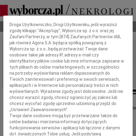
Dbamy o Twoją prywatność
Droga Użytkowniczko, Drogi Użytkowniku, jeśli wyrazisz
Nekrologi
Odeszli
Poradnik pogrzebowy
zgodę klikając "Akceptuję", Wyborcza sp. z o.o. oraz jej
Zaufani Partnerzy, w tym [
874
] Zaufanych Partnerów IAB,
jak również Agora S.A. będąca spółką powiązaną z
Andrzej Miler
Wyborcza sp. z o.o., będą przetwarzać Twoje dane
IMIĘ I NAZWISKO:
osobowe takie jak adresy IP, adresy e-mail czy
identyfikatory plików cookie lub inne informacje zapisane w
Poznań
tych plikach do celów marketingowych, w szczególności
REGION:
na potrzeby wyświetlania reklam dopasowanych do
24.08.2022
DATA EMISJI:
Twoich zainteresowań i preferencji w swoich serwisach,
aplikacjach i w Internecie lub personalizacji treści w nich
wyświetlanych. Wyrażenie zgody jest dobrowolne. Jeśli nie
chcesz wyrazić zgody, chcesz ograniczyć jej zakres lub
chcesz wycofać zgodę uprzednio udzieloną przejdź do
Z głębokim żalem przyjęliśmy wiadomość o śmierci naszego długolet
„Ustawień Zaawansowanych”.
Twoje dane osobowe mogą być przetwarzane także do
Pana
celów badania i mierzenia informacji dotyczących
Andrzeja Milera
funkcjonowania serwisów i aplikacji lub łączone z danymi
dot. świadczonych Tobie usług. Jeśli podstawą