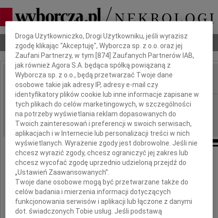
Dbamy o Twoją prywatność
Droga Użytkowniczko, Drogi Użytkowniku, jeśli wyrazisz
Nekrologi
Odeszli
Poradnik pogrzebowy
zgodę klikając "Akceptuję", Wyborcza sp. z o.o. oraz jej
Zaufani Partnerzy, w tym [
874
] Zaufanych Partnerów IAB,
jak również Agora S.A. będąca spółką powiązaną z
Wyborcza sp. z o.o., będą przetwarzać Twoje dane
osobowe takie jak adresy IP, adresy e-mail czy
IMIĘ I NAZWISKO:
identyfikatory plików cookie lub inne informacje zapisane w
Poznań
tych plikach do celów marketingowych, w szczególności
REGION:
na potrzeby wyświetlania reklam dopasowanych do
22.08.2022
DATA EMISJI:
Twoich zainteresowań i preferencji w swoich serwisach,
aplikacjach i w Internecie lub personalizacji treści w nich
wyświetlanych. Wyrażenie zgody jest dobrowolne. Jeśli nie
chcesz wyrazić zgody, chcesz ograniczyć jej zakres lub
chcesz wycofać zgodę uprzednio udzieloną przejdź do
Najserdeczniejsze wyrazy współczucia
„Ustawień Zaawansowanych”.
Twoje dane osobowe mogą być przetwarzane także do
Marcinowi Bosackiemu
celów badania i mierzenia informacji dotyczących
funkcjonowania serwisów i aplikacji lub łączone z danymi
dot. świadczonych Tobie usług. Jeśli podstawą
z powodu śmierci