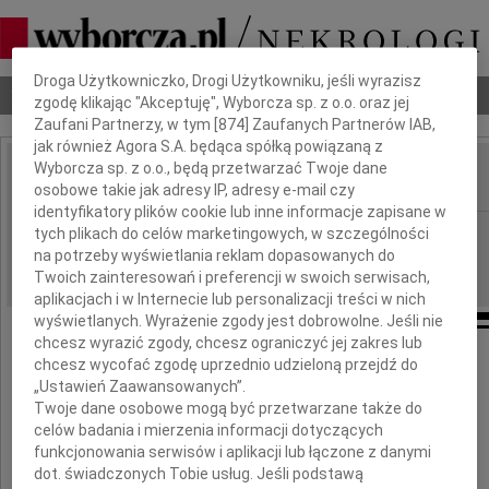
Dbamy o Twoją prywatność
Droga Użytkowniczko, Drogi Użytkowniku, jeśli wyrazisz
Nekrologi
Odeszli
Poradnik pogrzebowy
zgodę klikając "Akceptuję", Wyborcza sp. z o.o. oraz jej
Zaufani Partnerzy, w tym [
874
] Zaufanych Partnerów IAB,
jak również Agora S.A. będąca spółką powiązaną z
Wyborcza sp. z o.o., będą przetwarzać Twoje dane
osobowe takie jak adresy IP, adresy e-mail czy
IMIĘ I NAZWISKO:
identyfikatory plików cookie lub inne informacje zapisane w
Płock
tych plikach do celów marketingowych, w szczególności
REGION:
na potrzeby wyświetlania reklam dopasowanych do
26.08.2022
DATA EMISJI:
Twoich zainteresowań i preferencji w swoich serwisach,
aplikacjach i w Internecie lub personalizacji treści w nich
wyświetlanych. Wyrażenie zgody jest dobrowolne. Jeśli nie
chcesz wyrazić zgody, chcesz ograniczyć jej zakres lub
chcesz wycofać zgodę uprzednio udzieloną przejdź do
„Ustawień Zaawansowanych”.
Droga Kasiu,
Twoje dane osobowe mogą być przetwarzane także do
celów badania i mierzenia informacji dotyczących
funkcjonowania serwisów i aplikacji lub łączone z danymi
dot. świadczonych Tobie usług. Jeśli podstawą