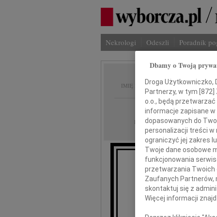
Nekrologi
Odeszli
Poradnik p
Dbamy o Twoją prywa
Agnies
Droga Użytkowniczko, Dr
IMIĘ I NAZWISKO:
Partnerzy, w tym [
872
]
o.o., będą przetwarzać 
Poznań
REGION:
informacje zapisane w
22.08.2022
dopasowanych do Twoich
DATA EMISJI:
personalizacji treści 
ograniczyć jej zakres
Twoje dane osobowe mo
funkcjonowania serwisó
Z wielkim 
przetwarzania Twoich da
Zaufanych Partnerów, 
skontaktuj się z admin
Więcej informacji znaj