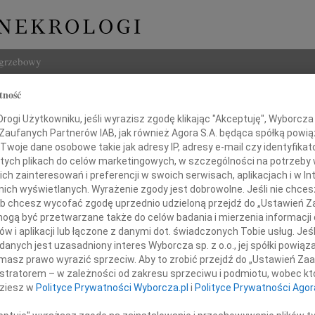
ogrzebowy
tność
Szukaj
zka Paterska-Kubacka
Imię i na
ogi Użytkowniku, jeśli wyrazisz zgodę klikając "Akceptuję", Wyborcza sp
 Zaufanych Partnerów IAB, jak również Agora S.A. będąca spółką powi
Twoje dane osobowe takie jak adresy IP, adresy e-mail czy identyfikato
 tych plikach do celów marketingowych, w szczególności na potrzeby 
 zainteresowań i preferencji w swoich serwisach, aplikacjach i w Int
w nich wyświetlanych. Wyrażenie zgody jest dobrowolne. Jeśli nie chce
INNE NE
 lub chcesz wycofać zgodę uprzednio udzieloną przejdź do „Ustawień
Tadeu
gą być przetwarzane także do celów badania i mierzenia informacji
W dni
w i aplikacji lub łączone z danymi dot. świadczonych Tobie usług. Jeś
Henry
smutkiem żegnamy tragicznie zmarłą
nych jest uzasadniony interes Wyborcza sp. z o.o., jej spółki powiąza
Z głę
w dniu 4 sierpnia 2022 r.
masz prawo wyrazić sprzeciw. Aby to zrobić przejdź do „Ustawień Z
Henry
istratorem – w zależności od zakresu sprzeciwu i podmiotu, wobec któ
Z głę
dr Agnieszkę
dziesz w
Polityce Prywatności Wyborcza.pl
i
Polityce Prywatności Agor
05.0
Adw. 