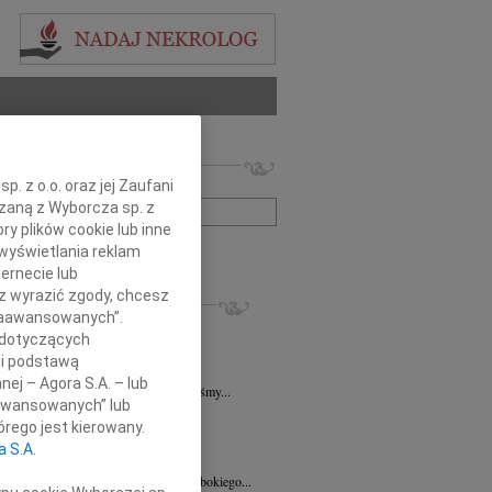
 nekrologów i wspomnień
zwisko lub numer ogłoszenia:
. z o.o. oraz jej Zaufani
ązaną z Wyborcza sp. z
ry plików cookie lub inne
+ szukanie zaawansowane
wyświetlania reklam
ernecie lub
sz wyrazić zgody, chcesz
KROLOGI
 Zaawansowanych”.
sz Kotłowski
06.08.2026
Poznań
 dotyczących
u 3 sierpnia 2026 roku zmarł prof. dr...
li podstawą
k Paplaczyk
06.08.2026
Poznań
nej – Agora S.A. – lub
bokim smutkiem i poruszeniem przyjęliśmy...
aawansowanych” lub
k Paplaczyk
06.08.2026
Poznań
rego jest kierowany.
bokim smutkiem i żalem przyjęliśmy...
a S.A.
8.2026
Poznań
Mariuszowi Paplaczykowi wyrazy głębokiego...