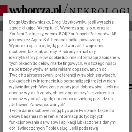
Dbamy o Twoją prywatność
Droga Użytkowniczko, Drogi Użytkowniku, jeśli wyrazisz
Nekrologi
Odeszli
Poradnik pogrzebowy
zgodę klikając "Akceptuję", Wyborcza sp. z o.o. oraz jej
Zaufani Partnerzy, w tym [
874
] Zaufanych Partnerów IAB,
jak również Agora S.A. będąca spółką powiązaną z
Wyborcza sp. z o.o., będą przetwarzać Twoje dane
osobowe takie jak adresy IP, adresy e-mail czy
IMIĘ I NAZWISKO:
identyfikatory plików cookie lub inne informacje zapisane w
Poznań
tych plikach do celów marketingowych, w szczególności
REGION:
na potrzeby wyświetlania reklam dopasowanych do
23.08.2022
DATA EMISJI:
Twoich zainteresowań i preferencji w swoich serwisach,
aplikacjach i w Internecie lub personalizacji treści w nich
wyświetlanych. Wyrażenie zgody jest dobrowolne. Jeśli nie
chcesz wyrazić zgody, chcesz ograniczyć jej zakres lub
chcesz wycofać zgodę uprzednio udzieloną przejdź do
„Ustawień Zaawansowanych”.
Senatorowi
Twoje dane osobowe mogą być przetwarzane także do
Marcinowi Bosackiemu
celów badania i mierzenia informacji dotyczących
funkcjonowania serwisów i aplikacji lub łączone z danymi
dot. świadczonych Tobie usług. Jeśli podstawą