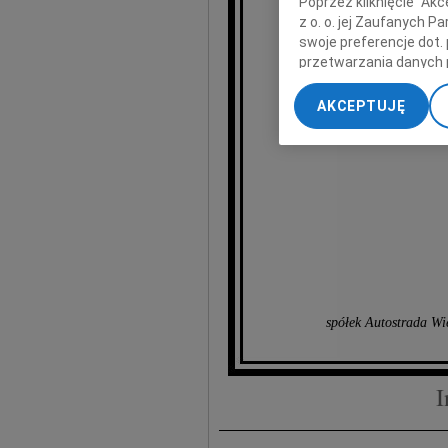
Poprzez kliknięcie "Ak
z o. o. jej Zaufanych 
swoje preferencje dot.
An
przetwarzania danych 
„Ustawienia zaawansow
AKCEPTUJĘ
emerytow
My, nasi Zaufani Part
dokładnych danych geol
Przechowywanie informa
treści, badnie odbiorcó
spółek Autostrada Wi
I