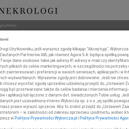
ogrzebowy
Szukaj
tność
j Miler
Imię i na
ogi Użytkowniku, jeśli wyrazisz zgodę klikając "Akceptuję", Wyborcza sp
 Zaufanych Partnerów IAB, jak również Agora S.A. będąca spółką powi
Twoje dane osobowe takie jak adresy IP, adresy e-mail czy identyfikato
 tych plikach do celów marketingowych, w szczególności na potrzeby 
 zainteresowań i preferencji w swoich serwisach, aplikacjach i w Int
INNE NE
w nich wyświetlanych. Wyrażenie zgody jest dobrowolne. Jeśli nie chce
 lub chcesz wycofać zgodę uprzednio udzieloną przejdź do „Ustawień
Tadeu
gą być przetwarzane także do celów badania i mierzenia informacji
Drogi
w i aplikacji lub łączone z danymi dot. świadczonych Tobie usług. Jeś
Tadeu
y głębokiego współczucia dla
nych jest uzasadniony interes Wyborcza sp. z o.o., jej spółki powiąza
W dni
masz prawo wyrazić sprzeciw. Aby to zrobić przejdź do „Ustawień Z
Henry
Najbliższych
istratorem – w zależności od zakresu sprzeciwu i podmiotu, wobec któ
Z głę
dziesz w
Polityce Prywatności Wyborcza.pl
i
Polityce Prywatności Agor
Henry
Z głę