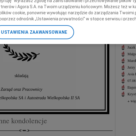
ceptuję" wyrażasz zgodę na zainstalowanie i przechowywanie plików t
05.0
Partnerów i Agora S.A. na Twoim urządzeniu końcowym. Możesz też w ka
Adw. 
 plików cookie, ponownie wywołując narzędzie do zarządzania Twoimi 
drzeja Milera
+ wię
poprzez odnośnik „Ustawienia prywatności” w stopce serwisu i przec
ane”. Zmiana ustawień plików cookie możliwa jest także za pomocą u
NAJNOWS
USTAWIENIA ZAAWANSOWANE
07.0
anego, wieloletniego Pracownika
nerzy i Agora S.A. możemy przetwarzać dane osobowe w następującyc
07.0
okalizacyjnych. Aktywne skanowanie charakterystyki urządzenia do ce
Jacek
cji na urządzeniu lub dostęp do nich. Spersonalizowane reklamy i tre
Małgo
w i ulepszanie usług.
Lista Zaufanych Partnerów
Marek
Jerzy
Asia
składają
07.0
Eugen
Zarząd oraz Pracownicy
Kryst
elkopolska SA i Autostrada Wielkopolska II SA
+ wię
nne kondolencje