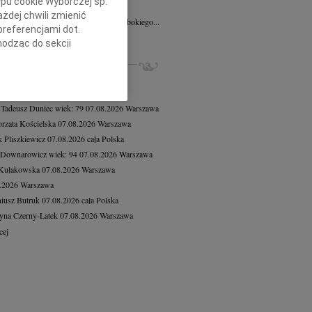
ypu cookie Wyborczej sp.
8.2026
Poznań
żdej chwili zmienić
Mariuszowi Paplaczykowi wyrazy głębokiego...
preferencjami dot.
cej
hodząc do sekcji
stawień przeglądarki.
ZE NEKROLOGI, KONDOLENCJE
8.2026
Warszawa
h celach:
Użycie
8.2026
Warszawa
lów identyfikacji.
 Tadeusz Duniec
wiek: 79
07.08.2026
Warszawa
ści, pomiar reklam i
rzata Kościelska
07.08.2026
Warszawa
 Pliszkiewicz
07.08.2026
cała Polska
 Downarowicz
wiek: 94
07.08.2026
Warszawa
 Kułakowska
07.08.2026
Warszawa
8.2026
Warszawa
iusz Butruk
07.08.2026
cała Polska
yna Czerny-Latek
07.08.2026
Warszawa
cej