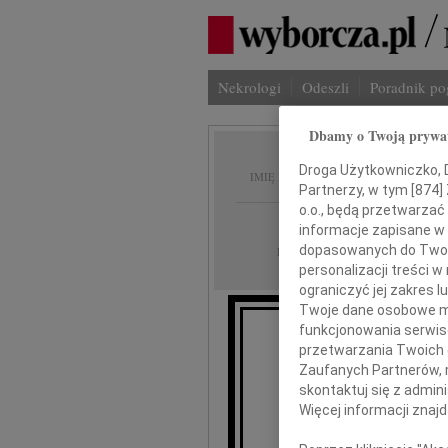
Nekrologi
Odeszli
Poradnik p
Dbamy o Twoją prywa
Andrze
Droga Użytkowniczko, Dr
IMIĘ I NAZWISKO:
Partnerzy, w tym [
874
]
o.o., będą przetwarzać 
Poznań
REGION:
informacje zapisane w
22.08.2022
dopasowanych do Twoich
DATA EMISJI:
personalizacji treści 
ograniczyć jej zakres
Twoje dane osobowe mo
funkcjonowania serwisó
Wyraz
przetwarzania Twoich da
Zaufanych Partnerów, 
skontaktuj się z admin
Więcej informacji znaj