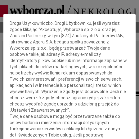
Dbamy o Twoją prywatność
Droga Użytkowniczko, Drogi Użytkowniku, jeśli wyrazisz
Nekrologi
Odeszli
Poradnik pogrzebowy
zgodę klikając "Akceptuję", Wyborcza sp. z o.o. oraz jej
Zaufani Partnerzy, w tym [
874
] Zaufanych Partnerów IAB,
jak również Agora S.A. będąca spółką powiązaną z
Wyborcza sp. z o.o., będą przetwarzać Twoje dane
Wiesław Ksyciński
osobowe takie jak adresy IP, adresy e-mail czy
IMIĘ I NAZWISKO:
identyfikatory plików cookie lub inne informacje zapisane w
tych plikach do celów marketingowych, w szczególności
Płock, cała Polska
REGION:
na potrzeby wyświetlania reklam dopasowanych do
13.08.2022
DATA EMISJI:
Twoich zainteresowań i preferencji w swoich serwisach,
aplikacjach i w Internecie lub personalizacji treści w nich
wyświetlanych. Wyrażenie zgody jest dobrowolne. Jeśli nie
chcesz wyrazić zgody, chcesz ograniczyć jej zakres lub
chcesz wycofać zgodę uprzednio udzieloną przejdź do
„Ustawień Zaawansowanych”.
Z głębokim żalem zawiadamiamy,
że dnia 6 sierpnia 2022 roku
Twoje dane osobowe mogą być przetwarzane także do
w wieku 69 lat zmarł
celów badania i mierzenia informacji dotyczących
funkcjonowania serwisów i aplikacji lub łączone z danymi
dot. świadczonych Tobie usług. Jeśli podstawą