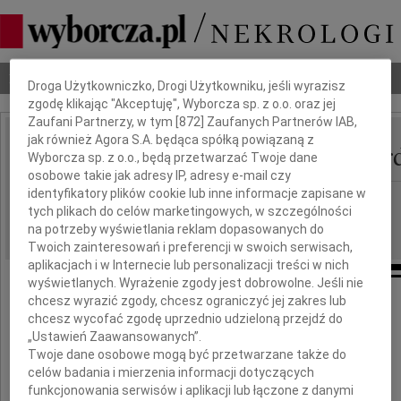
Dbamy o Twoją prywatność
Nekrologi
Odeszli
Poradnik pogrzebowy
Droga Użytkowniczko, Drogi Użytkowniku, jeśli wyrazisz
zgodę klikając "Akceptuję", Wyborcza sp. z o.o. oraz jej
Zaufani Partnerzy, w tym [
872
] Zaufanych Partnerów IAB,
jak również Agora S.A. będąca spółką powiązaną z
Stanisław Wojciech Kor
Wyborcza sp. z o.o., będą przetwarzać Twoje dane
IMIĘ I NAZWISKO:
osobowe takie jak adresy IP, adresy e-mail czy
identyfikatory plików cookie lub inne informacje zapisane w
Warszawa
REGION:
tych plikach do celów marketingowych, w szczególności
27.08.2009
DATA EMISJI:
na potrzeby wyświetlania reklam dopasowanych do
Twoich zainteresowań i preferencji w swoich serwisach,
aplikacjach i w Internecie lub personalizacji treści w nich
wyświetlanych. Wyrażenie zgody jest dobrowolne. Jeśli nie
chcesz wyrazić zgody, chcesz ograniczyć jej zakres lub
chcesz wycofać zgodę uprzednio udzieloną przejdź do
Gdyby miłość mogła uzdrawiać,
„Ustawień Zaawansowanych”.
a łzy wskrzeszać, byłbyś z nami
Twoje dane osobowe mogą być przetwarzane także do
celów badania i mierzenia informacji dotyczących
funkcjonowania serwisów i aplikacji lub łączone z danymi