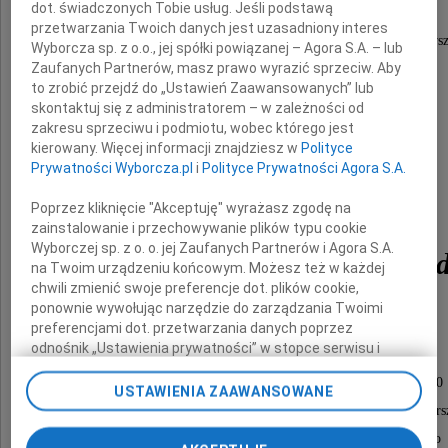
dot. świadczonych Tobie usług. Jeśli podstawą
Z głębokim żalem zawiadamiamy,
przetwarzania Twoich danych jest uzasadniony interes
że w dniu 18 sierpnia 2009 roku odszedł na zaws
Wyborcza sp. z o.o., jej spółki powiązanej – Agora S.A. – lub
Zaufanych Partnerów, masz prawo wyrazić sprzeciw. Aby
nasz kochany Mąż, Ojciec, Dziadek
to zrobić przejdź do „Ustawień Zaawansowanych” lub
skontaktuj się z administratorem – w zależności od
zakresu sprzeciwu i podmiotu, wobec którego jest
kierowany. Więcej informacji znajdziesz w
Polityce
Prywatności Wyborcza.pl
i
Polityce Prywatności Agora S.A.
Poprzez kliknięcie "Akceptuję" wyrażasz zgodę na
zainstalowanie i przechowywanie plików typu cookie
Wyborczej sp. z o. o. jej Zaufanych Partnerów i Agora S.A.
Stanisław Wojciech Kor
na Twoim urządzeniu końcowym. Możesz też w każdej
chwili zmienić swoje preferencje dot. plików cookie,
ponownie wywołując narzędzie do zarządzania Twoimi
preferencjami dot. przetwarzania danych poprzez
odnośnik „Ustawienia prywatności” w stopce serwisu i
Msza św. zostanie odprawiona
przechodząc do sekcji „Ustawienia zaawansowane”.
w dniu 29 sierpnia 2009 roku o godzinie 11.00
Zmiana ustawień plików cookie możliwa jest także za
USTAWIENIA ZAAWANSOWANE
pomocą ustawień przeglądarki.
w kościele św. Michała przy ul. Puławskiej 95 w Wars
Po mszy św. nastąpi odprowadzenie Zmarłego
My, nasi Zaufani Partnerzy i Agora S.A. możemy