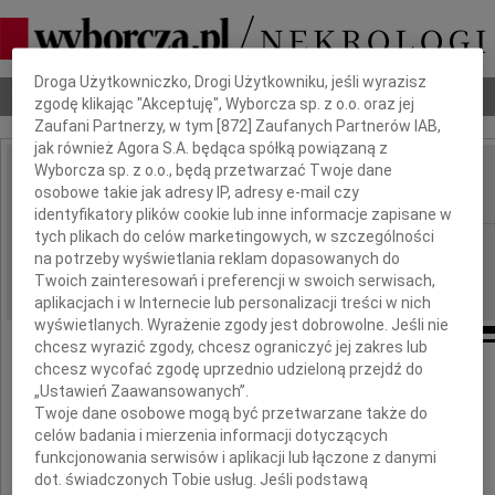
Dbamy o Twoją prywatność
Droga Użytkowniczko, Drogi Użytkowniku, jeśli wyrazisz
Nekrologi
Odeszli
Poradnik pogrzebowy
zgodę klikając "Akceptuję", Wyborcza sp. z o.o. oraz jej
Zaufani Partnerzy, w tym [
872
] Zaufanych Partnerów IAB,
jak również Agora S.A. będąca spółką powiązaną z
Wyborcza sp. z o.o., będą przetwarzać Twoje dane
Tadeusz Staniewski
osobowe takie jak adresy IP, adresy e-mail czy
IMIĘ I NAZWISKO:
identyfikatory plików cookie lub inne informacje zapisane w
tych plikach do celów marketingowych, w szczególności
Radom
REGION:
na potrzeby wyświetlania reklam dopasowanych do
05.08.2022
DATA EMISJI:
Twoich zainteresowań i preferencji w swoich serwisach,
aplikacjach i w Internecie lub personalizacji treści w nich
wyświetlanych. Wyrażenie zgody jest dobrowolne. Jeśli nie
chcesz wyrazić zgody, chcesz ograniczyć jej zakres lub
chcesz wycofać zgodę uprzednio udzieloną przejdź do
„Ustawień Zaawansowanych”.
W dniu 25 lipca 2022 roku w wieku 78 lat
Twoje dane osobowe mogą być przetwarzane także do
po długiej walce z chorobą zmarł
celów badania i mierzenia informacji dotyczących
ukochany Mąż, Tata, Dziadek
funkcjonowania serwisów i aplikacji lub łączone z danymi
dot. świadczonych Tobie usług. Jeśli podstawą