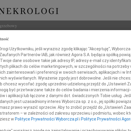
ogrzebowy
tność
Szukaj
ogi Użytkowniku, jeśli wyrazisz zgodę klikając "Akceptuję", Wyborcza sp
Imię i na
 Zaufanych Partnerów IAB, jak również Agora S.A. będąca spółką powi
Twoje dane osobowe takie jak adresy IP, adresy e-mail czy identyfikato
 tych plikach do celów marketingowych, w szczególności na potrzeby 
 zainteresowań i preferencji w swoich serwisach, aplikacjach i w Int
w nich wyświetlanych. Wyrażenie zgody jest dobrowolne. Jeśli nie chce
INNE NE
 lub chcesz wycofać zgodę uprzednio udzieloną przejdź do „Ustawień
Zbign
gą być przetwarzane także do celów badania i mierzenia informacji
Z duż
w i aplikacji lub łączone z danymi dot. świadczonych Tobie usług. Jeś
24.0
nych jest uzasadniony interes Wyborcza sp. z o.o., jej spółki powiąza
arzynie i Zenonowi
Panu 
masz prawo wyrazić sprzeciw. Aby to zrobić przejdź do „Ustawień Z
Karol
istratorem – w zależności od zakresu sprzeciwu i podmiotu, wobec któ
iniakom-Kamyszom
Z głę
dziesz w
Polityce Prywatności Wyborcza.pl
i
Polityce Prywatności Agor
Joann
Z olb
ceptuję" wyrażasz zgodę na zainstalowanie i przechowywanie plików t