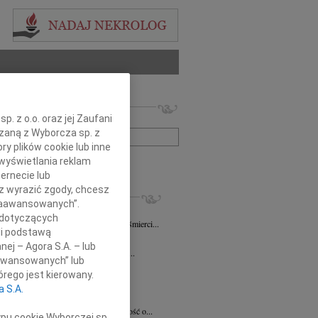
 nekrologów i wspomnień
. z o.o. oraz jej Zaufani
zwisko lub numer ogłoszenia:
ązaną z Wyborcza sp. z
ry plików cookie lub inne
wyświetlania reklam
+ szukanie zaawansowane
ernecie lub
sz wyrazić zgody, chcesz
KROLOGI
 Zaawansowanych”.
iew Święch
07.08.2026
Kraków
 dotyczących
ym smutkiem przyjąłem wiadomość o śmierci...
li podstawą
7.2026
Kraków
nej – Agora S.A. – lub
Jackowi Gryzło Wiceprezesowi Areny...
aawansowanych” lub
ina Witek
20.07.2026
Kraków
rego jest kierowany.
bokim smutkiem i żalem przyjęliśmy...
a S.A.
a Słowińska
20.07.2026
Kraków
rzymim smutkiem przyjęliśmy wiadomość o...
ypu cookie Wyborczej sp.