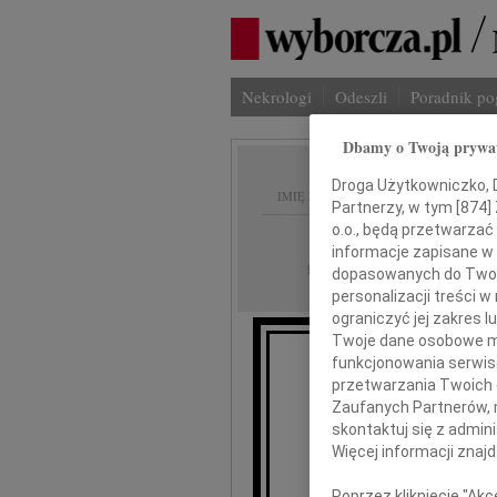
Nekrologi
Odeszli
Poradnik p
Dbamy o Twoją prywa
Droga Użytkowniczko, Dr
IMIĘ I NAZWISKO:
Partnerzy, w tym [
874
]
o.o., będą przetwarzać 
Kraków
REGION:
informacje zapisane w
17.08.2010
DATA EMISJI:
dopasowanych do Twoich
personalizacji treści 
ograniczyć jej zakres
Twoje dane osobowe mo
funkcjonowania serwisó
przetwarzania Twoich da
Kat
Zaufanych Partnerów, 
skontaktuj się z admin
Kos
Więcej informacji znaj
Poprzez kliknięcie "Ak