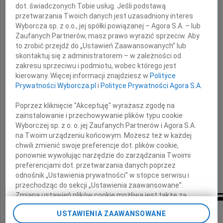
Rektora UMCS
dot. świadczonych Tobie usług. Jeśli podstawą
przetwarzania Twoich danych jest uzasadniony interes
Wyborcza sp. z o.o., jej spółki powiązanej – Agora S.A. – lub
Zaufanych Partnerów, masz prawo wyrazić sprzeciw. Aby
Śp. prof. dr hab.
to zrobić przejdź do „Ustawień Zaawansowanych” lub
skontaktuj się z administratorem – w zależności od
zakresu sprzeciwu i podmiotu, wobec którego jest
Kazimierza Goebla
kierowany. Więcej informacji znajdziesz w
Polityce
Prywatności Wyborcza.pl
i
Polityce Prywatności Agora S.A.
Poprzez kliknięcie "Akceptuję" wyrażasz zgodę na
składają
zainstalowanie i przechowywanie plików typu cookie
Wyborczej sp. z o. o. jej Zaufanych Partnerów i Agora S.A.
Ewa Kwiatkowska
na Twoim urządzeniu końcowym. Możesz też w każdej
Jacek Ginalski
chwili zmienić swoje preferencje dot. plików cookie,
Maciej Grudziński
ponownie wywołując narzędzie do zarządzania Twoimi
preferencjami dot. przetwarzania danych poprzez
z rodzinami
odnośnik „Ustawienia prywatności” w stopce serwisu i
przechodząc do sekcji „Ustawienia zaawansowane”.
Zmiana ustawień plików cookie możliwa jest także za
pomocą ustawień przeglądarki.
Inne kondolencje
USTAWIENIA ZAAWANSOWANE