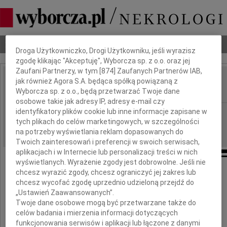
Dbamy o Twoją prywatność
Nekrologi
Odeszli
Poradnik pogrzebowy
Droga Użytkowniczko, Drogi Użytkowniku, jeśli wyrazisz
zgodę klikając "Akceptuję", Wyborcza sp. z o.o. oraz jej
Zaufani Partnerzy, w tym [
874
] Zaufanych Partnerów IAB,
jak również Agora S.A. będąca spółką powiązaną z
Kazimierz Goebel
IMIĘ I NAZWISKO:
Wyborcza sp. z o.o., będą przetwarzać Twoje dane
osobowe takie jak adresy IP, adresy e-mail czy
identyfikatory plików cookie lub inne informacje zapisane w
Lublin
REGION:
tych plikach do celów marketingowych, w szczególności
25.07.2022
DATA EMISJI:
na potrzeby wyświetlania reklam dopasowanych do
Twoich zainteresowań i preferencji w swoich serwisach,
aplikacjach i w Internecie lub personalizacji treści w nich
wyświetlanych. Wyrażenie zgody jest dobrowolne. Jeśli nie
chcesz wyrazić zgody, chcesz ograniczyć jej zakres lub
chcesz wycofać zgodę uprzednio udzieloną przejdź do
Hani i synowi Rafałowi
„Ustawień Zaawansowanych”.
Twoje dane osobowe mogą być przetwarzane także do
celów badania i mierzenia informacji dotyczących
wyrazy głębokiego żalu z powodu śmierci
naszego wspaniałego szefa i przyjaciela
funkcjonowania serwisów i aplikacji lub łączone z danymi