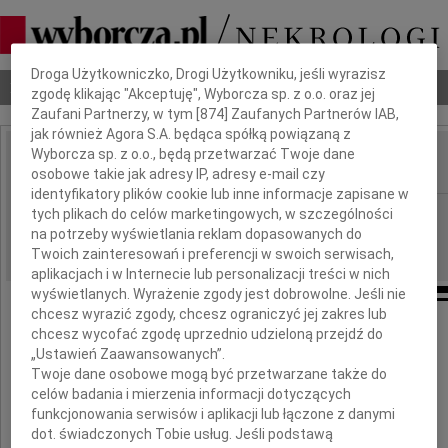
Dbamy o Twoją prywatność
Droga Użytkowniczko, Drogi Użytkowniku, jeśli wyrazisz
Nekrologi
Odeszli
Poradnik pogrzebowy
zgodę klikając "Akceptuję", Wyborcza sp. z o.o. oraz jej
Zaufani Partnerzy, w tym [
874
] Zaufanych Partnerów IAB,
jak również Agora S.A. będąca spółką powiązaną z
Wyborcza sp. z o.o., będą przetwarzać Twoje dane
osobowe takie jak adresy IP, adresy e-mail czy
IMIĘ I NAZWISKO:
identyfikatory plików cookie lub inne informacje zapisane w
Warszawa
tych plikach do celów marketingowych, w szczególności
REGION:
na potrzeby wyświetlania reklam dopasowanych do
27.08.2009
DATA EMISJI:
Twoich zainteresowań i preferencji w swoich serwisach,
aplikacjach i w Internecie lub personalizacji treści w nich
wyświetlanych. Wyrażenie zgody jest dobrowolne. Jeśli nie
chcesz wyrazić zgody, chcesz ograniczyć jej zakres lub
Naszemu Koledze
chcesz wycofać zgodę uprzednio udzieloną przejdź do
„Ustawień Zaawansowanych”.
Twoje dane osobowe mogą być przetwarzane także do
Tadeuszowi Walterowi
celów badania i mierzenia informacji dotyczących
funkcjonowania serwisów i aplikacji lub łączone z danymi
dot. świadczonych Tobie usług. Jeśli podstawą
wyrazy głębokiego współczucia