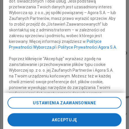
dot. świadczonych Tobie usług. Jeśli podstawą
urodzona w Plancie 29 lutego 1924 roku
przetwarzania Twoich danych jest uzasadniony interes
zmarła w Nowym Jorku w wieku 97 lat
Wyborcza sp. z o.o., jej spółki powiązanej – Agora S.A. – lub
dnia 19 kwietnia 2021 roku
Zaufanych Partnerów, masz prawo wyrazić sprzeciw. Aby
to zrobić przejdź do „Ustawień Zaawansowanych” lub
Uczestniczka Powstania Warszawskiego
skontaktuj się z administratorem – w zależności od
ps. "Maryjka"
zakresu sprzeciwu i podmiotu, wobec którego jest
Odznaczona Krzyżem Walecznych
kierowany. Więcej informacji znajdziesz w
Polityce
Prywatności Wyborcza.pl
i
Polityce Prywatności Agora S.A.
Msza święta żałobna odprawiona zostanie
w piątek, 29 lipca 2022 roku o godzinie 13.00
w kościele ss. Wizytek,
Poprzez kliknięcie "Akceptuję" wyrażasz zgodę na
po czym nastąpi złożenie Prochów
zainstalowanie i przechowywanie plików typu cookie
na Cmentarzu Powązkowskim.
Wyborczej sp. z o. o. jej Zaufanych Partnerów i Agora S.A.
na Twoim urządzeniu końcowym. Możesz też w każdej
chwili zmienić swoje preferencje dot. plików cookie,
O czym zawiadamiają
ponownie wywołując narzędzie do zarządzania Twoimi
preferencjami dot. przetwarzania danych poprzez
córka i syn z rodzinami oraz rodzina w kraju i zagra
odnośnik „Ustawienia prywatności” w stopce serwisu i
USTAWIENIA ZAAWANSOWANE
przechodząc do sekcji „Ustawienia zaawansowane”.
Zmiana ustawień plików cookie możliwa jest także za
Zamiast kwiatów prosimy o składanie datków
pomocą ustawień przeglądarki.
na rzecz Zakładu Ociemniałych w Laskach.
AKCEPTUJĘ
My, nasi Zaufani Partnerzy i Agora S.A. możemy