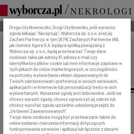
Dbamy o Twoją prywatność
Nekrologi
Odeszli
Poradnik pogrzebowy
Droga Użytkowniczko, Drogi Użytkowniku, jeśli wyrazisz
zgodę klikając "Akceptuję", Wyborcza sp. z o.o. oraz jej
Zaufani Partnerzy, w tym [
874
] Zaufanych Partnerów IAB,
jak również Agora S.A. będąca spółką powiązaną z
Maria Wąsowska
Wyborcza sp. z o.o., będą przetwarzać Twoje dane
IMIĘ I NAZWISKO:
osobowe takie jak adresy IP, adresy e-mail czy
identyfikatory plików cookie lub inne informacje zapisane w
Warszawa, cała Polska
REGION:
tych plikach do celów marketingowych, w szczególności
26.07.2022
DATA EMISJI:
na potrzeby wyświetlania reklam dopasowanych do
Twoich zainteresowań i preferencji w swoich serwisach,
aplikacjach i w Internecie lub personalizacji treści w nich
wyświetlanych. Wyrażenie zgody jest dobrowolne. Jeśli nie
chcesz wyrazić zgody, chcesz ograniczyć jej zakres lub
chcesz wycofać zgodę uprzednio udzieloną przejdź do
Maria Wąsowska
„Ustawień Zaawansowanych”.
Twoje dane osobowe mogą być przetwarzane także do
z domu Grocholska
celów badania i mierzenia informacji dotyczących
funkcjonowania serwisów i aplikacji lub łączone z danymi