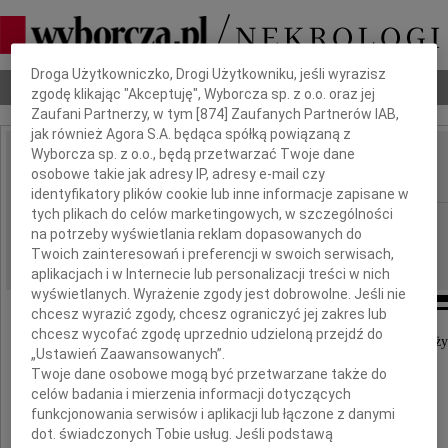
Dbamy o Twoją prywatność
Droga Użytkowniczko, Drogi Użytkowniku, jeśli wyrazisz
Nekrologi
Odeszli
Poradnik pogrzebowy
zgodę klikając "Akceptuję", Wyborcza sp. z o.o. oraz jej
Zaufani Partnerzy, w tym [
874
] Zaufanych Partnerów IAB,
jak również Agora S.A. będąca spółką powiązaną z
Wyborcza sp. z o.o., będą przetwarzać Twoje dane
Zbysław Kusztal
osobowe takie jak adresy IP, adresy e-mail czy
IMIĘ I NAZWISKO:
identyfikatory plików cookie lub inne informacje zapisane w
tych plikach do celów marketingowych, w szczególności
Katowice
REGION:
na potrzeby wyświetlania reklam dopasowanych do
20.07.2022
DATA EMISJI:
Twoich zainteresowań i preferencji w swoich serwisach,
aplikacjach i w Internecie lub personalizacji treści w nich
wyświetlanych. Wyrażenie zgody jest dobrowolne. Jeśli nie
chcesz wyrazić zgody, chcesz ograniczyć jej zakres lub
chcesz wycofać zgodę uprzednio udzieloną przejdź do
Dnia 16 lipca 2022 r. odszedł od nas w 107 roku ży
„Ustawień Zaawansowanych”.
Twoje dane osobowe mogą być przetwarzane także do
celów badania i mierzenia informacji dotyczących
funkcjonowania serwisów i aplikacji lub łączone z danymi
dot. świadczonych Tobie usług. Jeśli podstawą