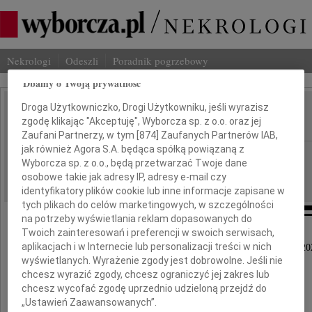
Nekrologi
Odeszli
Poradnik pogrzebowy
Dbamy o Twoją prywatność
Droga Użytkowniczko, Drogi Użytkowniku, jeśli wyrazisz
Adam Jachowicz
zgodę klikając "Akceptuję", Wyborcza sp. z o.o. oraz jej
IMIĘ I NAZWISKO:
Zaufani Partnerzy, w tym [
874
] Zaufanych Partnerów IAB,
jak również Agora S.A. będąca spółką powiązaną z
Warszawa
REGION:
Wyborcza sp. z o.o., będą przetwarzać Twoje dane
18.07.2022
DATA EMISJI:
osobowe takie jak adresy IP, adresy e-mail czy
identyfikatory plików cookie lub inne informacje zapisane w
tych plikach do celów marketingowych, w szczególności
na potrzeby wyświetlania reklam dopasowanych do
Twoich zainteresowań i preferencji w swoich serwisach,
aplikacjach i w Internecie lub personalizacji treści w nich
Pogrążeni w bólu zawiadamiamy, że w dniu 14 lipca 20
wyświetlanych. Wyrażenie zgody jest dobrowolne. Jeśli nie
zmarł w wieku 68 lat
chcesz wyrazić zgody, chcesz ograniczyć jej zakres lub
chcesz wycofać zgodę uprzednio udzieloną przejdź do
„Ustawień Zaawansowanych”.