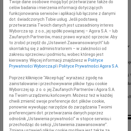
Twoje dane osobowe mogą być przetwarzane także do
celów badania i mierzenia informacji dotyczących
Adam Jachowicz
funkcjonowania serwisów i aplikacji lub łączone z danymi
dot. świadczonych Tobie usług. Jeśli podstawą
przetwarzania Twoich danych jest uzasadniony interes
Wyborcza sp. z o.o., jej spółki powiązanej – Agora S.A. – lub
Adwokat
Zaufanych Partnerów, masz prawo wyrazić sprzeciw. Aby
to zrobić przejdź do „Ustawień Zaawansowanych” lub
Oddany swojej pracy, życzliwy ludziom i zaangażowany w 
skontaktuj się z administratorem – w zależności od
Nasz najukochańszy Mąż, Tata i Dziadziuś.
zakresu sprzeciwu i podmiotu, wobec którego jest
kierowany. Więcej informacji znajdziesz w
Polityce
Pozostaniesz na zawsze w naszych sercach i pamięc
Prywatności Wyborcza.pl
i
Polityce Prywatności Agora S.A.
Żona Ewa, Córka Karolina z Mężem i dziećmi, Heniem i 
Poprzez kliknięcie "Akceptuję" wyrażasz zgodę na
zainstalowanie i przechowywanie plików typu cookie
Syn Mikołaj z Żoną i córką Malaiką oraz Teść Ad
Wyborczej sp. z o. o. jej Zaufanych Partnerów i Agora S.A.
na Twoim urządzeniu końcowym. Możesz też w każdej
"Życia nie mierzy się ilością oddechów, ale ilością c
chwili zmienić swoje preferencje dot. plików cookie,
które zapierają dech w piersiach."
ponownie wywołując narzędzie do zarządzania Twoimi
preferencjami dot. przetwarzania danych poprzez
odnośnik „Ustawienia prywatności” w stopce serwisu i
Kondolencje
przechodząc do sekcji „Ustawienia zaawansowane”.
Zmiana ustawień plików cookie możliwa jest także za