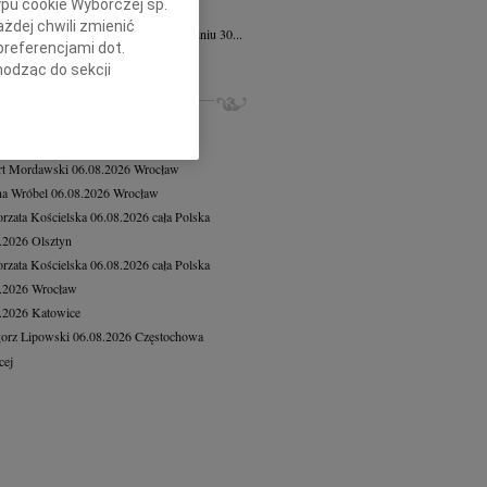
ypu cookie Wyborczej sp.
iew Wojdat
05.08.2026
Warszawa
żdej chwili zmienić
bokim smutkiem zawiadamiamy, że w dniu 30...
preferencjami dot.
cej
hodząc do sekcji
stawień przeglądarki.
ZE NEKROLOGI, KONDOLENCJE
iusz Butruk
05.08.2026
Warszawa
h celach:
Użycie
8.2026
Gdańsk
lów identyfikacji.
rt Mordawski
06.08.2026
Wrocław
ści, pomiar reklam i
a Wróbel
06.08.2026
Wrocław
rzata Kościelska
06.08.2026
cała Polska
8.2026
Olsztyn
rzata Kościelska
06.08.2026
cała Polska
8.2026
Wrocław
8.2026
Katowice
orz Lipowski
06.08.2026
Częstochowa
cej