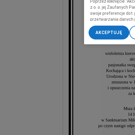
Poprzez kliknięcie "Ak
z o. o. jej Zaufanych 
W
swoje preferencje dot.
przetwarzania danych 
„Ustawienia zaawansow
AKCEPTUJĘ
My, nasi Zaufani Part
dokładnych danych geol
Przechowywanie informa
wieloletnia kier
treści, badnie odbiorcó
akt
pasjonatka swe
Kochająca i koc
Urodzona w Nies
zmuszona w 1
i opuszczenia n
za 
Msza ś
14 l
w Sanktuarium Mił
po czym nastąpi odpr