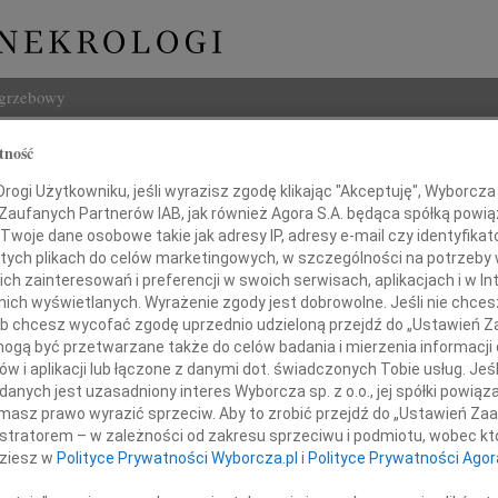
ogrzebowy
Szukaj
tność
 Kondej
Imię i na
ogi Użytkowniku, jeśli wyrazisz zgodę klikając "Akceptuję", Wyborcza sp
 Zaufanych Partnerów IAB, jak również Agora S.A. będąca spółką powi
Twoje dane osobowe takie jak adresy IP, adresy e-mail czy identyfikato
lska
 tych plikach do celów marketingowych, w szczególności na potrzeby 
 zainteresowań i preferencji w swoich serwisach, aplikacjach i w Int
INNE NE
w nich wyświetlanych. Wyrażenie zgody jest dobrowolne. Jeśli nie chce
 lub chcesz wycofać zgodę uprzednio udzieloną przejdź do „Ustawień
Andr
gą być przetwarzane także do celów badania i mierzenia informacji
Dnia 
w i aplikacji lub łączone z danymi dot. świadczonych Tobie usług. Jeś
Felik
nych jest uzasadniony interes Wyborcza sp. z o.o., jej spółki powiąza
ku przeżywszy 99 lat i 8 miesięcy zmarła
3 sie
masz prawo wyrazić sprzeciw. Aby to zrobić przejdź do „Ustawień Z
Ludwi
istratorem – w zależności od zakresu sprzeciwu i podmiotu, wobec któ
3 sie
dziesz w
Polityce Prywatności Wyborcza.pl
i
Polityce Prywatności Agor
Iwona
Z głę