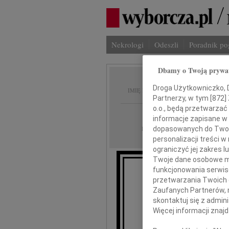
Nekrologi
Odeszli
Poradnik p
Dbamy o Twoją prywa
Wanda
Droga Użytkowniczko, Dr
IMIĘ I NAZWISKO:
Partnerzy, w tym [
872
]
o.o., będą przetwarzać 
Warszawa, cała Po
REGION:
informacje zapisane w
12.07.2022
dopasowanych do Twoich
DATA EMISJI:
personalizacji treści 
ograniczyć jej zakres
Twoje dane osobowe mo
funkcjonowania serwisó
przetwarzania Twoich da
7 lipca 2022 ro
Zaufanych Partnerów, 
skontaktuj się z admin
Więcej informacji znaj