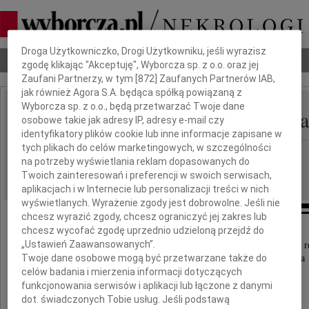
Dbamy o Twoją prywatność
Droga Użytkowniczko, Drogi Użytkowniku, jeśli wyrazisz
Nekrologi
Odeszli
Poradnik pogrzebowy
zgodę klikając "Akceptuję", Wyborcza sp. z o.o. oraz jej
Zaufani Partnerzy, w tym [
872
] Zaufanych Partnerów IAB,
jak również Agora S.A. będąca spółką powiązaną z
Wyborcza sp. z o.o., będą przetwarzać Twoje dane
Maria Biłas-Najmrodzka
osobowe takie jak adresy IP, adresy e-mail czy
IMIĘ I NAZWISKO:
identyfikatory plików cookie lub inne informacje zapisane w
tych plikach do celów marketingowych, w szczególności
Warszawa, cała Polska
REGION:
na potrzeby wyświetlania reklam dopasowanych do
09.07.2022
DATA EMISJI:
Twoich zainteresowań i preferencji w swoich serwisach,
aplikacjach i w Internecie lub personalizacji treści w nich
wyświetlanych. Wyrażenie zgody jest dobrowolne. Jeśli nie
chcesz wyrazić zgody, chcesz ograniczyć jej zakres lub
chcesz wycofać zgodę uprzednio udzieloną przejdź do
„Ustawień Zaawansowanych”.
Z głębokim żalem zawiadamiamy, że 5 lipca 2022 
Twoje dane osobowe mogą być przetwarzane także do
odeszła nasza Kochana Mama, Siostra i Babcia
celów badania i mierzenia informacji dotyczących
funkcjonowania serwisów i aplikacji lub łączone z danymi
dot. świadczonych Tobie usług. Jeśli podstawą