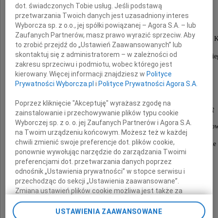
dot. świadczonych Tobie usług. Jeśli podstawą
przetwarzania Twoich danych jest uzasadniony interes
Kaliszanin, syn Bogdana i Alicji.
Wyborcza sp. z o.o., jej spółki powiązanej – Agora S.A. – lub
Zaufanych Partnerów, masz prawo wyrazić sprzeciw. Aby
Był uczniem Gimnazjum i Liceum Adama Asnyka w K
to zrobić przejdź do „Ustawień Zaawansowanych” lub
skontaktuj się z administratorem – w zależności od
i studentem Wydziału Prawa Uniwersytetu Łódzkie
zakresu sprzeciwu i podmiotu, wobec którego jest
Życzliwy ludziom, był przez nich lubiany.
kierowany. Więcej informacji znajdziesz w
Polityce
Prywatności Wyborcza.pl
i
Polityce Prywatności Agora S.A.
Mieszkał ostatnio w Warszawie na Stawkach.
Poprzez kliknięcie "Akceptuję" wyrażasz zgodę na
12 lipca 2022 r. o godzinie 11.00 odbędzie się
zainstalowanie i przechowywanie plików typu cookie
Wyborczej sp. z o. o. jej Zaufanych Partnerów i Agora S.A.
nabożeństwo w kościele p.w. Karola Boromeusza na Po
na Twoim urządzeniu końcowym. Możesz też w każdej
chwili zmienić swoje preferencje dot. plików cookie,
po którym urna z prochami umieszczona zostanie w grobie
ponownie wywołując narzędzie do zarządzania Twoimi
na cmentarzu miejscowym
preferencjami dot. przetwarzania danych poprzez
odnośnik „Ustawienia prywatności” w stopce serwisu i
przechodząc do sekcji „Ustawienia zaawansowane”.
Zmiana ustawień plików cookie możliwa jest także za
Spoczywaj w spokoju.
pomocą ustawień przeglądarki.
USTAWIENIA ZAAWANSOWANE