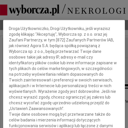
Dbamy o Twoją prywatność
Nekrologi
Odeszli
Poradnik pogrzebowy
Droga Użytkowniczko, Drogi Użytkowniku, jeśli wyrazisz
zgodę klikając "Akceptuję", Wyborcza sp. z o.o. oraz jej
Zaufani Partnerzy, w tym [
872
] Zaufanych Partnerów IAB,
jak również Agora S.A. będąca spółką powiązaną z
Jacek Bladowski
IMIĘ I NAZWISKO:
Wyborcza sp. z o.o., będą przetwarzać Twoje dane
osobowe takie jak adresy IP, adresy e-mail czy
identyfikatory plików cookie lub inne informacje zapisane w
cała Polska
REGION:
tych plikach do celów marketingowych, w szczególności
08.07.2022
DATA EMISJI:
na potrzeby wyświetlania reklam dopasowanych do
Twoich zainteresowań i preferencji w swoich serwisach,
aplikacjach i w Internecie lub personalizacji treści w nich
wyświetlanych. Wyrażenie zgody jest dobrowolne. Jeśli nie
chcesz wyrazić zgody, chcesz ograniczyć jej zakres lub
Po długich cierpieniach zmarł 30 czerwca 2022 roku w 
chcesz wycofać zgodę uprzednio udzieloną przejdź do
„Ustawień Zaawansowanych”.
Twoje dane osobowe mogą być przetwarzane także do
Jacek Bladowski
celów badania i mierzenia informacji dotyczących
funkcjonowania serwisów i aplikacji lub łączone z danymi