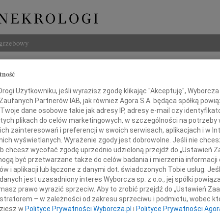
ogrzebowy
Szukaj
tność
Bladowski
Imię i na
ogi Użytkowniku, jeśli wyrazisz zgodę klikając "Akceptuję", Wyborcza sp
 Zaufanych Partnerów IAB, jak również Agora S.A. będąca spółką powi
Twoje dane osobowe takie jak adresy IP, adresy e-mail czy identyfikato
 tych plikach do celów marketingowych, w szczególności na potrzeby 
 zainteresowań i preferencji w swoich serwisach, aplikacjach i w Int
INNE NE
w nich wyświetlanych. Wyrażenie zgody jest dobrowolne. Jeśli nie chce
Andr
 lub chcesz wycofać zgodę uprzednio udzieloną przejdź do „Ustawień
Dnia 
gą być przetwarzane także do celów badania i mierzenia informacji
Felik
w i aplikacji lub łączone z danymi dot. świadczonych Tobie usług. Jeś
iach zmarł 30 czerwca 2022 roku w Warszawie
3 sie
nych jest uzasadniony interes Wyborcza sp. z o.o., jej spółki powiąza
Józef
masz prawo wyrazić sprzeciw. Aby to zrobić przejdź do „Ustawień Z
Z żal
istratorem – w zależności od zakresu sprzeciwu i podmiotu, wobec któ
cek Bladowski
Wiesł
dziesz w
Polityce Prywatności Wyborcza.pl
i
Polityce Prywatności Agor
20 li