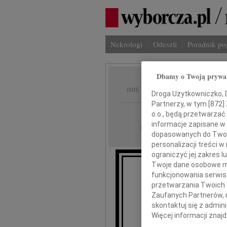
Nekrologi
Odeszli
Poradnik p
Dbamy o Twoją prywa
Jacek 
IMIĘ I NAZWISKO:
Droga Użytkowniczko, Dr
Partnerzy, w tym [
872
]
cała Polska
REGION:
o.o., będą przetwarzać 
informacje zapisane w
08.07.2022
DATA EMISJI:
dopasowanych do Twoich
personalizacji treści 
ograniczyć jej zakres
Twoje dane osobowe mo
funkcjonowania serwisó
Po długich cierpien
przetwarzania Twoich da
Zaufanych Partnerów, 
skontaktuj się z admin
Ja
Więcej informacji znaj