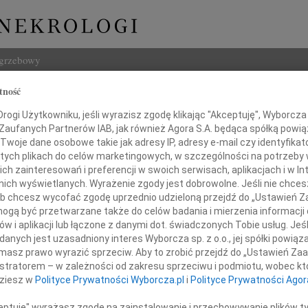
ogrzebowy
tność
Szukaj
 Jadczyk
ogi Użytkowniku, jeśli wyrazisz zgodę klikając "Akceptuję", Wyborcza sp
Imię i na
 Zaufanych Partnerów IAB, jak również Agora S.A. będąca spółką powi
Twoje dane osobowe takie jak adresy IP, adresy e-mail czy identyfikato
 tych plikach do celów marketingowych, w szczególności na potrzeby 
 zainteresowań i preferencji w swoich serwisach, aplikacjach i w Int
w nich wyświetlanych. Wyrażenie zgody jest dobrowolne. Jeśli nie chce
INNE NE
 lub chcesz wycofać zgodę uprzednio udzieloną przejdź do „Ustawień
Wand
gą być przetwarzane także do celów badania i mierzenia informacji
Z głę
w i aplikacji lub łączone z danymi dot. świadczonych Tobie usług. Jeś
Tadeu
nych jest uzasadniony interes Wyborcza sp. z o.o., jej spółki powiąza
 ten, kto pozostaje w sercach ludzi"
Z głę
masz prawo wyrazić sprzeciw. Aby to zrobić przejdź do „Ustawień Z
Adam
istratorem – w zależności od zakresu sprzeciwu i podmiotu, wobec któ
W dni
ielkim żalem zawiadamiamy,
dziesz w
Polityce Prywatności Wyborcza.pl
i
Polityce Prywatności Agor
Jan R
lipca 2022 roku, w wieku 92 lat
W dni
ceptuję" wyrażasz zgodę na zainstalowanie i przechowywanie plików t