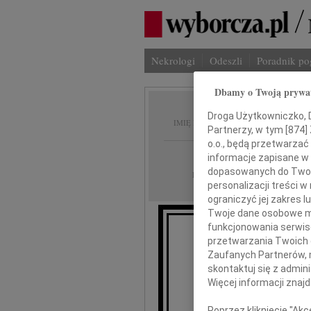
Nekrologi
Odeszli
Poradnik p
Dbamy o Twoją prywa
Michał
Droga Użytkowniczko, Dr
IMIĘ I NAZWISKO:
Partnerzy, w tym [
874
]
o.o., będą przetwarzać 
Łódź
REGION:
informacje zapisane w
dopasowanych do Twoich
06.07.2022
DATA EMISJI:
personalizacji treści 
ograniczyć jej zakres
Twoje dane osobowe mo
funkcjonowania serwisó
przetwarzania Twoich da
"Nie umiera
Zaufanych Partnerów, 
skontaktuj się z admin
Z w
Więcej informacji znaj
że 1 
Poprzez kliknięcie "Ak