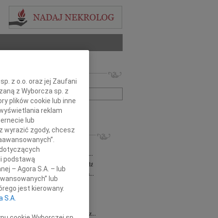
 nekrologów i wspomnień
. z o.o. oraz jej Zaufani
zwisko lub numer ogłoszenia:
ązaną z Wyborcza sp. z
ry plików cookie lub inne
wyświetlania reklam
+ szukanie zaawansowane
ernecie lub
sz wyrazić zgody, chcesz
KROLOGI
 Zaawansowanych”.
a Milan
03.08.2026
Łódź
 dotyczących
bokim żalem zawiadamiamy, że dnia 29...
li podstawą
sz Maciaszek
wiek: 73
29.07.2026
Łódź
nej – Agora S.A. – lub
bokim żalem zawiadamiamy, że 24 lipca...
aawansowanych” lub
 Gawryszczak
21.07.2026
Łódź
rego jest kierowany.
u 15 lipca 2026 roku odszedł nasz...
a S.A.
ek
15.07.2026
Łódź
u 4 lipca2026 roku zmarł w Łodzi Nasz...
ypu cookie Wyborczej sp.