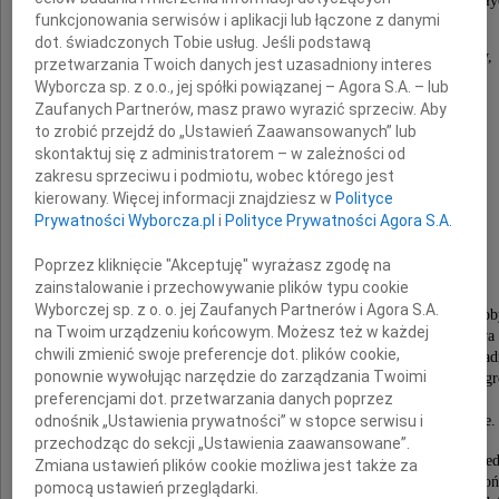
Fiodor Dostojewski, Wspomnienia z domu umarły
funkcjonowania serwisów i aplikacji lub łączone z danymi
dot. świadczonych Tobie usług. Jeśli podstawą
Pogrążeni w głębokim smutku zawiadamiamy,
przetwarzania Twoich danych jest uzasadniony interes
że 1 lipca 2022 roku zmarł
Wyborcza sp. z o.o., jej spółki powiązanej – Agora S.A. – lub
Zaufanych Partnerów, masz prawo wyrazić sprzeciw. Aby
to zrobić przejdź do „Ustawień Zaawansowanych” lub
skontaktuj się z administratorem – w zależności od
zakresu sprzeciwu i podmiotu, wobec którego jest
kierowany. Więcej informacji znajdziesz w
Polityce
Prywatności Wyborcza.pl
i
Polityce Prywatności Agora S.A.
Stanisław Płoskoń
Poprzez kliknięcie "Akceptuję" wyrażasz zgodę na
zainstalowanie i przechowywanie plików typu cookie
urodzony 27 maja 1939 r.
Wyborczej sp. z o. o. jej Zaufanych Partnerów i Agora S.A.
na Kresach Wschodnich w Borysławiu koło Drochob
na Twoim urządzeniu końcowym. Możesz też w każdej
- wieloletni pracownik Ministerstwa Górnictwa
chwili zmienić swoje preferencje dot. plików cookie,
- były właściciel Radia Flash- pierwszego komercyjnego rad
ponownie wywołując narzędzie do zarządzania Twoimi
- twórca Przedsiębiorstwa Robót Górniczych "Progr
preferencjami dot. przetwarzania danych poprzez
i Fundacji Ekologicznej "Czyste Jutro"
- były współwłaściciel i prezes Górnika Zabrze.
odnośnik „Ustawienia prywatności” w stopce serwisu i
przechodząc do sekcji „Ustawienia zaawansowane”.
Stanisław Płoskoń był bardzo wrażliwy na krzywdy i bied
Zmiana ustawień plików cookie możliwa jest także za
Założył Fundację Charytatywną Rodziny Płoskoń
pomocą ustawień przeglądarki.