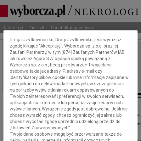
Nekrologi
Odeszli
Poradnik pogrzebowy
Dbamy o Twoją prywatność
Droga Użytkowniczko, Drogi Użytkowniku, jeśli wyrazisz
zgodę klikając "Akceptuję", Wyborcza sp. z o.o. oraz jej
Stanisław Płoskoń
Zaufani Partnerzy, w tym [
874
] Zaufanych Partnerów IAB,
IMIĘ I NAZWISKO:
jak również Agora S.A. będąca spółką powiązaną z
Wyborcza sp. z o.o., będą przetwarzać Twoje dane
Katowice
REGION:
osobowe takie jak adresy IP, adresy e-mail czy
identyfikatory plików cookie lub inne informacje zapisane w
06.07.2022
DATA EMISJI:
tych plikach do celów marketingowych, w szczególności
na potrzeby wyświetlania reklam dopasowanych do
Twoich zainteresowań i preferencji w swoich serwisach,
aplikacjach i w Internecie lub personalizacji treści w nich
wyświetlanych. Wyrażenie zgody jest dobrowolne. Jeśli nie
(...) po śmiechu można poznać ludzi, i jeśli przy pierwszym
chcesz wyrazić zgody, chcesz ograniczyć jej zakres lub
chcesz wycofać zgodę uprzednio udzieloną przejdź do
śmiech kogoś zupełnie nieznajomego spodoba się w
„Ustawień Zaawansowanych”.
śmiało twierdźcie, że to człowiek dobry (...).
Twoje dane osobowe mogą być przetwarzane także do
celów badania i mierzenia informacji dotyczących