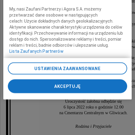
której misją było wspieranie rozwoju dzieci i młodz
z rodzin mniej uprzywilejowanych na Śląsku.
My, nasi Zaufani Partnerzy i Agora S.A. możemy
Za swoją działalność na rzecz innych został uhonoro
przetwarzać dane osobowe w następujących
- Orderem Uśmiechu
celach:
Użycie dokładnych danych geolokalizacyjnych.
- Medalem im. Dr Henryka Jordana przyznawan
Aktywne skanowanie charakterystyki urządzenia do celów
przez Towarzystwo Przyjaciół Dzieci
identyfikacji. Przechowywanie informacji na urządzeniu lub
- Krzyżem Kawalerskim
dostęp do nich. Spersonalizowane reklamy i treści, pomiar
i Krzyżem Oficerskim Orderu Odrodzenia Polsk
reklam i treści, badnie odbiorców i ulepszanie usług.
przyznanym przez Prezydenta RP Aleksandra Kwaśniew
Lista Zaufanych Partnerów
"Czuję potrzebę, żeby zakończyć to moje pisanie
te moje reminiscencje z życia, szczerym i serdecznym ż
USTAWIENIA ZAAWANSOWANE
oby nikomu nigdy nie zabrakło powszedniego chle
Czego życzę i przyjaciołom i wrogom"
Stanisław Płoskoń - z książki swojego autorstwa
AKCEPTUJĘ
"Patrząc, wszystko zostaje w tyle. Życie jak kromka ch
Uroczystość żałobna odbędzie się
6 lipca 2022 roku o godzinie 12.00
na Cmentarzu Centralnym w Gliwicach.
Rodzina i Przyjaciele