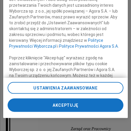
przetwarzania Twoich danych jest uzasadniony interes
Wyborcza sp. z o.o., jej spółki powiązanej – Agora S.A. – lub
Rodzinie i Najbliższym
Zaufanych Partnerów, masz prawo wyrazić sprzeciw. Aby
to zrobić przejdź do „Ustawień Zaawansowanych” lub
skontaktuj się z administratorem – w zależności od
wyrazy głębokiego współczucia
zakresu sprzeciwu i podmiotu, wobec którego jest
i słowa wsparcia
w tych trudnych chwilach po stracie
kierowany. Więcej informacji znajdziesz w
Polityce
Prywatności Wyborcza.pl
i
Polityce Prywatności Agora S.A.
Matki
Poprzez kliknięcie "Akceptuję" wyrażasz zgodę na
zainstalowanie i przechowywanie plików typu cookie
Wyborczej sp. z o. o. jej Zaufanych Partnerów i Agora S.A.
na Twoim urządzeniu końcowym. Możesz też w każdej
chwili zmienić swoje preferencje dot. plików cookie,
ponownie wywołując narzędzie do zarządzania Twoimi
USTAWIENIA ZAAWANSOWANE
preferencjami dot. przetwarzania danych poprzez
odnośnik „Ustawienia prywatności” w stopce serwisu i
przechodząc do sekcji „Ustawienia zaawansowane”.
AKCEPTUJĘ
Zmiana ustawień plików cookie możliwa jest także za
składają
pomocą ustawień przeglądarki.
My, nasi Zaufani Partnerzy i Agora S.A. możemy
Zarząd oraz Pracownicy