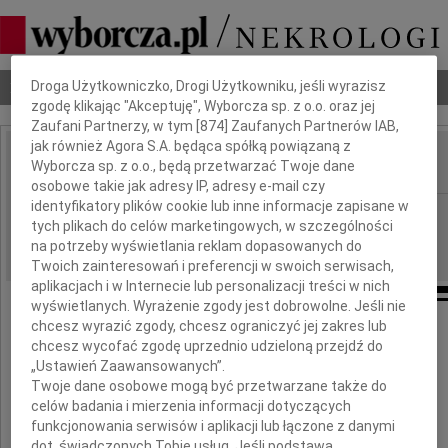
Dbamy o Twoją prywatność
Nekrologi
Odeszli
Poradnik pogrzebowy
Droga Użytkowniczko, Drogi Użytkowniku, jeśli wyrazisz
zgodę klikając "Akceptuję", Wyborcza sp. z o.o. oraz jej
Zaufani Partnerzy, w tym [
874
] Zaufanych Partnerów IAB,
jak również Agora S.A. będąca spółką powiązaną z
Wyborcza sp. z o.o., będą przetwarzać Twoje dane
IMIĘ I NAZWISKO:
osobowe takie jak adresy IP, adresy e-mail czy
identyfikatory plików cookie lub inne informacje zapisane w
Katowice
REGION:
tych plikach do celów marketingowych, w szczególności
24.06.2022
DATA EMISJI:
na potrzeby wyświetlania reklam dopasowanych do
Twoich zainteresowań i preferencji w swoich serwisach,
aplikacjach i w Internecie lub personalizacji treści w nich
wyświetlanych. Wyrażenie zgody jest dobrowolne. Jeśli nie
chcesz wyrazić zgody, chcesz ograniczyć jej zakres lub
chcesz wycofać zgodę uprzednio udzieloną przejdź do
Dla Pana
„Ustawień Zaawansowanych”.
Twoje dane osobowe mogą być przetwarzane także do
Aleksander Szram
celów badania i mierzenia informacji dotyczących
funkcjonowania serwisów i aplikacji lub łączone z danymi
dot. świadczonych Tobie usług. Jeśli podstawą
oraz