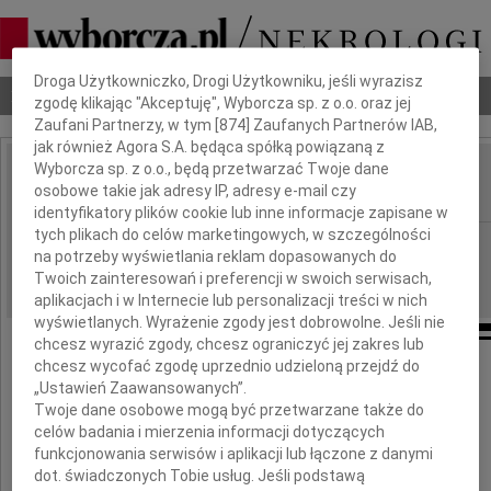
Dbamy o Twoją prywatność
Droga Użytkowniczko, Drogi Użytkowniku, jeśli wyrazisz
Nekrologi
Odeszli
Poradnik pogrzebowy
zgodę klikając "Akceptuję", Wyborcza sp. z o.o. oraz jej
Zaufani Partnerzy, w tym [
874
] Zaufanych Partnerów IAB,
jak również Agora S.A. będąca spółką powiązaną z
Wyborcza sp. z o.o., będą przetwarzać Twoje dane
Sława Masłowska
osobowe takie jak adresy IP, adresy e-mail czy
IMIĘ I NAZWISKO:
identyfikatory plików cookie lub inne informacje zapisane w
tych plikach do celów marketingowych, w szczególności
Wrocław
REGION:
na potrzeby wyświetlania reklam dopasowanych do
24.06.2022
DATA EMISJI:
Twoich zainteresowań i preferencji w swoich serwisach,
aplikacjach i w Internecie lub personalizacji treści w nich
wyświetlanych. Wyrażenie zgody jest dobrowolne. Jeśli nie
chcesz wyrazić zgody, chcesz ograniczyć jej zakres lub
chcesz wycofać zgodę uprzednio udzieloną przejdź do
Żegnamy naszą Przyjaciółkę
„Ustawień Zaawansowanych”.
Twoje dane osobowe mogą być przetwarzane także do
celów badania i mierzenia informacji dotyczących
Sławę Masłowską
funkcjonowania serwisów i aplikacji lub łączone z danymi
dot. świadczonych Tobie usług. Jeśli podstawą