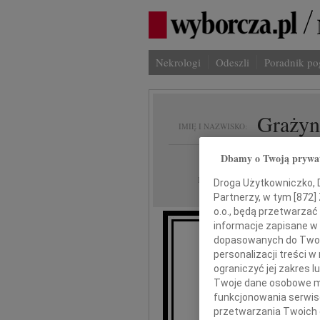
Nekrologi
Odeszli
Poradnik p
Grażyn
IMIĘ I NAZWISKO:
Dbamy o Twoją prywa
Katowice
REGION:
22.06.2022
DATA EMISJI:
Droga Użytkowniczko, Dr
Partnerzy, w tym [
872
]
o.o., będą przetwarzać 
informacje zapisane w
dopasowanych do Twoich
personalizacji treści 
Wyrazy głęb
ograniczyć jej zakres
Twoje dane osobowe mo
funkcjonowania serwisó
przetwarzania Twoich da
Ro