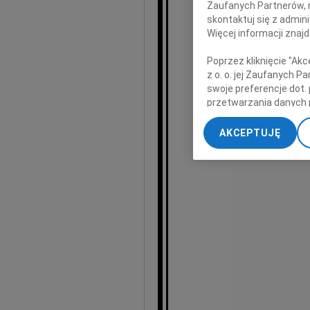
Zaufanych Partnerów, 
skontaktuj się z admin
Więcej informacji znaj
Poprzez kliknięcie "Ak
z o. o. jej Zaufanych 
swoje preferencje dot.
przetwarzania danych 
Gr
„Ustawienia zaawansow
AKCEPTUJĘ
My, nasi Zaufani Part
dokładnych danych geol
Przechowywanie informa
treści, badnie odbiorcó