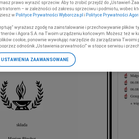
masz prawo wyrazić sprzeciw. Aby to zrobić przejdź do „Ustawień Z
30.0
istratorem – w zależności od zakresu sprzeciwu i podmiotu, wobec któ
Panu 
dziesz w
Polityce Prywatności Wyborcza.pl
i
Polityce Prywatności Agor
+ wię
w tych trudnych chwilach
NAJNOWS
ceptuję" wyrażasz zgodę na zainstalowanie i przechowywanie plików t
po śmierci
Partnerów i Agora S.A. na Twoim urządzeniu końcowym. Możesz też w ka
Eugen
 plików cookie, ponownie wywołując narzędzie do zarządzania Twoimi 
06.0
poprzez odnośnik „Ustawienia prywatności” w stopce serwisu i przec
ażyny Dziedzic
Hube
ane”. Zmiana ustawień plików cookie możliwa jest także za pomocą u
Lucyn
USTAWIENIA ZAAWANSOWANE
Małgo
nerzy i Agora S.A. możemy przetwarzać dane osobowe w następującyc
Prezydent Rudy Śląskiej
06.0
okalizacyjnych. Aktywne skanowanie charakterystyki urządzenia do ce
Małgo
cji na urządzeniu lub dostęp do nich. Spersonalizowane reklamy i tre
06.0
w i ulepszanie usług.
Lista Zaufanych Partnerów
06.0
Grzeg
+ wię
składa
Marian Błachut