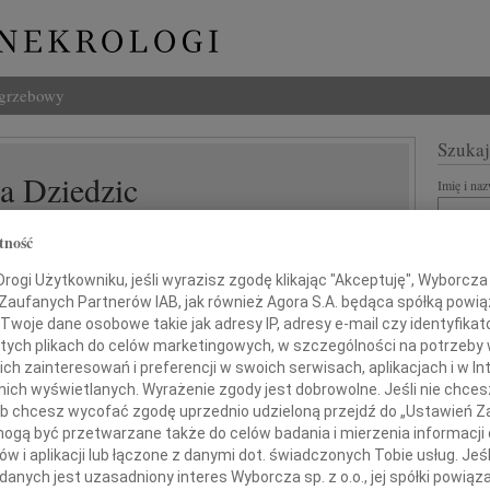
ogrzebowy
Szukaj
a Dziedzic
Imię i na
tność
ogi Użytkowniku, jeśli wyrazisz zgodę klikając "Akceptuję", Wyborcza sp
INNE NE
 Zaufanych Partnerów IAB, jak również Agora S.A. będąca spółką powi
Twoje dane osobowe takie jak adresy IP, adresy e-mail czy identyfikato
06.0
Drogi
 tych plikach do celów marketingowych, w szczególności na potrzeby 
 zainteresowań i preferencji w swoich serwisach, aplikacjach i w Int
Marci
w nich wyświetlanych. Wyrażenie zgody jest dobrowolne. Jeśli nie chce
okiego współczucia, żalu i wsparcia
Z głę
 lub chcesz wycofać zgodę uprzednio udzieloną przejdź do „Ustawień
Tadeu
dla
gą być przetwarzane także do celów badania i mierzenia informacji
Z głę
w i aplikacji lub łączone z danymi dot. świadczonych Tobie usług. Jeś
02.0
nych jest uzasadniony interes Wyborcza sp. z o.o., jej spółki powiąza
dziny oraz Bliskich
Drogi