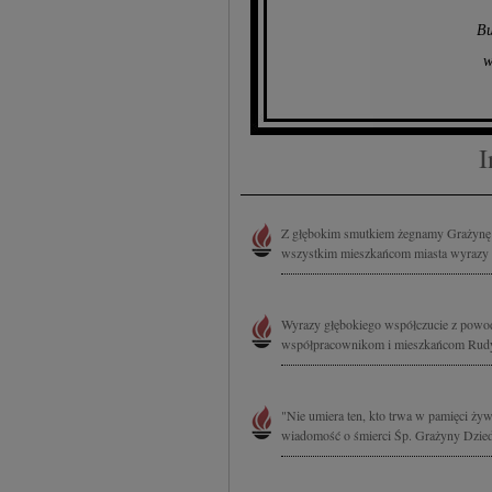
Bu
w
I
Z głębokim smutkiem żegnamy Grażynę Dz
wszystkim mieszkańcom miasta wyrazy gł
Wyrazy głębokiego współczucie z powodu
współpracownikom i mieszkańcom Rudy Ś
"Nie umiera ten, kto trwa w pamięci ż
wiadomość o śmierci Śp. Grażyny Dziedz