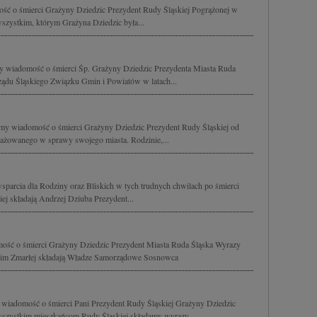
ość o śmierci Grażyny Dziedzic Prezydent Rudy Śląskiej Pogrążonej w
wszystkim, którym Grażyna Dziedzic była...
my wiadomość o śmierci Śp. Grażyny Dziedzic Prezydenta Miasta Ruda
ządu Śląskiego Związku Gmin i Powiatów w latach...
my wiadomość o śmierci Grażyny Dziedzic Prezydent Rudy Śląskiej od
ażowanego w sprawy swojego miasta. Rodzinie,...
sparcia dla Rodziny oraz Bliskich w tych trudnych chwilach po śmierci
ej składają Andrzej Dziuba Prezydent...
ość o śmierci Grażyny Dziedzic Prezydent Miasta Ruda Śląska Wyrazy
skim Zmarłej składają Władze Samorządowe Sosnowca
 wiadomość o śmierci Pani Prezydent Rudy Śląskiej Grażyny Dziedzic
 wszystkim mieszkańcom Rudy Śląskiej składamy wyrazy...