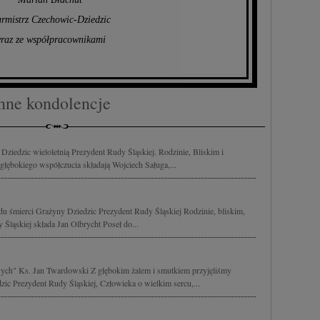
rmistrz Czechowic-Dziedzic
raz ze współpracownikami
nne kondolencje
iedzic wieloletnią Prezydent Rudy Śląskiej. Rodzinie, Bliskim i
ębokiego współczucia składają Wojciech Saługa,...
 śmierci Grażyny Dziedzic Prezydent Rudy Śląskiej Rodzinie, bliskim,
ląskiej składa Jan Olbrycht Poseł do...
ywych" Ks. Jan Twardowski Z głębokim żalem i smutkiem przyjęliśmy
ic Prezydent Rudy Śląskiej, Człowieka o wielkim sercu,...