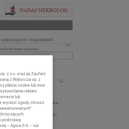
 nekrologów i wspomnień
zwisko lub numer ogłoszenia:
+ szukanie zaawansowane
. z o.o. oraz jej Zaufani
KROLOGI
ązaną z Wyborcza sp. z
ry plików cookie lub inne
8.2026
Katowice
ej Koleżance Sabinie Kacan składamy...
wyświetlania reklam
ernecie lub
n Kurek
24.07.2026
Katowice
sz wyrazić zgody, chcesz
bokim smutkiem przyjęliśmy wiadomość o...
 Zaawansowanych”.
sz Zając
15.07.2026
Katowice
 dotyczących
bokim smutkiem przyjąłem wiadomość o...
li podstawą
7.2026
Katowice
nej – Agora S.A. – lub
 Krystianie z ogromnym smutkiem...