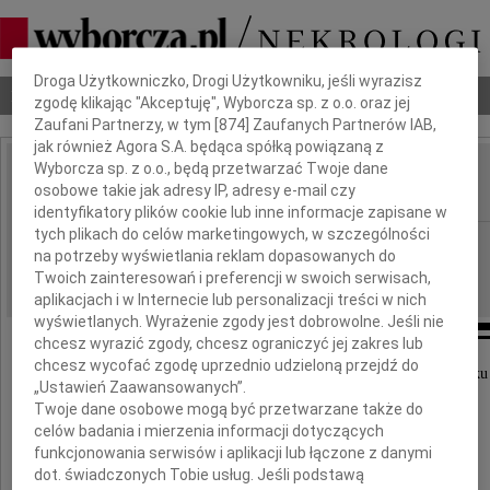
Dbamy o Twoją prywatność
Droga Użytkowniczko, Drogi Użytkowniku, jeśli wyrazisz
Nekrologi
Odeszli
Poradnik pogrzebowy
zgodę klikając "Akceptuję", Wyborcza sp. z o.o. oraz jej
Zaufani Partnerzy, w tym [
874
] Zaufanych Partnerów IAB,
jak również Agora S.A. będąca spółką powiązaną z
Wyborcza sp. z o.o., będą przetwarzać Twoje dane
Longina Szydłowska
osobowe takie jak adresy IP, adresy e-mail czy
IMIĘ I NAZWISKO:
identyfikatory plików cookie lub inne informacje zapisane w
tych plikach do celów marketingowych, w szczególności
Poznań
REGION:
na potrzeby wyświetlania reklam dopasowanych do
22.06.2022
DATA EMISJI:
Twoich zainteresowań i preferencji w swoich serwisach,
aplikacjach i w Internecie lub personalizacji treści w nich
wyświetlanych. Wyrażenie zgody jest dobrowolne. Jeśli nie
chcesz wyrazić zgody, chcesz ograniczyć jej zakres lub
chcesz wycofać zgodę uprzednio udzieloną przejdź do
Z żalem informujemy, że 19 czerwca 2022 roku
„Ustawień Zaawansowanych”.
odeszła w wieku 91 lat
Twoje dane osobowe mogą być przetwarzane także do
nasza Mama, Babcia i Prababcia
celów badania i mierzenia informacji dotyczących
funkcjonowania serwisów i aplikacji lub łączone z danymi
dot. świadczonych Tobie usług. Jeśli podstawą