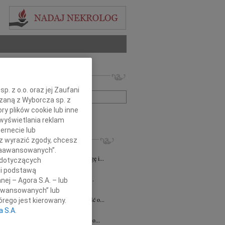
 nekrologów i wspomnień
zwisko lub numer ogłoszenia:
. z o.o. oraz jej Zaufani
ązaną z Wyborcza sp. z
ry plików cookie lub inne
+ szukanie zaawansowane
wyświetlania reklam
ernecie lub
KROLOGI
sz wyrazić zgody, chcesz
8.2026
Katowice
 Zaawansowanych”.
lkim smutkiem żegnamy naszego Kolegę i...
 dotyczących
8.2026
Katowice
li podstawą
ej Koleżance Sabinie Kacan składamy...
nej – Agora S.A. – lub
n Kurek
24.07.2026
Katowice
aawansowanych” lub
bokim smutkiem przyjęliśmy wiadomość o...
rego jest kierowany.
sz Zając
15.07.2026
Katowice
a S.A.
bokim smutkiem przyjąłem wiadomość o...