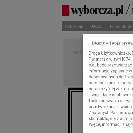
Nekrologi
Odeszli
Poradnik p
Dbamy o Twoją prywa
Henryk
IMIĘ I NAZWISKO:
Droga Użytkowniczko, Dr
Partnerzy, w tym [
874
]
o.o., będą przetwarzać 
Katowice
REGION:
informacje zapisane w
20.06.2022
DATA EMISJI:
dopasowanych do Twoich
personalizacji treści 
ograniczyć jej zakres
Twoje dane osobowe mo
funkcjonowania serwisó
Ze smutkie
przetwarzania Twoich da
Zaufanych Partnerów, 
skontaktuj się z admin
Więcej informacji znaj