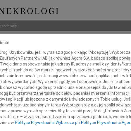
ogrzebowy
Szukaj
tność
 Żabiński
Imię i na
ogi Użytkowniku, jeśli wyrazisz zgodę klikając "Akceptuję", Wyborcza sp
 Zaufanych Partnerów IAB, jak również Agora S.A. będąca spółką powi
Twoje dane osobowe takie jak adresy IP, adresy e-mail czy identyfikato
 tych plikach do celów marketingowych, w szczególności na potrzeby 
 zainteresowań i preferencji w swoich serwisach, aplikacjach i w Int
INNE NE
w nich wyświetlanych. Wyrażenie zgody jest dobrowolne. Jeśli nie chce
07.0
 lub chcesz wycofać zgodę uprzednio udzieloną przejdź do „Ustawień
Z wie
gą być przetwarzane także do celów badania i mierzenia informacji
06.0
w i aplikacji lub łączone z danymi dot. świadczonych Tobie usług. Jeś
m przyjęliśmy wiadomość o śmierci
Drogi
nych jest uzasadniony interes Wyborcza sp. z o.o., jej spółki powiąza
Marci
masz prawo wyrazić sprzeciw. Aby to zrobić przejdź do „Ustawień Z
Z głę
istratorem – w zależności od zakresu sprzeciwu i podmiotu, wobec któ
Tadeu
dziesz w
Polityce Prywatności Wyborcza.pl
i
Polityce Prywatności Agor
Z głę