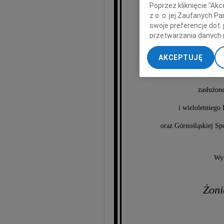
Poprzez kliknięcie "Ak
z o. o. jej Zaufanych 
Henr
swoje preferencje dot.
przetwarzania danych 
„Ustawienia zaawansow
AKCEPTUJĘ
My, nasi Zaufani Part
dokładnych danych geol
Przechowywanie informa
zasłużone
treści, badnie odbiorcó
i wieloletnieg
oraz Górnośląskiej 
Wyr
Żoni