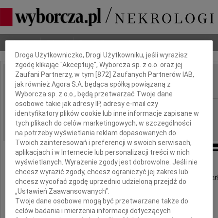
Dbamy o Twoją prywatność
Nekrologi
Odeszli
Poradnik pogrzebowy
Droga Użytkowniczko, Drogi Użytkowniku, jeśli wyrazisz
zgodę klikając "Akceptuję", Wyborcza sp. z o.o. oraz jej
Zaufani Partnerzy, w tym [
872
] Zaufanych Partnerów IAB,
Witold Sierpiński
jak również Agora S.A. będąca spółką powiązaną z
IMIĘ I NAZWISKO:
Wyborcza sp. z o.o., będą przetwarzać Twoje dane
osobowe takie jak adresy IP, adresy e-mail czy
Warszawa
REGION:
identyfikatory plików cookie lub inne informacje zapisane w
28.08.2009
DATA EMISJI:
tych plikach do celów marketingowych, w szczególności
na potrzeby wyświetlania reklam dopasowanych do
Twoich zainteresowań i preferencji w swoich serwisach,
aplikacjach i w Internecie lub personalizacji treści w nich
wyświetlanych. Wyrażenie zgody jest dobrowolne. Jeśli nie
chcesz wyrazić zgody, chcesz ograniczyć jej zakres lub
Dnia 24 sierpnia 2009 roku w wieku 82 lat zmar
chcesz wycofać zgodę uprzednio udzieloną przejdź do
„Ustawień Zaawansowanych”.
Twoje dane osobowe mogą być przetwarzane także do
celów badania i mierzenia informacji dotyczących