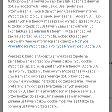
funkcjonowania serwisów i aplikacji lub łączone z danymi
dot. świadczonych Tobie usług. Jeśli podstawą
przetwarzania Twoich danych jest uzasadniony interes
Wyborcza sp. z o.o., jej spółki powiązanej – Agora S.A. – lub
Zaufanych Partnerów, masz prawo wyrazić sprzeciw. Aby
prof. dr hab.
to zrobić przejdź do „Ustawień Zaawansowanych” lub
skontaktuj się z administratorem – w zależności od
zakresu sprzeciwu i podmiotu, wobec którego jest
Witold Sierpiński
kierowany. Więcej informacji znajdziesz w
Polityce
Prywatności Wyborcza.pl
i
Polityce Prywatności Agora S.A.
Poprzez kliknięcie "Akceptuję" wyrażasz zgodę na
zainstalowanie i przechowywanie plików typu cookie
ekonomista przez całe życie zawodowe związany z SGH 
Wyborczej sp. z o. o. jej Zaufanych Partnerów i Agora S.A.
w latach 1969-1971
na Twoim urządzeniu końcowym. Możesz też w każdej
chwili zmienić swoje preferencje dot. plików cookie,
dziekan Wydziału Ekonomiczno-Społecznego,
ponownie wywołując narzędzie do zarządzania Twoimi
prorektor w latach 1978-1981.
preferencjami dot. przetwarzania danych poprzez
odnośnik „Ustawienia prywatności” w stopce serwisu i
Odznaczony m.in.
przechodząc do sekcji „Ustawienia zaawansowane”.
Krzyżem Oficerskim Orderu Odrodzenia Polski.
Zmiana ustawień plików cookie możliwa jest także za
pomocą ustawień przeglądarki.