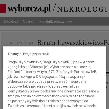
Nekrologi
Odeszli
Poradnik pogrzebowy
Biruta Lewaszkiewicz-P
IMIĘ I NAZWISKO:
Dbamy o Twoją prywatność
Łódź
REGION:
15.06.2022
DATA EMISJI:
Droga Użytkowniczko, Drogi Użytkowniku, jeśli wyrazisz
zgodę klikając "Akceptuję", Wyborcza sp. z o.o. oraz jej
Zaufani Partnerzy, w tym [
872
] Zaufanych Partnerów IAB,
jak również Agora S.A. będąca spółką powiązaną z
Wyborcza sp. z o.o., będą przetwarzać Twoje dane
Z wielkim żalem żegnamy wspaniałą przewodnicz
osobowe takie jak adresy IP, adresy e-mail czy
na naszej drodze naukowej, serdecznego Przyjaciela i Po
identyfikatory plików cookie lub inne informacje zapisane w
tych plikach do celów marketingowych, w szczególności
na potrzeby wyświetlania reklam dopasowanych do
Twoich zainteresowań i preferencji w swoich serwisach,