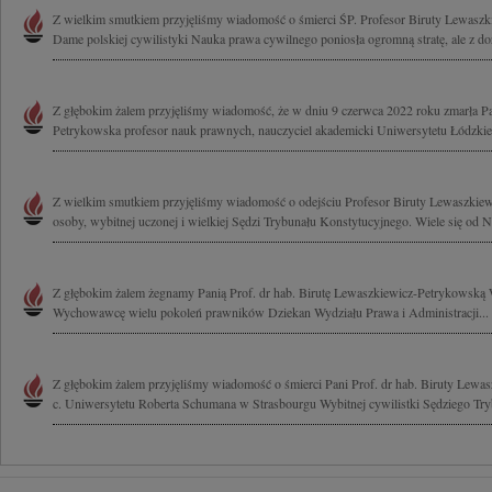
Z wielkim smutkiem przyjęliśmy wiadomość o śmierci ŚP. Profesor Biruty Lewasz
Dame polskiej cywilistyki Nauka prawa cywilnego poniosła ogromną stratę, ale z do
Z głębokim żalem przyjęliśmy wiadomość, że w dniu 9 czerwca 2022 roku zmarła P
Petrykowska profesor nauk prawnych, nauczyciel akademicki Uniwersytetu Łódzkieg
Z wielkim smutkiem przyjęliśmy wiadomość o odejściu Profesor Biruty Lewaszkiew
osoby, wybitnej uczonej i wielkiej Sędzi Trybunału Konstytucyjnego. Wiele się od Ni
Z głębokim żalem żegnamy Panią Prof. dr hab. Birutę Lewaszkiewicz-Petrykowską 
Wychowawcę wielu pokoleń prawników Dziekan Wydziału Prawa i Administracji...
Z głębokim żalem przyjęliśmy wiadomość o śmierci Pani Prof. dr hab. Biruty Lewas
c. Uniwersytetu Roberta Schumana w Strasbourgu Wybitnej cywilistki Sędziego Tryb