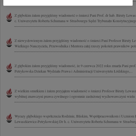
Z głębokim żalem przyjęliśmy wiadomość o śmierci Pani Prof. dr hab. Biruty Lewas
c. Uniwersytetu Roberta Schumana w Strasbourgu Sędzi Trybunału Konstytucyjnego 
Z niewysłowionym żalem przyjęliśmy wiadomość o śmierci Pani Profesor Biruty L
Wielkiego Nauczyciela, Przewodnika i Mentora całej rzeszy pokoleń prawników pols
Z głębokim żalem przyjęliśmy wiadomość, że 9 czerwca 2022 roku zmarła Pani prof.
Petrykowska Dziekan Wydziału Prawa i Administracji Uniwersytetu Łódzkiego,...
Z wielkim smutkiem i żalem przyjąłem wiadomość o śmierci Profesor Biruty Lewas
wybitnej znawczyni prawa cywilnego i ogromnie zasłużonej wychowawczyni wielu p
Wyrazy głębokiego współczucia Rodzinie, Bliskim, Współpracownikom i Uczniom Pa
Lewaszkiewicz-Petrykowskiej Dr h. c. Uniwersytetu Roberta Schumana w Strasburg