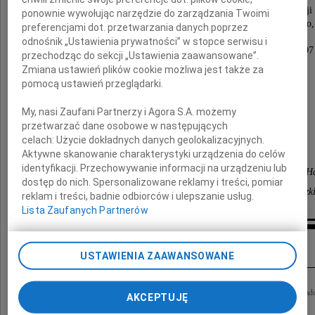
Dwukrotny dziekan Wydziału Prawa i Administracji
ponownie wywołując narzędzie do zarządzania Twoimi
wieloletni kierownik Katedry Prawa Cywilnego,
preferencjami dot. przetwarzania danych poprzez
adwokat w latach 1954 1965
odnośnik „Ustawienia prywatności” w stopce serwisu i
oraz sędzia Trybunału Konstytucyjnego w latach 1997
przechodząc do sekcji „Ustawienia zaawansowane”.
Zmiana ustawień plików cookie możliwa jest także za
Wyrazy głębokiego współczucia kierujemy
pomocą ustawień przeglądarki.
do Córki, Zięcia i Wnucząt
My, nasi Zaufani Partnerzy i Agora S.A. możemy
przetwarzać dane osobowe w następujących
celach:
Użycie dokładnych danych geolokalizacyjnych.
uczniowie
Aktywne skanowanie charakterystyki urządzenia do celów
identyfikacji. Przechowywanie informacji na urządzeniu lub
z Katedr Prawa Cywilnego oraz Prawa Gospodarczego i 
dostęp do nich. Spersonalizowane reklamy i treści, pomiar
Wydziału Prawa i Administracji Uniwersytetu Łódzk
reklam i treści, badnie odbiorców i ulepszanie usług.
Lista Zaufanych Partnerów
Inne kondolencje
USTAWIENIA ZAAWANSOWANE
Z głębokim żalem żegnam Prof. dr hab. Birutę Lewaszkiewicz-Petrykowską wykła
AKCEPTUJĘ
Łódzkiego, olbrzymi autorytet dla wielu pokoleń prawników, wybitną...