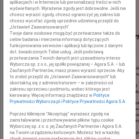
aplikacjach i w Internecie lub personalizacji treści w nich
Prof. dr hab. dr h. c.
wyświetlanych. Wyrażenie zgody jest dobrowolne. Jeśli nie
chcesz wyrazić zgody, chcesz ograniczyć jej zakres lub
Birutę
chcesz wycofać zgodę uprzednio udzieloną przejdź do
„Ustawień Zaawansowanych”.
Twoje dane osobowe mogą być przetwarzane także do
Lewaszkiewicz-Petrykow
celów badania i mierzenia informacji dotyczących
funkcjonowania serwisów i aplikacji lub łączone z danymi
dot. świadczonych Tobie usług. Jeśli podstawą
zmarłą 9 czerwca 2022 roku, w 95 roku życia.
przetwarzania Twoich danych jest uzasadniony interes
Wyborcza sp. z o.o., jej spółki powiązanej – Agora S.A. – lub
Przez ponad 70 lat była związana z Uniwersytetem Ł
Zaufanych Partnerów, masz prawo wyrazić sprzeciw. Aby
i jemu w pełni oddana, niemal do ostatnich dni czynna 
to zrobić przejdź do „Ustawień Zaawansowanych” lub
zainteresowana sprawami Uczelni i Kraju,
skontaktuj się z administratorem – w zależności od
zaangażowana w przemiany ustrojowe w latach 1980 
zakresu sprzeciwu i podmiotu, wobec którego jest
zawsze żyjąca losami swoich uczniów i wychowank
kierowany. Więcej informacji znajdziesz w
Polityce
Prywatności Wyborcza.pl
i
Polityce Prywatności Agora S.A.
Nestorka polskich cywilistów, wybitna intelektualis
autorka fundamentalnych prac naukowych z dziedziny praw
Poprzez kliknięcie "Akceptuję" wyrażasz zgodę na
promotorka i recenzentka wielu rozpraw doktorski
zainstalowanie i przechowywanie plików typu cookie
recenzentka w przewodach habilitacyjnych i profesors
Wyborczej sp. z o. o. jej Zaufanych Partnerów i Agora S.A.
wychowawczyni wielu pokoleń prawników,
na Twoim urządzeniu końcowym. Możesz też w każdej
wymagająca a jednocześnie niezwykle rzetelna i uczciwa w p
chwili zmienić swoje preferencje dot. plików cookie,