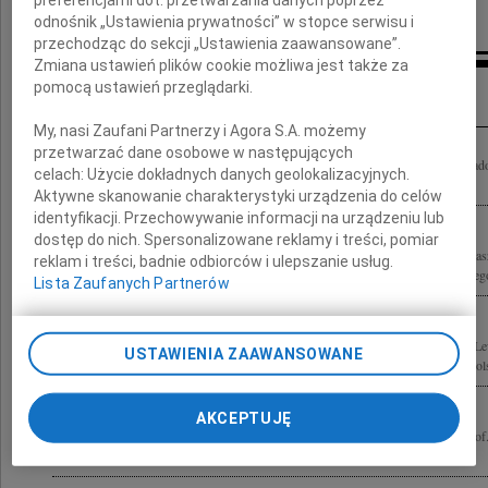
Konsul honorowy Francji w Łodzi
odnośnik „Ustawienia prywatności” w stopce serwisu i
przechodząc do sekcji „Ustawienia zaawansowane”.
Zmiana ustawień plików cookie możliwa jest także za
Inne kondolencje
pomocą ustawień przeglądarki.
My, nasi Zaufani Partnerzy i Agora S.A. możemy
przetwarzać dane osobowe w następujących
Z głębokim żalem żegnam Prof. dr hab. Birutę Lewaszkiewicz-Petrykowską wykła
celach:
Użycie dokładnych danych geolokalizacyjnych.
Łódzkiego, olbrzymi autorytet dla wielu pokoleń prawników, wybitną...
Aktywne skanowanie charakterystyki urządzenia do celów
identyfikacji. Przechowywanie informacji na urządzeniu lub
dostęp do nich. Spersonalizowane reklamy i treści, pomiar
Z głębokim żalem przyjęliśmy wiadomość o śmierci Pani Prof. dr hab. Biruty Lewas
reklam i treści, badnie odbiorców i ulepszanie usług.
c. Uniwersytetu Roberta Schumana w Strasbourgu Sędzi Trybunału Konstytucyjnego 
Lista Zaufanych Partnerów
Z niewysłowionym żalem przyjęliśmy wiadomość o śmierci Pani Profesor Biruty L
USTAWIENIA ZAAWANSOWANE
Wielkiego Nauczyciela, Przewodnika i Mentora całej rzeszy pokoleń prawników pols
AKCEPTUJĘ
Z głębokim żalem przyjęliśmy wiadomość, że 9 czerwca 2022 roku zmarła Pani prof.
Petrykowska Dziekan Wydziału Prawa i Administracji Uniwersytetu Łódzkiego,...