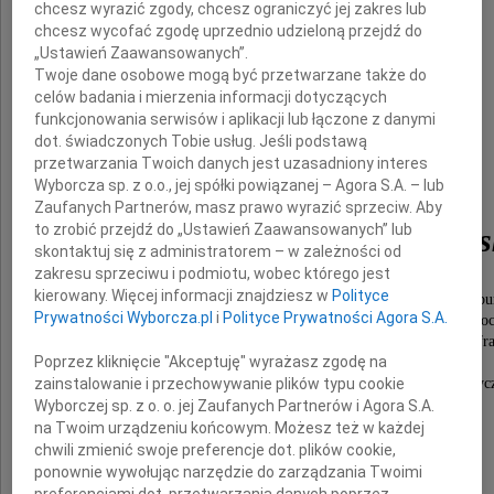
chcesz wyrazić zgody, chcesz ograniczyć jej zakres lub
chcesz wycofać zgodę uprzednio udzieloną przejdź do
„Ustawień Zaawansowanych”.
Twoje dane osobowe mogą być przetwarzane także do
celów badania i mierzenia informacji dotyczących
Pani
funkcjonowania serwisów i aplikacji lub łączone z danymi
Prof. dr hab.
dot. świadczonych Tobie usług. Jeśli podstawą
przetwarzania Twoich danych jest uzasadniony interes
Biruty
Wyborcza sp. z o.o., jej spółki powiązanej – Agora S.A. – lub
Zaufanych Partnerów, masz prawo wyrazić sprzeciw. Aby
to zrobić przejdź do „Ustawień Zaawansowanych” lub
Lewaszkiewicz-Petrykows
skontaktuj się z administratorem – w zależności od
zakresu sprzeciwu i podmiotu, wobec którego jest
kierowany. Więcej informacji znajdziesz w
Polityce
Dr h. c. Uniwersytetu Roberta Schumana w Strasbu
Prywatności Wyborcza.pl
i
Polityce Prywatności Agora S.A.
Sędziego Trybunału Konstytucyjnego RP w stanie spo
wybitnej polskiej uczonej, wielkiego przyjaciela nauki fra
Poprzez kliknięcie "Akceptuję" wyrażasz zgodę na
wychowawcy wielu pokoleń.
zainstalowanie i przechowywanie plików typu cookie
Człowieka niezwykłej odwagi, wiedzy, rzetelności i życ
Wyborczej sp. z o. o. jej Zaufanych Partnerów i Agora S.A.
składa
na Twoim urządzeniu końcowym. Możesz też w każdej
chwili zmienić swoje preferencje dot. plików cookie,
ponownie wywołując narzędzie do zarządzania Twoimi
Alicja Bień
preferencjami dot. przetwarzania danych poprzez