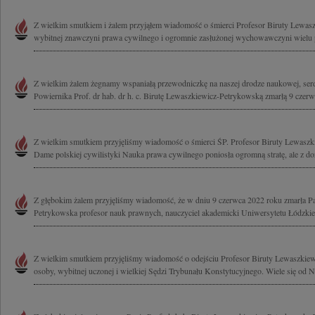
Z wielkim smutkiem i żalem przyjąłem wiadomość o śmierci Profesor Biruty Lewas
wybitnej znawczyni prawa cywilnego i ogromnie zasłużonej wychowawczyni wielu p
Z wielkim żalem żegnamy wspaniałą przewodniczkę na naszej drodze naukowej, serd
Powiernika Prof. dr hab. dr h. c. Birutę Lewaszkiewicz-Petrykowską zmarłą 9 czerw
Z wielkim smutkiem przyjęliśmy wiadomość o śmierci ŚP. Profesor Biruty Lewasz
Dame polskiej cywilistyki Nauka prawa cywilnego poniosła ogromną stratę, ale z do
Z głębokim żalem przyjęliśmy wiadomość, że w dniu 9 czerwca 2022 roku zmarła P
Petrykowska profesor nauk prawnych, nauczyciel akademicki Uniwersytetu Łódzkieg
Z wielkim smutkiem przyjęliśmy wiadomość o odejściu Profesor Biruty Lewaszkiew
osoby, wybitnej uczonej i wielkiej Sędzi Trybunału Konstytucyjnego. Wiele się od Ni