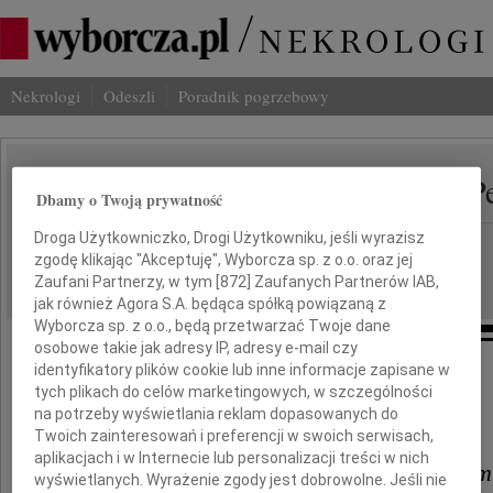
Nekrologi
Odeszli
Poradnik pogrzebowy
Biruta Lewaszkiewicz-P
IMIĘ I NAZWISKO:
Dbamy o Twoją prywatność
Droga Użytkowniczko, Drogi Użytkowniku, jeśli wyrazisz
Łódź
REGION:
zgodę klikając "Akceptuję", Wyborcza sp. z o.o. oraz jej
15.06.2022
DATA EMISJI:
Zaufani Partnerzy, w tym [
872
] Zaufanych Partnerów IAB,
jak również Agora S.A. będąca spółką powiązaną z
Wyborcza sp. z o.o., będą przetwarzać Twoje dane
osobowe takie jak adresy IP, adresy e-mail czy
identyfikatory plików cookie lub inne informacje zapisane w
Wyrazy głębokiego współczucia
tych plikach do celów marketingowych, w szczególności
na potrzeby wyświetlania reklam dopasowanych do
Rodzinie, Bliskim,
Twoich zainteresowań i preferencji w swoich serwisach,
aplikacjach i w Internecie lub personalizacji treści w nich
Współpracownikom i Uczniom
wyświetlanych. Wyrażenie zgody jest dobrowolne. Jeśli nie