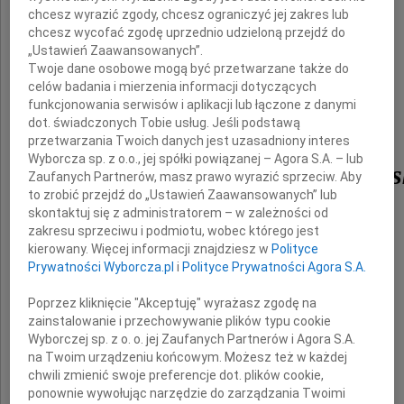
chcesz wyrazić zgody, chcesz ograniczyć jej zakres lub
chcesz wycofać zgodę uprzednio udzieloną przejdź do
„Ustawień Zaawansowanych”.
Profesor
Twoje dane osobowe mogą być przetwarzane także do
celów badania i mierzenia informacji dotyczących
funkcjonowania serwisów i aplikacji lub łączone z danymi
dot. świadczonych Tobie usług. Jeśli podstawą
Biruty
przetwarzania Twoich danych jest uzasadniony interes
Wyborcza sp. z o.o., jej spółki powiązanej – Agora S.A. – lub
Lewaszkiewicz-Petrykows
Zaufanych Partnerów, masz prawo wyrazić sprzeciw. Aby
to zrobić przejdź do „Ustawień Zaawansowanych” lub
skontaktuj się z administratorem – w zależności od
zakresu sprzeciwu i podmiotu, wobec którego jest
Wspaniałej osoby, wybitnej uczonej
kierowany. Więcej informacji znajdziesz w
Polityce
i wielkiej Sędzi Trybunału Konstytucyjnego.
Prywatności Wyborcza.pl
i
Polityce Prywatności Agora S.A.
Wiele się od Niej nauczyliśmy.
Poprzez kliknięcie "Akceptuję" wyrażasz zgodę na
zainstalowanie i przechowywanie plików typu cookie
Wyborczej sp. z o. o. jej Zaufanych Partnerów i Agora S.A.
Najbliższym
na Twoim urządzeniu końcowym. Możesz też w każdej
chwili zmienić swoje preferencje dot. plików cookie,
ponownie wywołując narzędzie do zarządzania Twoimi
przekazujemy serdeczne wyrazy współczucia