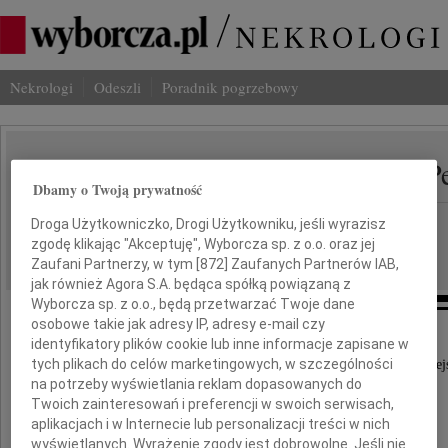
Nekrologi
Odeszli
Poradnik pogrzebowy
Biruta Lewaszkiewicz-P
IMIĘ I NAZWISKO:
Dbamy o Twoją prywatność
Łódź
Droga Użytkowniczko, Drogi Użytkowniku, jeśli wyrazisz
REGION:
zgodę klikając "Akceptuję", Wyborcza sp. z o.o. oraz jej
13.06.2022
DATA EMISJI:
Zaufani Partnerzy, w tym [
872
] Zaufanych Partnerów IAB,
jak również Agora S.A. będąca spółką powiązaną z
Wyborcza sp. z o.o., będą przetwarzać Twoje dane
osobowe takie jak adresy IP, adresy e-mail czy
identyfikatory plików cookie lub inne informacje zapisane w
tych plikach do celów marketingowych, w szczególności
Z wielkim smutkiem przyjęliśmy wiadomość o odej
na potrzeby wyświetlania reklam dopasowanych do
Twoich zainteresowań i preferencji w swoich serwisach,
aplikacjach i w Internecie lub personalizacji treści w nich
wyświetlanych. Wyrażenie zgody jest dobrowolne. Jeśli nie