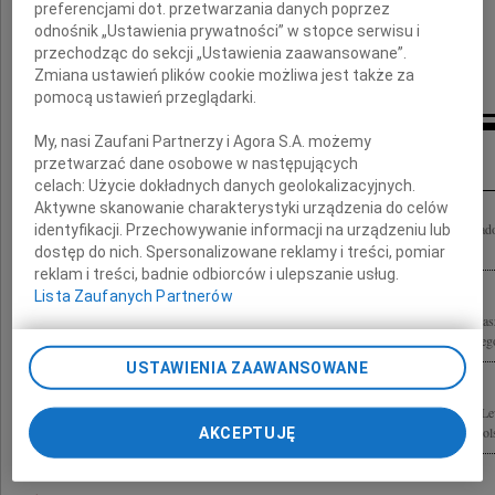
preferencjami dot. przetwarzania danych poprzez
odnośnik „Ustawienia prywatności” w stopce serwisu i
przechodząc do sekcji „Ustawienia zaawansowane”.
Dorota i Marek Safjan
Zmiana ustawień plików cookie możliwa jest także za
pomocą ustawień przeglądarki.
My, nasi Zaufani Partnerzy i Agora S.A. możemy
Inne kondolencje
przetwarzać dane osobowe w następujących
celach:
Użycie dokładnych danych geolokalizacyjnych.
Aktywne skanowanie charakterystyki urządzenia do celów
Z głębokim żalem żegnam Prof. dr hab. Birutę Lewaszkiewicz-Petrykowską wykła
identyfikacji. Przechowywanie informacji na urządzeniu lub
Łódzkiego, olbrzymi autorytet dla wielu pokoleń prawników, wybitną...
dostęp do nich. Spersonalizowane reklamy i treści, pomiar
reklam i treści, badnie odbiorców i ulepszanie usług.
Lista Zaufanych Partnerów
Z głębokim żalem przyjęliśmy wiadomość o śmierci Pani Prof. dr hab. Biruty Lewas
c. Uniwersytetu Roberta Schumana w Strasbourgu Sędzi Trybunału Konstytucyjnego 
USTAWIENIA ZAAWANSOWANE
Z niewysłowionym żalem przyjęliśmy wiadomość o śmierci Pani Profesor Biruty L
Wielkiego Nauczyciela, Przewodnika i Mentora całej rzeszy pokoleń prawników pols
AKCEPTUJĘ