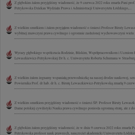
Z głębokim żalem przyjęliśmy wiadomość, że 9 czerwca 2022 roku zmarła Pani prof.
Petrykowska Dziekan Wydziału Prawa i Administracji Uniwersytetu Łódzkiego,...
Z wielkim smutkiem i żalem przyjąłem wiadomość o śmierci Profesor Biruty Lewas
wybitnej znawczyni prawa cywilnego i ogromnie zasłużonej wychowawczyni wielu p
Wyrazy głębokiego współczucia Rodzinie, Bliskim, Współpracownikom i Uczniom Pa
Lewaszkiewicz-Petrykowskiej Dr h. c. Uniwersytetu Roberta Schumana w Strasburg
Z wielkim żalem żegnamy wspaniałą przewodniczkę na naszej drodze naukowej, serd
Powiernika Prof. dr hab. dr h. c. Birutę Lewaszkiewicz-Petrykowską zmarłą 9 czerw
Z wielkim smutkiem przyjęliśmy wiadomość o śmierci ŚP. Profesor Biruty Lewasz
Dame polskiej cywilistyki Nauka prawa cywilnego poniosła ogromną stratę, ale z do
Z głębokim żalem przyjęliśmy wiadomość, że w dniu 9 czerwca 2022 roku zmarła P
Petrykowska profesor nauk prawnych, nauczyciel akademicki Uniwersytetu Łódzkieg