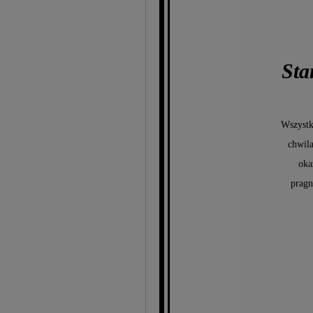
Sta
Wszystk
chwila
oka
pragn