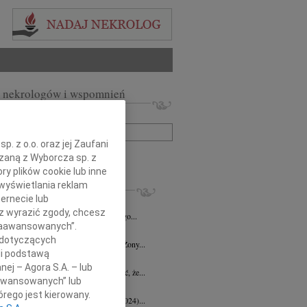
 nekrologów i wspomnień
zwisko lub numer ogłoszenia:
. z o.o. oraz jej Zaufani
+ szukanie zaawansowane
ązaną z Wyborcza sp. z
ry plików cookie lub inne
KROLOGI
wyświetlania reklam
ernecie lub
d Halka
wiek: 89
21.07.2026
Gdańsk
sz wyrazić zgody, chcesz
lkim żalem i smutkiem żegnamy naszego...
 Zaawansowanych”.
ga Czajka
16.07.2026
Gdańsk
 dotyczących
Andrzejowi Czajce z powodu śmierci Żony...
li podstawą
 Borowski
10.07.2026
Gdańsk
nej – Agora S.A. – lub
lkim smutkiem przyjęłyśmy wiadomość, że...
aawansowanych” lub
 Augustynowicz
03.07.2026
Gdańsk
rego jest kierowany.
 Augustynowicz z domu Hinz (1979-2024)...