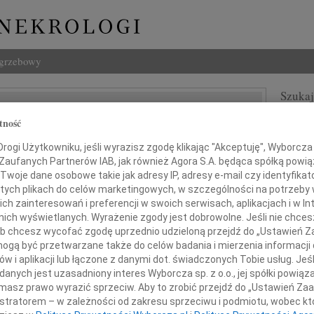
ogrzebowy
Szukaj
ław Wrycza
Imię i na
tność
ogi Użytkowniku, jeśli wyrazisz zgodę klikając "Akceptuję", Wyborcza sp
 Zaufanych Partnerów IAB, jak również Agora S.A. będąca spółką powi
Twoje dane osobowe takie jak adresy IP, adresy e-mail czy identyfikato
INNE NE
 tych plikach do celów marketingowych, w szczególności na potrzeby 
 zainteresowań i preferencji w swoich serwisach, aplikacjach i w Int
Witol
w nich wyświetlanych. Wyrażenie zgody jest dobrowolne. Jeśli nie chce
Z wie
 lub chcesz wycofać zgodę uprzednio udzieloną przejdź do „Ustawień
Jadwi
gą być przetwarzane także do celów badania i mierzenia informacji
Panu 
Podziękowanie
w i aplikacji lub łączone z danymi dot. świadczonych Tobie usług. Jeś
Adam
nych jest uzasadniony interes Wyborcza sp. z o.o., jej spółki powiąza
Z wie
masz prawo wyrazić sprzeciw. Aby to zrobić przejdź do „Ustawień Z
Alina
istratorem – w zależności od zakresu sprzeciwu i podmiotu, wobec któ
dam serdeczne podziękowania
Alina