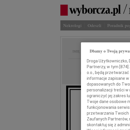
Nekrologi
Odeszli
Poradnik p
Stanis
Dbamy o Twoją prywa
IMIĘ I NAZWISKO:
Droga Użytkowniczko, Dr
Gdańsk
REGION:
Partnerzy, w tym [
874
]
10.06.2022
o.o., będą przetwarzać 
DATA EMISJI:
informacje zapisane w
dopasowanych do Twoich
personalizacji treści 
ograniczyć jej zakres
Twoje dane osobowe mo
funkcjonowania serwisó
przetwarzania Twoich da
Zaufanych Partnerów, 
skontaktuj się z admin
Skła