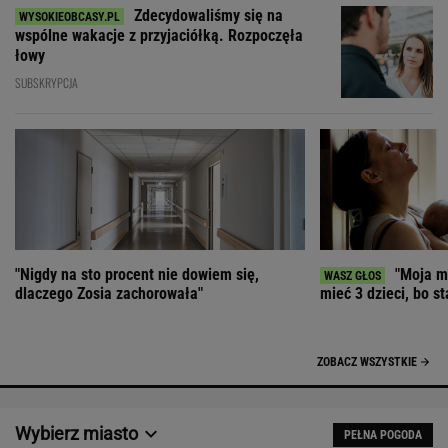
Zdecydowaliśmy się na
wspólne wakacje z przyjaciółką. Rozpoczęła
łowy
SUBSKRYPCJA
"Nigdy na sto procent nie dowiem się,
"Moja ma
dlaczego Zosia zachorowała"
mieć 3 dzieci, bo st
ZOBACZ WSZYSTKIE
Wybierz miasto
PEŁNA POGODA