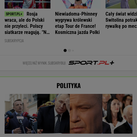
Rosja
Niewiadoma-Phinney
Cały świat widzi
wraca, ale do Polski
wygrywa królewski
Switolina potra
nie przyleci. Polscy
etap Tour de France!
rywalkę po mec
siatkarze reagują. "Nie
Kosmiczna jazda Polki
rozumiem"
SUBSKRYPCJA
WIĘCEJ NIŻ WYNIK. SUBSKRYBUJ
POLITYKA