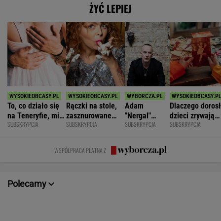
ŻYĆ LEPIEJ
To, co działo się
Rączki na stole,
Adam
Dlaczego doros
na Teneryfie, mi
zasznurowane
"Nergal"
dzieci zrywają
SUBSKRYPCJA
SUBSKRYPCJA
SUBSKRYPCJA
SUBSKRYPCJA
się należało. Nie
usta. Byłam
Darski: Ja
kontakt z
myślałam, że to
wychowana w
wybieram
rodzicami?
złe
dużej dyscyplinie
terapię, a
WSPÓŁPRACA PŁATNA Z
większość
facetów
alkohol
Polecamy