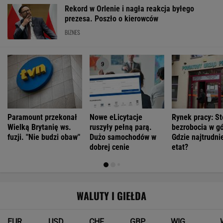
Rekord w Orlenie i nagła reakcja byłego
prezesa. Poszło o kierowców
BIZNES
Paramount przekonał
Nowe eLicytacje
Rynek pracy: S
Wielką Brytanię ws.
ruszyły pełną parą.
bezrobocia w gó
fuzji. "Nie budzi obaw"
Dużo samochodów w
Gdzie najtrudnie
dobrej cenie
etat?
WALUTY I GIEŁDA
EUR
USD
CHF
GBP
WIG