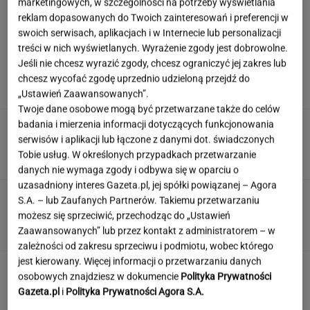
marketingowych, w szczególności na potrzeby wyświetlania
reklam dopasowanych do Twoich zainteresowań i preferencji w
swoich serwisach, aplikacjach i w Internecie lub personalizacji
Wachowicz wraz z Kurzopkami
treści w nich wyświetlanych. Wyrażenie zgody jest dobrowolne.
pożegnała się z "halo tu polsat". Mówi o
Jeśli nie chcesz wyrazić zgody, chcesz ograniczyć jej zakres lub
zaskoczeniu
chcesz wycofać zgodę uprzednio udzieloną przejdź do
MARCIN WOLNIAK
„Ustawień Zaawansowanych”.
Twoje dane osobowe mogą być przetwarzane także do celów
badania i mierzenia informacji dotyczących funkcjonowania
Nowe informacje o mężczyźnie spod Śnieżki.
To Polak
serwisów i aplikacji lub łączone z danymi dot. świadczonych
Tobie usług. W określonych przypadkach przetwarzanie
danych nie wymaga zgody i odbywa się w oparciu o
uzasadniony interes Gazeta.pl, jej spółki powiązanej – Agora
Rozwiąż quiz geograficzny i dopasuj miasto do
S.A. – lub Zaufanych Partnerów. Takiemu przetwarzaniu
państwa. Zdobędziesz 9/13?
możesz się sprzeciwić, przechodząc do „Ustawień
Zaawansowanych” lub przez kontakt z administratorem – w
zależności od zakresu sprzeciwu i podmiotu, wobec którego
jest kierowany. Więcej informacji o przetwarzaniu danych
Jeden wakacyjny nawyk może mieć
osobowych znajdziesz w dokumencie
Polityka Prywatności
nieprzyjemne konsekwencje. Też tak robisz?
Gazeta.pl
i
Polityka Prywatności Agora S.A.
MATERIAŁ PROMOCYJNY