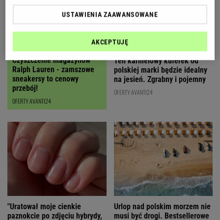
USTAWIENIA ZAAWANSOWANE
AKCEPTUJĘ
Czyszczenie magazynów
Ten karmelowy kuferek od
Ralph Lauren - zamszowe
polskiej marki będzie idealny
sneakersy to cenowy
na jesień. Zgrabny i pojemny
przebój!
OFERTY AVANTI24
OFERTY AVANTI24
"Uratował moje cienkie
Urlop nad polskim morzem nie
paznokcie po zdjęciu hybrydy,
musi być drogi. Bestsellerowe