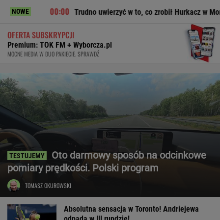
Trudno uwierzyć w to, co zrobił Hurkacz w Montrealu. Miał już 
NOWE
OFERTA SUBSKRYPCJI
Premium: TOK FM + Wyborcza.pl
MOCNE MEDIA W DUO PAKIECIE. SPRAWDŹ
Oto darmowy sposób na odcinkowe
pomiary prędkości. Polski program
TOMASZ OKUROWSKI
Absolutna sensacja w Toronto! Andriejewa
odpada w III rundzie!