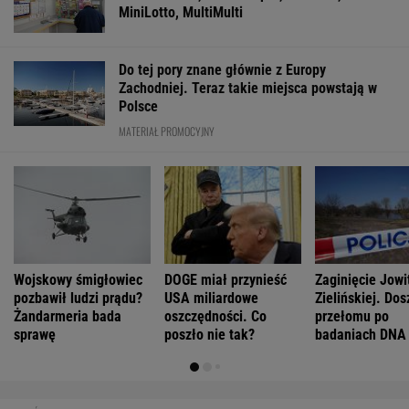
MiniLotto, MultiMulti
Do tej pory znane głównie z Europy
Zachodniej. Teraz takie miejsca powstają w
Polsce
MATERIAŁ PROMOCYJNY
Wojskowy śmigłowiec
DOGE miał przynieść
Zaginięcie Jowi
pozbawił ludzi prądu?
USA miliardowe
Zielińskiej. Dos
Żandarmeria bada
oszczędności. Co
przełomu po
sprawę
poszło nie tak?
badaniach DNA