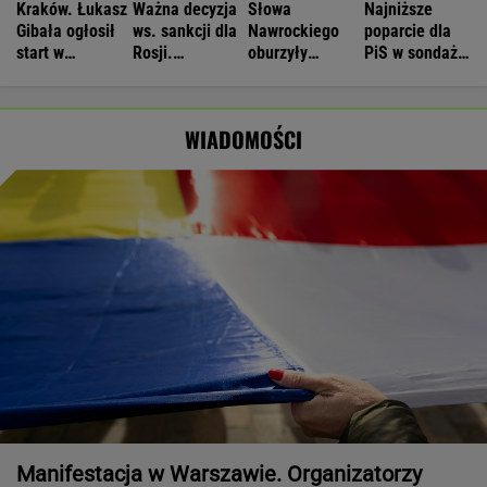
Kraków. Łukasz
Ważna decyzja
Słowa
Najniższe
Gibała ogłosił
ws. sankcji dla
Nawrockiego
poparcie dla
start w
Rosji.
oburzyły
PiS w sondażu
wyborach na
Amerykański
Zacharową.
od lat. Doda i
prezydenta
Senat
"Kliniczna
jej były mąż
miasta
zagłosował
rusofobia"
oskarżeni
WIADOMOŚCI
Manifestacja w Warszawie. Organizatorzy