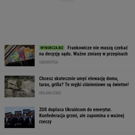
Frankowicze nie muszą czekać
na decyzję sądu. Ważne zmiany w przepisach
SUBSKRYPCJA
Chcesz skutecznie umyć elewację domu,
taras, grilla? Te myjki ciśnieniowe są świetne!
REKLAMA CENEO
ZUS dopłaca Ukraińcom do emerytur.
Konfederacja grzmi, ale zapomina o ważnej
rzeczy