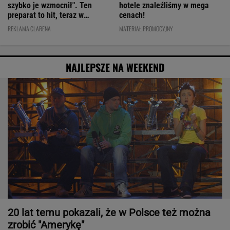
szybko je wzmocnił". Ten
hotele znaleźliśmy w mega
preparat to hit, teraz w
cenach!
świetnej cenie
REKLAMA CLARENA
MATERIAŁ PROMOCYJNY
NAJLEPSZE NA WEEKEND
20 lat temu pokazali, że w Polsce też można
zrobić "Amerykę"