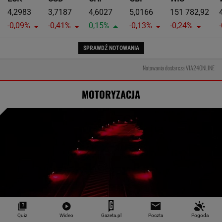
4,2983
3,7187
4,6027
5,0166
151 782,92
-0,09%
-0,41%
0,15%
-0,13%
-0,24%
SPRAWDŹ NOTOWANIA
Notowania dostarcza VIA24ONLINE
MOTORYZACJA
Quiz
Wideo
Gazeta.pl
Poczta
Pogoda