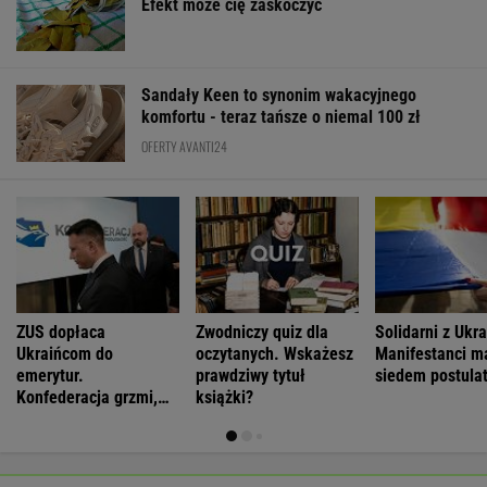
Efekt może cię zaskoczyć
Sandały Keen to synonim wakacyjnego
komfortu - teraz tańsze o niemal 100 zł
OFERTY AVANTI24
ZUS dopłaca
Zwodniczy quiz dla
Solidarni z Ukra
Ukraińcom do
oczytanych. Wskażesz
Manifestanci m
emerytur.
prawdziwy tytuł
siedem postula
Konfederacja grzmi,
książki?
ale zapomina o ważnej
rzeczy