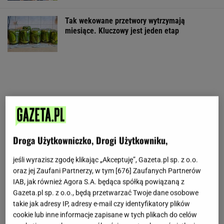
Tak wekowane przetwory wytrzymają
miesiące. Kluczowy jest jeden etap
Droga Użytkowniczko, Drogi Użytkowniku,
jeśli wyrazisz zgodę klikając „Akceptuję”, Gazeta.pl sp. z o.o.
oraz jej Zaufani Partnerzy, w tym [
676
] Zaufanych Partnerów
IAB, jak również Agora S.A. będąca spółką powiązaną z
Gazeta.pl sp. z o.o., będą przetwarzać Twoje dane osobowe
takie jak adresy IP, adresy e-mail czy identyfikatory plików
cookie lub inne informacje zapisane w tych plikach do celów