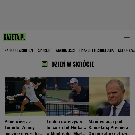
NAJPOPULARNIEJSZE
SPORT.PL
WIADOMOŚCI
FINANSE I TECHNOLOGIA
MOTORYZA
DZIEŃ W SKRÓCIE
Pilne wieści z
Trudno uwierzyć w
Manifestacja pod
Toronto! Znamy
to, co zrobił Hurkacz
Kancelarią Premiera.
godzinę meczu Igi
w Montrealu. Miał
Organizatorzy złożyli