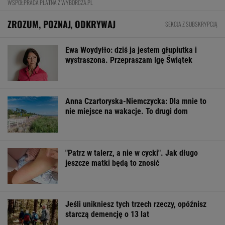
WSPÓŁPRACA PŁATNA Z WYBORCZA.PL
ZROZUM, POZNAJ, ODKRYWAJ
SEKCJA Z SUBSKRYPCJĄ
Ewa Woydyłło: dziś ja jestem głupiutka i
wystraszona. Przepraszam Igę Świątek
Anna Czartoryska-Niemczycka: Dla mnie to
nie miejsce na wakacje. To drugi dom
"Patrz w talerz, a nie w cycki". Jak długo
jeszcze matki będą to znosić
Jeśli unikniesz tych trzech rzeczy, opóźnisz
starczą demencję o 13 lat