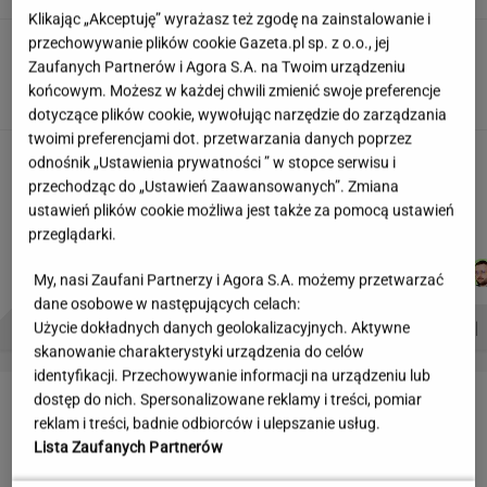
Klikając „Akceptuję” wyrażasz też zgodę na zainstalowanie i
przechowywanie plików cookie Gazeta.pl sp. z o.o., jej
Partnerka Litewki po jego
śmierci: Niektórzy zlecieli się jak sępy
Zaufanych Partnerów i Agora S.A. na Twoim urządzeniu
końcowym. Możesz w każdej chwili zmienić swoje preferencje
SUBSKRYPCJA
dotyczące plików cookie, wywołując narzędzie do zarządzania
twoimi preferencjami dot. przetwarzania danych poprzez
20 lat temu pokazali, że w Polsce też można
odnośnik „Ustawienia prywatności ” w stopce serwisu i
zrobić "Amerykę"
przechodząc do „Ustawień Zaawansowanych”. Zmiana
MARTA KORYCKA
ustawień plików cookie możliwa jest także za pomocą ustawień
przeglądarki.
JOANNA
JAKUB
DOMINIK
ŁUKASZ
Autorzy:
CHOJNACKA
BALCERSKI
SENKOWSKI
JACHIMIAK
My, nasi Zaufani Partnerzy i Agora S.A. możemy przetwarzać
dane osobowe w następujących celach:
PROBLEMY POLSKICH SIATKARZY
ZNAK Z '30'
WISŁAWA SZYMBORSKA
Użycie dokładnych danych geolokalizacyjnych. Aktywne
skanowanie charakterystyki urządzenia do celów
identyfikacji. Przechowywanie informacji na urządzeniu lub
LETNIE OKAZJE
dostęp do nich. Spersonalizowane reklamy i treści, pomiar
reklam i treści, badnie odbiorców i ulepszanie usług.
Lista Zaufanych Partnerów