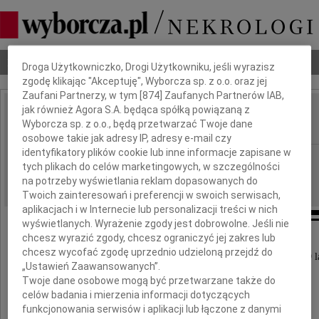
Dbamy o Twoją prywatność
Nekrologi
Odeszli
Poradnik pogrzebowy
Droga Użytkowniczko, Drogi Użytkowniku, jeśli wyrazisz
zgodę klikając "Akceptuję", Wyborcza sp. z o.o. oraz jej
Zaufani Partnerzy, w tym [
874
] Zaufanych Partnerów IAB,
jak również Agora S.A. będąca spółką powiązaną z
Ryszard Tomasz Perner
Wyborcza sp. z o.o., będą przetwarzać Twoje dane
IMIĘ I NAZWISKO:
osobowe takie jak adresy IP, adresy e-mail czy
identyfikatory plików cookie lub inne informacje zapisane w
Łódź
REGION:
tych plikach do celów marketingowych, w szczególności
14.08.2010
DATA EMISJI:
na potrzeby wyświetlania reklam dopasowanych do
Twoich zainteresowań i preferencji w swoich serwisach,
aplikacjach i w Internecie lub personalizacji treści w nich
wyświetlanych. Wyrażenie zgody jest dobrowolne. Jeśli nie
chcesz wyrazić zgody, chcesz ograniczyć jej zakres lub
Z żalem zawiadamiamy,
chcesz wycofać zgodę uprzednio udzieloną przejdź do
że dnia 12 sierpnia 2010 roku zmarł w wieku 59 l
„Ustawień Zaawansowanych”.
Twoje dane osobowe mogą być przetwarzane także do
celów badania i mierzenia informacji dotyczących
funkcjonowania serwisów i aplikacji lub łączone z danymi