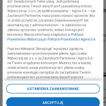
dot. świadczonych Tobie usług. Jeśli podstawą
przetwarzania Twoich danych jest uzasadniony interes
Ryszard Tomasz Perne
Wyborcza sp. z o.o., jej spółki powiązanej – Agora S.A. – lub
Zaufanych Partnerów, masz prawo wyrazić sprzeciw. Aby
to zrobić przejdź do „Ustawień Zaawansowanych” lub
doktor nauk medycznych
skontaktuj się z administratorem – w zależności od
zakresu sprzeciwu i podmiotu, wobec którego jest
Uroczystości pogrzebowe odbędą się
kierowany. Więcej informacji znajdziesz w
Polityce
dnia 19 sierpnia 2010 roku (czwartek) o godzinie 1
Prywatności Wyborcza.pl
i
Polityce Prywatności Agora S.A.
na cmentarzu rzymskokatolickim pw. św. Anny
w Łodzi przy ulicy Lodowej 78.
Poprzez kliknięcie "Akceptuję" wyrażasz zgodę na
Pogrążeni w smutku
zainstalowanie i przechowywanie plików typu cookie
Wyborczej sp. z o. o. jej Zaufanych Partnerów i Agora S.A.
na Twoim urządzeniu końcowym. Możesz też w każdej
żona i syn z rodziną
chwili zmienić swoje preferencje dot. plików cookie,
ponownie wywołując narzędzie do zarządzania Twoimi
preferencjami dot. przetwarzania danych poprzez
Kondolencje
odnośnik „Ustawienia prywatności” w stopce serwisu i
przechodząc do sekcji „Ustawienia zaawansowane”.
USTAWIENIA ZAAWANSOWANE
Zmiana ustawień plików cookie możliwa jest także za
pomocą ustawień przeglądarki.
Wyrazy najgłębszego współczucia Barbarze Perner oraz Synowi Michałowi z Rodzi
Ojca dr. n. med. Ryszarda Tomasza Pernera składają Mariola Świderska, Prezes Zarzą
AKCEPTUJĘ
My, nasi Zaufani Partnerzy i Agora S.A. możemy